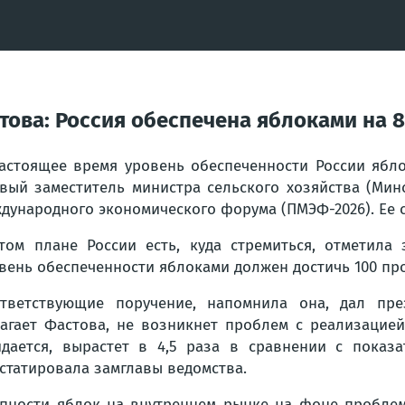
ова: Россия обеспечена яблоками на 8
астоящее время уровень обеспеченности России ябло
вый заместитель министра сельского хозяйства (Мин
дународного экономического форума (ПМЭФ-2026). Ее
том плане России есть, куда стремиться, отметила 
вень обеспеченности яблоками должен достичь 100 пр
тветствующие поручение, напомнила она, дал пр
агает Фастова, не возникнет проблем с реализацией 
дается, вырастет в 4,5 раза в сравнении с показа
статировала замглавы ведомства.
упности яблок на внутреннем рынке на фоне проблем 