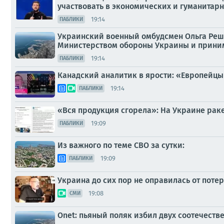
участвовать в экономических и гуманитар
19:14
ПАБЛИКИ
Украинский военный омбудсмен Ольга Реш
Министерством обороны Украины и приним
19:14
ПАБЛИКИ
Канадский аналитик в ярости: «Европейцы
19:14
ПАБЛИКИ
«Вся продукция сгорела»: На Украине рак
19:09
ПАБЛИКИ
Из важного по теме СВО за сутки:
19:09
ПАБЛИКИ
Украина до сих пор не оправилась от поте
19:08
СМИ
Onet: пьяный поляк избил двух соотечеств