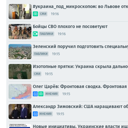
#украина_под_микроскопом: во Львове от
19:16
СМИ
Бойцы СВО плохого не посоветуют
19:16
ПАБЛИКИ
Зеленский поручил подготовить специаль
19:15
ПАБЛИКИ
Изотопные прятки: Украина скрыла дальн
19:15
СМИ
Олег Царёв: Фронтовая сводка. Фронтовая 
19:15
МНЕНИЯ
Александр Зимовский: США наращивают обм
19:15
МНЕНИЯ
Новые инициативы. Украинские власти ищу