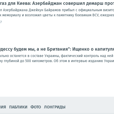
 газ для Киева: Азербайджан совершил демарш про
л Азербайджана Джейхун Байрамов прибыл с официальным визитом
к мемориалу и возложил цветы к памятнику боевикам ВСУ, ежеднев
47
дессу будем мы, а не Британия": Ищенко о капиту
ьно останется в составе Украины, фактический контроль над ней п
 глубиной до 500 километров. Об этом в интервью изданию Украин
НИЯ
ПАБЛИКИ
ФОТО
ЛОНГРИДЫ