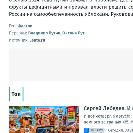
фрукты дефицитными и призвал власти решить сох
России на самообеспеченность яблоками. Руковод
Гео:
Фастов
Персоны:
Владимир Путин
,
Оксана Лут
Источник:
Lenta.ru
Топ
Сергей Лебедев: И
И вот четверг, 6 август
немного за гранью +35. М
Сегодня, 08:2
МНЕНИЯ