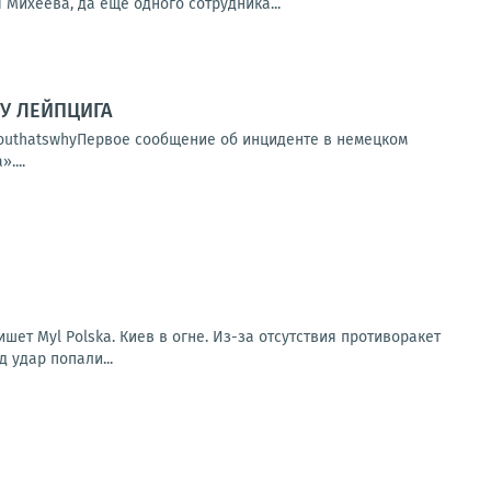
Михеева, да ещё одного сотрудника...
У ЛЕЙПЦИГА
kyouthatswhyПервое сообщение об инциденте в немецком
....
ет Myl Polska. Киев в огне. Из-за отсутствия противоракет
д удар попали...