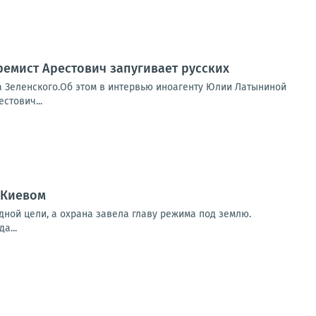
ремист Арестович запугивает русских
а Зеленского.Об этом в интервью иноагенту Юлии Латыниной
стович...
 Киевом
дной цели, а охрана завела главу режима под землю.
а...