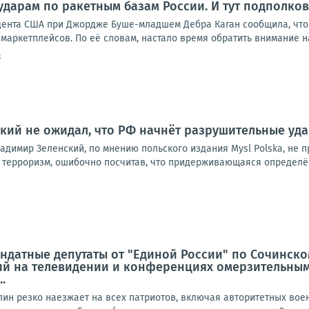
ударам по ракетным базам России. И тут подполко
дента США при Джордже Буше-младшем Дебра Каган сообщила, что
маркетплейсов. По её словам, настало время обратить внимание на р
3
нский не ожидал, что РФ начнёт разрушительные уд
адимир Зеленский, по мнению польского издания Mysl Polska, не 
 терроризм, ошибочно посчитав, что придерживающаяся определён
ндатные депутаты от "Единой России" по Сочинско
й на телевидении и конференциях омерзительным
.
лин резко наезжает на всех патриотов, включая авторитетных вое