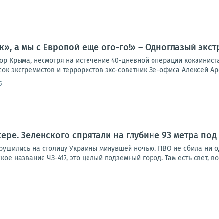
к», а мы с Европой еще ого-го!» – Одноглазый экст
ор Крыма, несмотря на истечение 40-дневной операции кокаинист
ок экстремистов и террористов экс-советник Зе-офиса Алексей Аре
5
кере. Зеленского спрятали на глубине 93 метра под
брушились на столицу Украины минувшей ночью. ПВО не сбила ни о
ое название ЧЗ-417, это целый подземный город. Там есть свет, вод