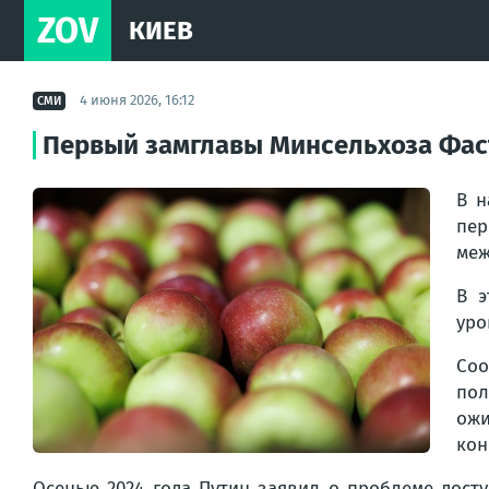
ZOV
КИЕВ
4 июня 2026, 16:12
СМИ
Первый замглавы Минсельхоза Фаст
В н
пер
меж
В э
уро
Соо
пол
ожи
кон
Осенью 2024 года Путин заявил о проблеме дост