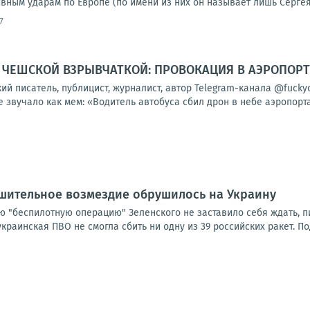
ным ударам по Европе (по имени из них он называет лишь Сергея 
7
С ЧЕШСКОЙ ВЗРЫВЧАТКОЙ: ПРОВОКАЦИЯ В АЭРОПОРТ
кий писатель, публицист, журналист, автор Telegram-канала @fuc
 звучало как мем: «Водитель автобуса сбил дрон в небе аэропорта»
ушительное возмездие обрушилось на Украину
 "беспилотную операцию" Зеленского не заставило себя ждать, пиш
 украинская ПВО не смогла сбить ни одну из 39 российских ракет. По