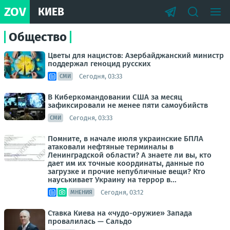
ZOV
КИЕВ
Общество
Цветы для нацистов: Азербайджанский министр
поддержал геноцид русских
Сегодня, 03:33
СМИ
В Киберкомандовании США за месяц
зафиксировали не менее пяти самоубийств
Сегодня, 03:33
СМИ
Помните, в начале июля украинские БПЛА
атаковали нефтяные терминалы в
Ленинградской области? А знаете ли вы, кто
дает им их точные координаты, данные по
загрузке и прочие непубличные вещи? Кто
науськивает Украину на террор в...
Сегодня, 03:12
МНЕНИЯ
Ставка Киева на «чудо-оружие» Запада
провалилась — Сальдо