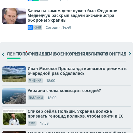
Зачем на самом деле нужен был Фёдоров:
Медведчук раскрыл задачи экс-министра
обороны Украины
Сегодня, 14:49
СМИ
ЛЕНТА
ТОП
ОФИЦ.
ВИДЕО
СМИ
ВОЕНКОРЫ
МНЕНИЯ
ПАБЛИКИ
ФОТО
ЛОНГРИДЫ
Иван Мезюхо: Пропаганда киевского режима в
очередной раз обделалась
18:00
МНЕНИЯ
Украина снова кошмарит соседей?
18:00
ПАБЛИКИ
Спикер сейма Польши: Украина должна
признать геноцид поляков, чтобы войти в ЕС
17:59
СМИ