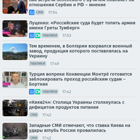
отношения Сербии и РФ – мнение
17:54
СМИ
Луценко: «Российские суда будет топить армия
имени Греты Тумберг»
17:53
ПАБЛИКИ
Тем временем, в Болгарии взорвался военный
завод, продукция которого поставлялась на
Украину
17:49
ПАБЛИКИ
Турция вопреки Конвенции Монтрё готовится
заблокировать проход российским судам –
Бортник
17:42
ПАБЛИКИ
«Киев24»: Столица Украины столкнулась с
дефицитом продуктов питания
17:42
СМИ
Западные СМИ отмечают, что ставка Киева на
удары вглубь России провалилась
17:42
СМИ