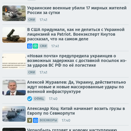
Украинские военные убили 17 мирных жителей
России за сутки
17:41
СМИ
В США придумали, как не делиться с Украиной
лицензией на Patriot. Военэксперт Кнутов
рассказал, что на самом деле
17:41
СМИ
«Новая почта» предупредила украинцев о
возможных задержках с доставкой посылок из-
за ударов ВС РФ по её логистике
17:41
СМИ
Алексей Журавлев: Да, Украину, действительно
ждут новые и новые массированные удары по
военной инфраструктуре
17:40
ОФИЦ.
Александр Коц: Китай начинает возить грузы в
Европу по Севморпути
17:40
ВОЕНКОРЫ
Чернобыль готовят к новому наступлению