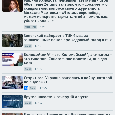
Марина Ахмедова: Немецкая газета Frankfurter
Allgemeine Zeitung заявила, что «сожалеет» о
скандальном вопросе своего журналиста
Михаэля Мартенса - «Что мы, европейцы,
можем конкретно сделать, чтобы помочь вам
убивать больше...
17:59
МНЕНИЯ
Зеленский набирает в ТЦК бывших
заключенных: Ионов про кадровый голод в ВСУ
17:56
СМИ
Коломойский* – это Коломойский*, а синагога –
это синагога. Синагога вне политики, она для
Бога
17:55
СМИ
Сгорит всё. Украина ввязалась в войну, которой
не выдержит
17:55
СМИ
Другие новости к вечеру 10 августа
17:54
СМИ
Как встреча Зеленского с Вучичем повлияет на