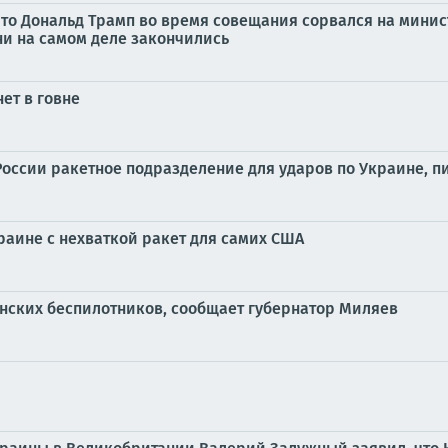
что Дональд Трамп во время совещания сорвался на министр
ни на самом деле закончились
ет в говне
оссии ракетное подразделение для ударов по Украине, п
краине с нехваткой ракет для самих США
инских беспилотников, сообщает губернатор Миляев