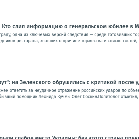
: Кто слил информацию о генеральском юбилее в М
ьграду, одна из ключевых версий следствия — среди готовивших т
дников ресторана, знавших о причине торжества и списке гостей, 
вут": на Зеленского обрушились с критикой после 
жен ответить за неудачное отражение российских ударов по объек
бывший помощник Леонида Кучмы Олег Соскин.Политолог отметил, чт
рыли слабое место Украины: без этого страна пре