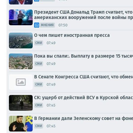
Президент США Дональд Трамп считает, чт
американских вооружений после войны п
07:50
МНЕНИЯ
О чем пишет иностранная пресса
07:49
СМИ
Пока вы спали:. Выплату в размере 15 тыс
07:49
СМИ
В Сенате Конгресса США считают, что обме
07:49
СМИ
СК: ущерб от действий ВСУ в Курской обла
07:45
СМИ
В Германии дали Зеленскому совет на фон
07:45
СМИ