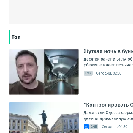
Топ
Жуткая ночь в бун
Десятки ракет и БПЛА о
Убежище имеет техническ
Сегодня, 02:03
СМИ
"Контролировать О
Даже если Одесса формал
демилитаризованную зону
Сегодня, 04:30
СМИ