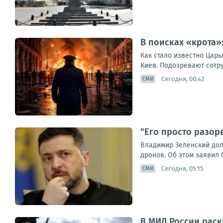
В поисках «крота»
Как стало известно Цар
Киев. Подозревают сотру
Сегодня, 00:42
СМИ
"Его просто разор
Владимир Зеленский дол
дронов. Об этом заявил 
Сегодня, 05:15
СМИ
В МИД России раск