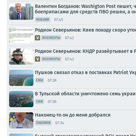
Валентин Богданов: Washigton Post пишет, 
боеприпасами для средств ПВО решен, а о
07:45
МНЕНИЯ
Родион Северьянов: Киев походу скоро утон
07:42
ВОЕНКОРЫ
Родион Северьянов: КНДР развёртывает в Р
07:42
ВОЕНКОРЫ
Пушков связал отказ в поставках Patriot У
07:39
СМИ
В Тульской области уничтожено семь укра
07:36
СМИ
Наконец-то он до меня добрался
07:34
ПАБЛИКИ