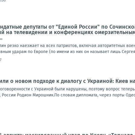
3:06
ндатные депутаты от "Единой России" по Сочинско
й на телевидении и конференциях омерзительным
.
лин резко наезжает на всех патриотов, включая авторитетных вое
ным ударам по Европе (по имени из них он называет лишь Сергея 
7
или о новом подходе к диалогу с Украиной: Киев на
договоренности с Украиной были нарушены, поэтому вопрос теперь
России Родион Мирошник.По словам дипломата, через порты Одесс