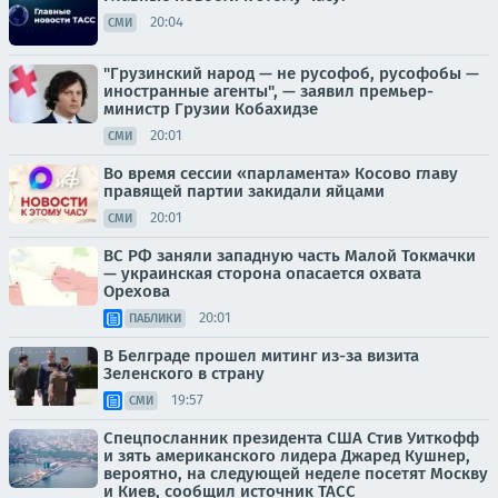
20:04
СМИ
"Грузинский народ — не русофоб, русофобы —
иностранные агенты", — заявил премьер-
министр Грузии Кобахидзе
20:01
СМИ
Во время сессии «парламента» Косово главу
правящей партии закидали яйцами
20:01
СМИ
ВС РФ заняли западную часть Малой Токмачки
— украинская сторона опасается охвата
Орехова
20:01
ПАБЛИКИ
В Белграде прошел митинг из-за визита
Зеленского в страну
19:57
СМИ
Спецпосланник президента США Стив Уиткофф
и зять американского лидера Джаред Кушнер,
вероятно, на следующей неделе посетят Москву
и Киев, сообщил источник ТАСС