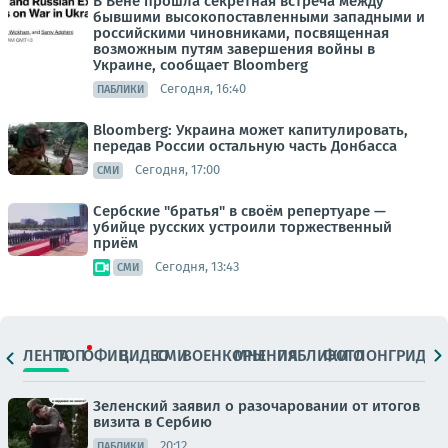
В Вене прошла секретная встреча между
бывшими высокопоставленными западными и
российскими чиновниками, посвященная
возможным путям завершения войны в
Украине, сообщает Bloomberg
Сегодня, 16:40
ПАБЛИКИ
Bloomberg: Украина может капитулировать,
передав России остальную часть Донбасса
Сегодня, 17:00
СМИ
Сербские "братья" в своём репертуаре —
убийце русских устроили торжественный
приём
Сегодня, 13:43
СМИ
ЛЕНТА
ТОП
ОФИЦ.
ВИДЕО
СМИ
ВОЕНКОРЫ
МНЕНИЯ
ПАБЛИКИ
ФОТО
ЛОНГРИДЫ
Зеленский заявил о разочаровании от итогов
визита в Сербию
20:12
ПАБЛИКИ