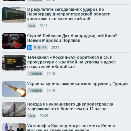
В результате сегодняшних ударов по
Павлограду Днепропетровской области
уничтожен логистический хаб
20:11
СМИ
Сергей Лебедев: Дух Анкориджа; чей Киев?
Новый Мировой Порядок
20:11
МНЕНИЯ
Телеканал «Россия-24» обратился в СК и
прокуратуру с жалобой на угрозы в адрес
создателей «Колобка»
20:10
ПАБЛИКИ
Украина купила американское оружие у Турции
20:10
ПАБЛИКИ
Поезда из украинского Днепропетровска
задерживаются более чем на 12 часов
20:06
СМИ
Уиткофф и Кушнер могут посетить Киев и
Москву на следующей неделе