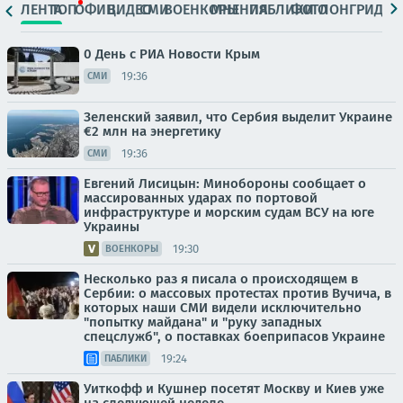
ЛЕНТА
ТОП
ОФИЦ.
ВИДЕО
СМИ
ВОЕНКОРЫ
МНЕНИЯ
ПАБЛИКИ
ФОТО
ЛОНГРИДЫ
0 День с РИА Новости Крым
19:36
СМИ
Зеленский заявил, что Сербия выделит Украине
€2 млн на энергетику
19:36
СМИ
Евгений Лисицын: Минобороны сообщает о
массированных ударах по портовой
инфраструктуре и морским судам ВСУ на юге
Украины
19:30
ВОЕНКОРЫ
Несколько раз я писала о происходящем в
Сербии: о массовых протестах против Вучича, в
которых наши СМИ видели исключительно
"попытку майдана" и "руку западных
спецслужб", о поставках боеприпасов Украине
19:24
ПАБЛИКИ
Уиткофф и Кушнер посетят Москву и Киев уже