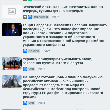
Зеленский опять клянчит «Пэтриоты» или «В
очередь, сукины дети, в очередь!»
19:07
ВОЕНКОРЫ
Генри Сардарян: Заявления Валерия Залужного
последних дней - это явное формирование
политической позиции и подготовка
украинского и западного общественного
мнения к совершенно иной модели российско-
украинского конфликта
19:07
МНЕНИЯ
Украину принуждают уменьшить атаки,
заявления Вучича. Итоги 8 августа
19:06
СМИ
На Западе готовят новый план по получению
российских активов — экс-чиновники
предлагают передать €210 млрд из
бельгийского Euroclear под контроль новой
структуры ЕС для финансирования киевского
режима
19:05
СМИ