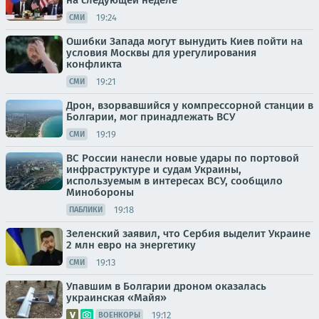
на следующей неделе
19:24
СМИ
Ошибки Запада могут вынудить Киев пойти на
условия Москвы для урегулирования
конфликта
19:21
СМИ
Дрон, взорвавшийся у компрессорной станции в
Болгарии, мог принадлежать ВСУ
19:19
СМИ
ВС России нанесли новые удары по портовой
инфраструктуре и судам Украины,
используемым в интересах ВСУ, сообщило
Минобороны
19:18
ПАБЛИКИ
Зеленский заявил, что Сербия выделит Украине
2 млн евро на энергетику
19:13
СМИ
Упавшим в Болгарии дроном оказалась
украинская «Майя»
19:12
ВОЕНКОРЫ