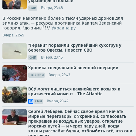
украинцев в Польше
Вчера, 23:48
СМИ
В России накоплено более 5 тысяч ударных дронов для
зимних атак, — ресурсы противника Как там Зеленский
говорил, "до зимы"?//
Украина.ру
Вчера, 23:45
"Герани" поразили крупнейший сухогруз у
берегов Одессы. Новости СВО
Вчера, 23:45
СМИ
Хроника специальной военной операции
Вчера, 23:43
ПАБЛИКИ
ВСУ могут лишиться важнейшего козыря в
критический момент - The Atlantic
Вчера, 23:42
СМИ
Сергей Лебедев: Сейчас самое время начать
мирные переговоры с Украиной: согласовать
прекращение воздушных ударов, открытие
морских путей — и через пару дней, когда
хохлы расслабят булки, отбомбить всё, что они,
пользуясь...