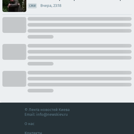
Вчера, 23:18
СМИ
© Лента новостей Киева
Email:
info@newskiev.ru
О нас
Контакты