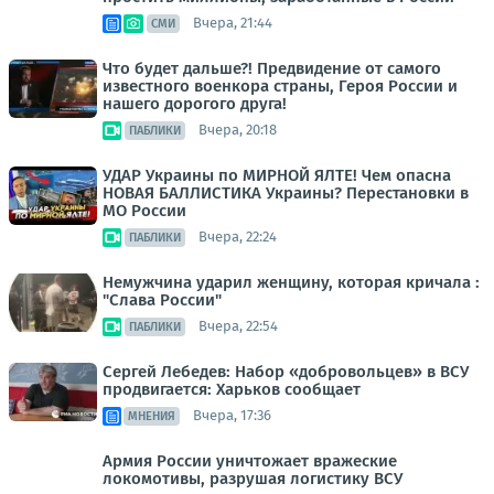
Вчера, 21:44
СМИ
Что будет дальше?! Предвидение от самого
известного военкора страны, Героя России и
нашего дорогого друга!
Вчера, 20:18
ПАБЛИКИ
УДАР Украины по МИРНОЙ ЯЛТЕ! Чем опасна
НОВАЯ БАЛЛИСТИКА Украины? Перестановки в
МО России
Вчера, 22:24
ПАБЛИКИ
Немужчина ударил женщину, которая кричала :
"Слава России"
Вчера, 22:54
ПАБЛИКИ
Сергей Лебедев: Набор «добровольцев» в ВСУ
продвигается: Харьков сообщает
Вчера, 17:36
МНЕНИЯ
Армия России уничтожает вражеские
локомотивы, разрушая логистику ВСУ