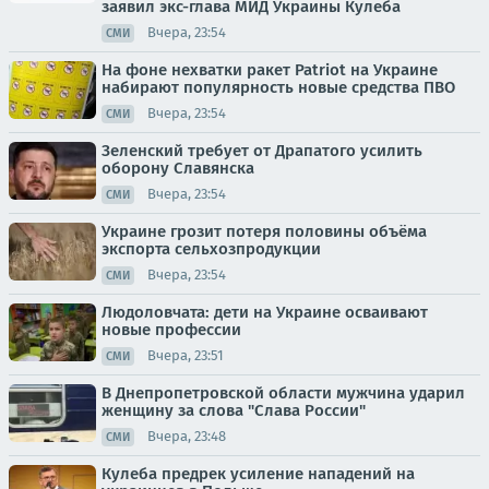
заявил экс-глава МИД Украины Кулеба
Вчера, 23:54
СМИ
На фоне нехватки ракет Patriot на Украине
набирают популярность новые средства ПВО
Вчера, 23:54
СМИ
Зеленский требует от Драпатого усилить
оборону Славянска
Вчера, 23:54
СМИ
Украине грозит потеря половины объёма
экспорта сельхозпродукции
Вчера, 23:54
СМИ
Людоловчата: дети на Украине осваивают
новые профессии
Вчера, 23:51
СМИ
В Днепропетровской области мужчина ударил
женщину за слова "Слава России"
Вчера, 23:48
СМИ
Кулеба предрек усиление нападений на