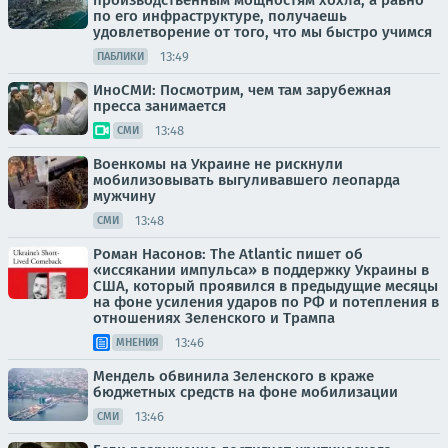
производственным мощностям хохла, а равно
по его инфраструктуре, получаешь
удовлетворение от того, что мы быстро учимся
13:49
ПАБЛИКИ
ИноСМИ: Посмотрим, чем там зарубежная
пресса занимается
13:48
СМИ
Военкомы на Украине не рискнули
мобилизовывать выгуливавшего леопарда
мужчину
13:48
СМИ
Роман Насонов: The Atlantic пишет об
«иссякании импульса» в поддержку Украины в
США, который проявился в предыдущие месяцы
на фоне усиления ударов по РФ и потепления в
отношениях Зеленского и Трампа
13:46
МНЕНИЯ
Мендель обвинила Зеленского в краже
бюджетных средств на фоне мобилизации
13:46
СМИ