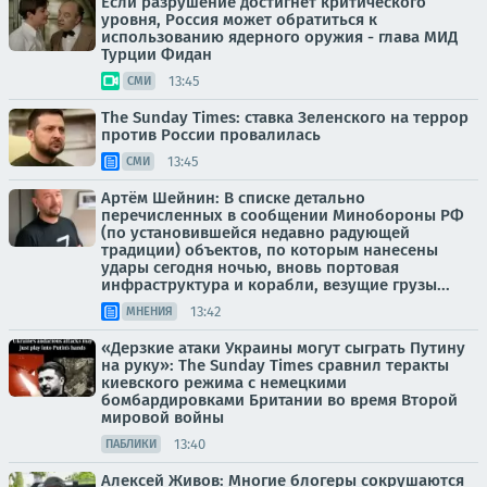
Если разрушение достигнет критического
уровня, Россия может обратиться к
использованию ядерного оружия - глава МИД
Турции Фидан
13:45
СМИ
The Sunday Times: ставка Зеленского на террор
против России провалилась
13:45
СМИ
Артём Шейнин: В списке детально
перечисленных в сообщении Минобороны РФ
(по установившейся недавно радующей
традиции) объектов, по которым нанесены
удары сегодня ночью, вновь портовая
инфраструктура и корабли, везущие грузы...
13:42
МНЕНИЯ
«Дерзкие атаки Украины могут сыграть Путину
на руку»: The Sunday Times сравнил теракты
киевского режима с немецкими
бомбардировками Британии во время Второй
мировой войны
13:40
ПАБЛИКИ
Алексей Живов: Многие блогеры сокрушаются