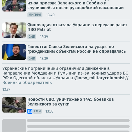
из-за приезда Зеленского в Сербию и
случившейся после русофобской вакханалии
13:40
МНЕНИЯ
Финляндия отказала Украине в передаче ракет
ПВО Patriot
13:39
СМИ
Галеотти: Ставка Зеленского на удары по
гражданским объектам России не оправдалась
13:39
СМИ
Украинские пограничники ограничили движение в
направлении Молдавии и Румынии из-за ночных ударов ВС
РФ в Одесской области. #Украина
@new_militarycolumnist
//
Военный обозреватель
13:37
Новости СВО: уничтожено 1445 боевиков
Зеленского за сутки
13:33
СМИ