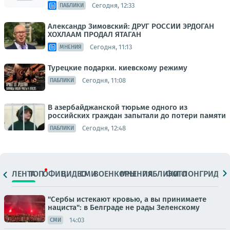
Сегодня, 12:33
ПАБЛИКИ
Александр Зимовский: ДРУГ РОССИИ ЭРДОГАН
ХОХЛААМ ПРОДАЛ ЯТАГАН
Сегодня, 11:13
МНЕНИЯ
Турецкие подарки. киевскому режиму
Сегодня, 11:08
ПАБЛИКИ
В азербайджанской тюрьме одного из
российских граждан запытали до потери памяти
Сегодня, 12:48
ПАБЛИКИ
ЛЕНТА
ТОП
ОФИЦ.
ВИДЕО
СМИ
ВОЕНКОРЫ
МНЕНИЯ
ПАБЛИКИ
ФОТО
ЛОНГРИДЫ
"Сербы истекают кровью, а вы принимаете
нациста": в Белграде не рады Зеленскому
14:03
СМИ