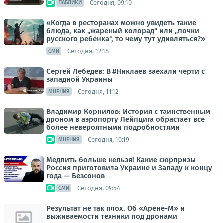
Сегодня, 09:10
ПАБЛИКИ
«Когда в ресторанах можно увидеть такие
блюда, как „жареный колорад“ или „почки
русского ребёнка“, то чему тут удивляться?»
Сегодня, 12:18
СМИ
Сергей Лебедев: В #Никлаев заехали черти с
западной Украины
Сегодня, 11:12
МНЕНИЯ
Владимир Корнилов: История с таинственным
дроном в аэропорту Лейпцига обрастает все
более невероятными подробностями
Сегодня, 10:19
МНЕНИЯ
Медлить больше нельзя! Какие сюрпризы
Россия приготовила Украине и Западу к концу
года — Безсонов
Сегодня, 09:54
СМИ
Результат не так плох. Об «Арене-М» и
выживаемости техники под дронами