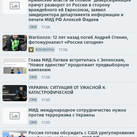
Армянские власти за словом "диверсификация"
прячут разворот от России в сторону
враждебного ей Евросоюза, заявил
замдиректора департамента информации и
печати МИД РФ Алексей Фадеев
17:06
СМИ
WarGonzo: 12 лет назад погиб Андрей Стенин,
фотожурналист «России сегодня»
17:06
ВОЕНКОРЫ
Глава МИД Латвии встретилась с Зеленским,
"Новое единство" продолжает предвыборную
кампанию
17:06
СМИ
УКРАИНА: СИТУАЦИЯ ОТ УЖАСНОЙ К
КАТАСТРОФИЧЕСКОЙ
17:05
СМИ
МИД: международное сотрудничество нужно
против терроризма с Украины
17:05
СМИ
Россия готова обсуждать с США урегулирование