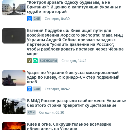
"Контролировать Одессу будем мы, а не
Британия": Ищенко о капитуляции Украины и
судьбе территорий
Сегодня, 04:30
СМИ
Евгений Поддубный: Киев ищет пути для
возобновления морского экспорта: глава МИД
Украины Андрей Сибига призвал западных
партнёров "усилить давление на Россию",
чтобы разблокировать поставки через Чёрное
море
Сегодня, 14:42
ВОЕНКОРЫ
Удары по Украине 6 августа: массированный
удар по Киеву, «Торнадо-С» стер подземный
штаб
Сегодня, 06:42
СМИ
В МИД России раскрыли слабое место Украины:
без этого страна прекратит существование
Сегодня, 05:30
СМИ
Киев в огне. Сокрушительное возмездие
обрушилось на Украину