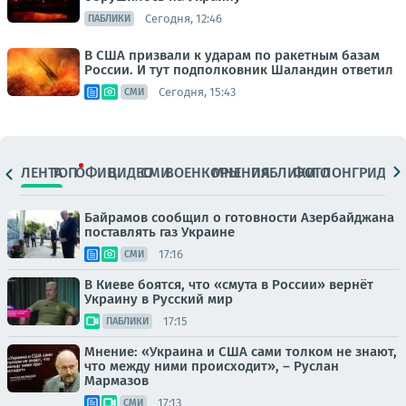
Сегодня, 12:46
ПАБЛИКИ
В США призвали к ударам по ракетным базам
России. И тут подполковник Шаландин ответил
Сегодня, 15:43
СМИ
ЛЕНТА
ТОП
ОФИЦ.
ВИДЕО
СМИ
ВОЕНКОРЫ
МНЕНИЯ
ПАБЛИКИ
ФОТО
ЛОНГРИДЫ
Байрамов сообщил о готовности Азербайджана
поставлять газ Украине
17:16
СМИ
В Киеве боятся, что «смута в России» вернёт
Украину в Русский мир
17:15
ПАБЛИКИ
Мнение: «Украина и США сами толком не знают,
что между ними происходит», – Руслан
Мармазов
17:13
СМИ