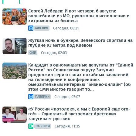
Сергей Лебедев: И вот четверг, 6 августа:
волшебники из МО, рукожопы в исполнении и
хитрожопы из бизнеса
Сегодня, 08:21
МНЕНИЯ
Жуткая ночь в бункере. Зеленского спрятали на
глубине 93 метра под Киевом
Сегодня, 02:03
СМИ
Кандидат в одномандатные депутаты от "Единой
России" по Сочинскому округу Затулин
продолжил серию своих похабных заявлений
на телевидении и конференциях
омерзительным интервью "Бизнес-онлайн" (об
этом СМИ многое говорит то...
Сегодня, 07:07
ПАБЛИКИ
«У России «потолок», а мы с Европой еще ого-
го!» – Одноглазый экстремист Арестович
запугивает русских
Сегодня, 11:35
ПАБЛИКИ