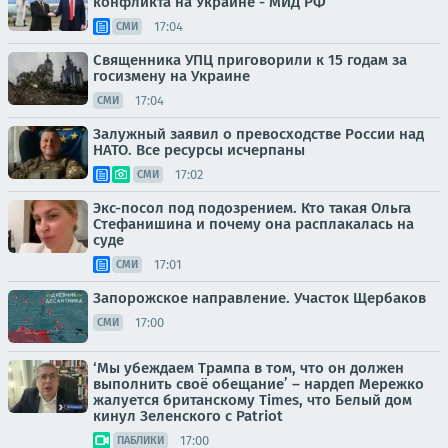
конфликта на Украине - МИД РФ
17:04
СМИ
Священника УПЦ приговорили к 15 годам за
госизмену на Украине
17:04
СМИ
Залужный заявил о превосходстве России над
НАТО. Все ресурсы исчерпаны
17:02
СМИ
Экс-посол под подозрением. Кто такая Ольга
Стефанишина и почему она расплакалась на
суде
17:01
СМИ
Запорожское направление. Участок Щербаков
17:00
СМИ
‘Мы убеждаем Трампа в том, что он должен
выполнить своё обещание’ – нардеп Мережко
жалуется британскому Times, что Белый дом
кинул Зеленского с Patriot
17:00
ПАБЛИКИ