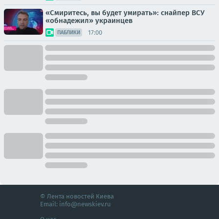
«Смиритесь, вы будет умирать»: снайпер ВСУ
«обнадежил» украинцев
17:00
ПАБЛИКИ
© Лента новостей Киева
Email:
info@newskiev.ru