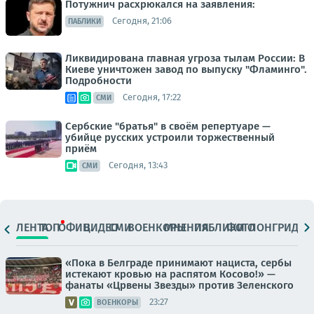
Потужнич расхрюкался на заявления:
Сегодня, 21:06
ПАБЛИКИ
Ликвидирована главная угроза тылам России: В
Киеве уничтожен завод по выпуску "Фламинго".
Подробности
Сегодня, 17:22
СМИ
Сербские "братья" в своём репертуаре —
убийце русских устроили торжественный
приём
Сегодня, 13:43
СМИ
ЛЕНТА
ТОП
ОФИЦ.
ВИДЕО
СМИ
ВОЕНКОРЫ
МНЕНИЯ
ПАБЛИКИ
ФОТО
ЛОНГРИДЫ
«Пока в Белграде принимают нациста, сербы
истекают кровью на распятом Косово!» —
фанаты «Црвены Звезды» против Зеленского
23:27
ВОЕНКОРЫ