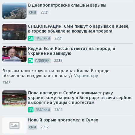
В Днепропетровске слышны взрывы
23:21
СМИ
СПЕЦОПЕРАЦИЯ: СМИ пишут о взрывах в Киеве,
в городе обьявлена воздушная тревога
23:21
ПАБЛИКИ
Кедми: Если Россия ответит на террор, я
Украине не завидую
23:18
ПАБЛИКИ
Взрывы также звучат на окраинах Киева В городе
объявлена воздушная тревога.//
Украина.ру
23:15
Пока президент Сербии пожимает руку
украинскому нацисту в Белграде тысячи сербов
выходят на улицы с протестом
23:15
ПАБЛИКИ
Новый взрыв прогремел в Сумах
23:12
СМИ