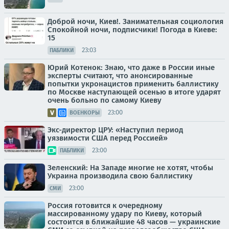
Доброй ночи, Киев!. Занимательная социология
Спокойной ночи, подписчики! Погода в Киеве:
15
23:03
ПАБЛИКИ
Юрий Котенок: Знаю, что даже в России иные
эксперты считают, что анонсированные
попытки укронацистов применить баллистику
по Москве наступающей осенью в итоге ударят
очень больно по самому Киеву
23:00
ВОЕНКОРЫ
Экс-директор ЦРУ: «Наступил период
уязвимости США перед Россией»
23:00
ПАБЛИКИ
Зеленский: На Западе многие не хотят, чтобы
Украина производила свою баллистику
23:00
СМИ
Россия готовится к очередному
массированному удару по Киеву, который
состоится в ближайшие 48 часов — украинские