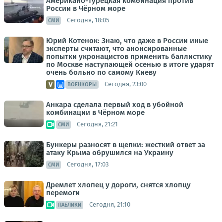
Американо-турецкая комбинация против
России в Чёрном море
Сегодня, 18:05
СМИ
Юрий Котенок: Знаю, что даже в России иные
эксперты считают, что анонсированные
попытки укронацистов применить баллистику
по Москве наступающей осенью в итоге ударят
очень больно по самому Киеву
Сегодня, 23:00
ВОЕНКОРЫ
Анкара сделала первый ход в убойной
комбинации в Чёрном море
Сегодня, 21:21
СМИ
Бункеры разносят в щепки: жесткий ответ за
атаку Крыма обрушился на Украину
Сегодня, 17:03
СМИ
Дремлет хлопец у дороги, снятся хлопцу
перемоги
Сегодня, 21:10
ПАБЛИКИ