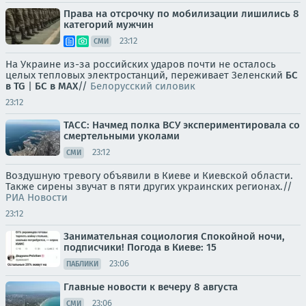
Права на отсрочку по мобилизации лишились 8
категорий мужчин
23:12
СМИ
На Украине из-за российских ударов почти не осталось
целых тепловых электростанций, переживает Зеленский
БС
в TG
|
БС в МАХ
//
Белорусский силовик
23:12
ТАСС: Начмед полка ВСУ экспериментировала со
смертельными уколами
23:12
СМИ
Воздушную тревогу объявили в Киеве и Киевской области.
Также сирены звучат в пяти других украинских регионах.//
РИА Новости
23:12
Занимательная социология Спокойной ночи,
подписчики! Погода в Киеве: 15
23:06
ПАБЛИКИ
Главные новости к вечеру 8 августа
23:06
СМИ