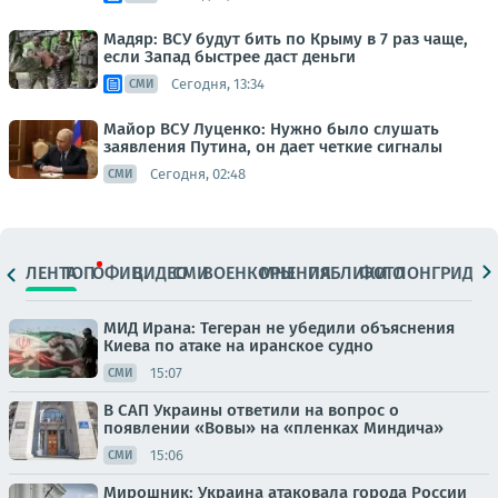
Мадяр: ВСУ будут бить по Крыму в 7 раз чаще,
если Запад быстрее даст деньги
Сегодня, 13:34
СМИ
Майор ВСУ Луценко: Нужно было слушать
заявления Путина, он дает четкие сигналы
Сегодня, 02:48
СМИ
ЛЕНТА
ТОП
ОФИЦ.
ВИДЕО
СМИ
ВОЕНКОРЫ
МНЕНИЯ
ПАБЛИКИ
ФОТО
ЛОНГРИДЫ
МИД Ирана: Тегеран не убедили объяснения
Киева по атаке на иранское судно
15:07
СМИ
В САП Украины ответили на вопрос о
появлении «Вовы» на «пленках Миндича»
15:06
СМИ
Мирошник: Украина атаковала города России