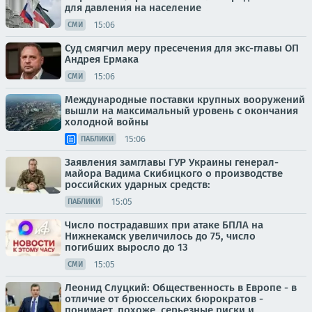
для давления на население
15:06
СМИ
Суд смягчил меру пресечения для экс-главы ОП
Андрея Ермака
15:06
СМИ
Международные поставки крупных вооружений
вышли на максимальный уровень с окончания
холодной войны
15:06
ПАБЛИКИ
Заявления замглавы ГУР Украины генерал-
майора Вадима Скибицкого о производстве
российских ударных средств:
15:05
ПАБЛИКИ
Число пострадавших при атаке БПЛА на
Нижнекамск увеличилось до 75, число
погибших выросло до 13
15:05
СМИ
Леонид Слуцкий: Общественность в Европе - в
отличие от брюссельских бюрократов -
понимает, похоже, серьезные риски и