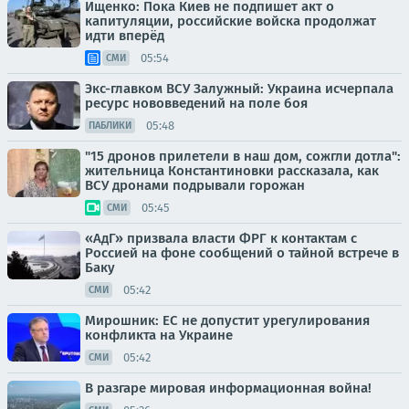
Ищенко: Пока Киев не подпишет акт о
капитуляции, российские войска продолжат
идти вперёд
05:54
СМИ
Экс-главком ВСУ Залужный: Украина исчерпала
ресурс нововведений на поле боя
05:48
ПАБЛИКИ
"15 дронов прилетели в наш дом, сожгли дотла":
жительница Константиновки рассказала, как
ВСУ дронами подрывали горожан
05:45
СМИ
«АдГ» призвала власти ФРГ к контактам с
Россией на фоне сообщений о тайной встрече в
Баку
05:42
СМИ
Мирошник: ЕС не допустит урегулирования
конфликта на Украине
05:42
СМИ
В разгаре мировая информационная война!