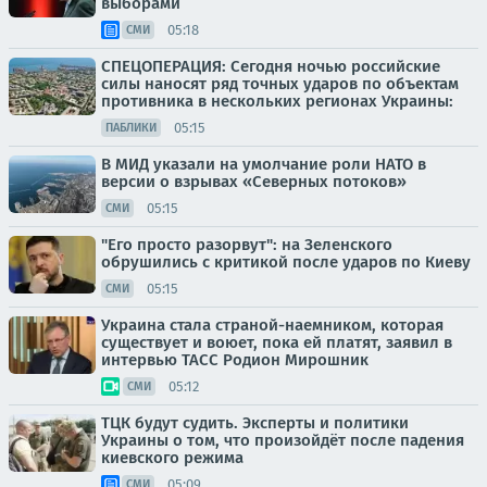
выборами
05:18
СМИ
СПЕЦОПЕРАЦИЯ: Сегодня ночью российские
силы наносят ряд точных ударов по объектам
противника в нескольких регионах Украины:
05:15
ПАБЛИКИ
В МИД указали на умолчание роли НАТО в
версии о взрывах «Северных потоков»
05:15
СМИ
"Его просто разорвут": на Зеленского
обрушились с критикой после ударов по Киеву
05:15
СМИ
Украина стала страной-наемником, которая
существует и воюет, пока ей платят, заявил в
интервью ТАСС Родион Мирошник
05:12
СМИ
ТЦК будут судить. Эксперты и политики
Украины о том, что произойдёт после падения
киевского режима
05:09
СМИ