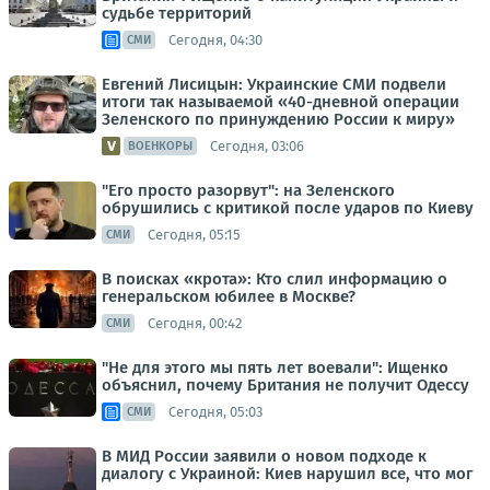
судьбе территорий
Сегодня, 04:30
СМИ
Евгений Лисицын: Украинские СМИ подвели
итоги так называемой «40-дневной операции
Зеленского по принуждению России к миру»
Сегодня, 03:06
ВОЕНКОРЫ
"Его просто разорвут": на Зеленского
обрушились с критикой после ударов по Киеву
Сегодня, 05:15
СМИ
В поисках «крота»: Кто слил информацию о
генеральском юбилее в Москве?
Сегодня, 00:42
СМИ
"Не для этого мы пять лет воевали": Ищенко
объяснил, почему Британия не получит Одессу
Сегодня, 05:03
СМИ
В МИД России заявили о новом подходе к
диалогу с Украиной: Киев нарушил все, что мог