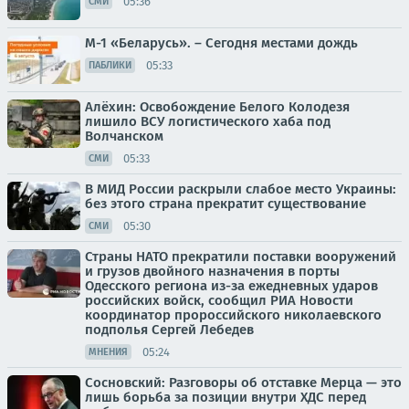
05:36
СМИ
М-1 «Беларусь». – Сегодня местами дождь
05:33
ПАБЛИКИ
Алёхин: Освобождение Белого Колодезя
лишило ВСУ логистического хаба под
Волчанском
05:33
СМИ
В МИД России раскрыли слабое место Украины:
без этого страна прекратит существование
05:30
СМИ
Страны НАТО прекратили поставки вооружений
и грузов двойного назначения в порты
Одесского региона из-за ежедневных ударов
российских войск, сообщил РИА Новости
координатор пророссийского николаевского
подполья Сергей Лебедев
05:24
МНЕНИЯ
Сосновский: Разговоры об отставке Мерца — это
лишь борьба за позиции внутри ХДС перед