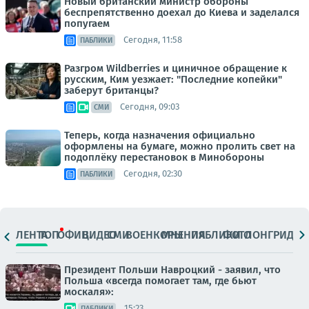
Новый британский министр обороны
беспрепятственно доехал до Киева и заделался
попугаем
Сегодня, 11:58
ПАБЛИКИ
Разгром Wildberries и циничное обращение к
русским, Ким уезжает: "Последние копейки"
заберут британцы?
Сегодня, 09:03
СМИ
Теперь, когда назначения официально
оформлены на бумаге, можно пролить свет на
подоплёку перестановок в Минобороны
Сегодня, 02:30
ПАБЛИКИ
ЛЕНТА
ТОП
ОФИЦ.
ВИДЕО
СМИ
ВОЕНКОРЫ
МНЕНИЯ
ПАБЛИКИ
ФОТО
ЛОНГРИДЫ
Президент Польши Навроцкий - заявил, что
Польша «всегда помогает там, где бьют
москаля»:
15:23
ПАБЛИКИ