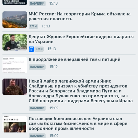
15:13
ПАБЛИКИ
МЧС России: На территории Крыма объявлена
ракетная опасность
15:13
СМИ
Депутат Журова: Европейские лидеры пиарятся
на Украине
15:13
СМИ
В продолжение вчерашней темы петиций
15:12
ПАБЛИКИ
Некий майор латвийской армии Янис
Слайдиньш призвал к убийству президентов
России и Белоруссии Владимира Путина и
Александра Лукашенко по примеру того, как
США поступили с лидерами Венесуэлы и Ирана
15:09
ПАБЛИКИ
Поставщик боеприпасов для Украины стал
самым богатым бизнесменом в мире в сфере
оборонной промышленности
15:09
ПАБЛИКИ