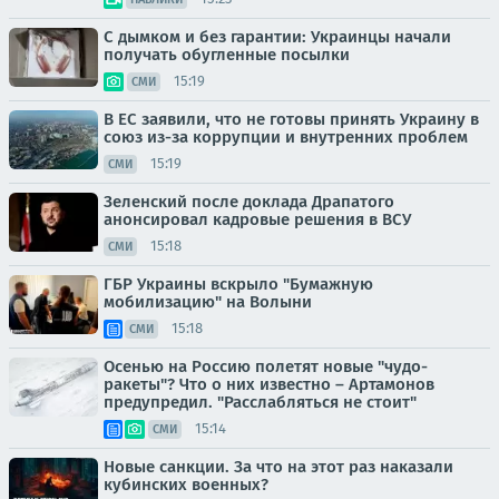
С дымком и без гарантии: Украинцы начали
получать обугленные посылки
15:19
СМИ
В ЕС заявили, что не готовы принять Украину в
союз из-за коррупции и внутренних проблем
15:19
СМИ
Зеленский после доклада Драпатого
анонсировал кадровые решения в ВСУ
15:18
СМИ
ГБР Украины вскрыло "Бумажную
мобилизацию" на Волыни
15:18
СМИ
Осенью на Россию полетят новые "чудо-
ракеты"? Что о них известно – Артамонов
предупредил. "Расслабляться не стоит"
15:14
СМИ
Новые санкции. За что на этот раз наказали
кубинских военных?