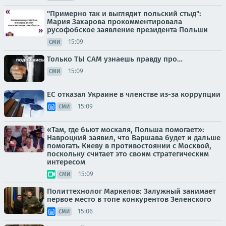
"Примерно так и выглядит польский стыд":
Мария Захарова прокомментировала
русофобское заявление президента Польши
15:09
СМИ
Только ТЫ САМ узнаешь правду про…
15:09
СМИ
ЕС отказал Украине в членстве из-за коррупции
15:09
СМИ
«Там, где бьют москаля, Польша помогает»:
Навроцкий заявил, что Варшава будет и дальше
помогать Киеву в противостоянии с Москвой,
поскольку считает это своим стратегическим
интересом
15:09
СМИ
Политтехнолог Маркелов: Залужный занимает
первое место в топе конкурентов Зеленского
15:06
СМИ