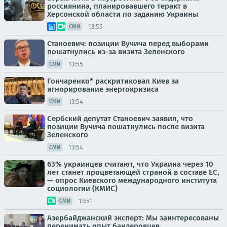
россиянина, планировавшего теракт в
Херсонской области по заданию Украины
13:55
СМИ
Станоевич: позиции Вучича перед выборами
пошатнулись из-за визита Зеленского
13:55
СМИ
Гончаренко* раскритиковал Киев за
игнорирование энергокризиса
13:54
СМИ
Сербский депутат Станоевич заявил, что
позиции Вучича пошатнулись после визита
Зеленского
13:54
СМИ
63% украинцев считают, что Украина через 10
лет станет процветающей страной в составе ЕС,
— опрос Киевского международного института
социологии (КМИС)
13:51
СМИ
Азербайджанский эксперт: Мы заинтересованы
перенимать опыт бандеровцев