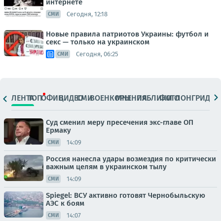
интернете
Сегодня, 12:18
СМИ
Новые правила патриотов Украины: футбол и
секс — только на украинском
Сегодня, 06:25
СМИ
ЛЕНТА
ТОП
ОФИЦ.
ВИДЕО
СМИ
ВОЕНКОРЫ
МНЕНИЯ
ПАБЛИКИ
ФОТО
ЛОНГРИДЫ
Суд сменил меру пресечения экс-главе ОП
Ермаку
14:09
СМИ
Россия нанесла удары возмездия по критически
важным целям в украинском тылу
14:09
СМИ
Spiegel: ВСУ активно готовят Чернобыльскую
АЭС к боям
14:07
СМИ