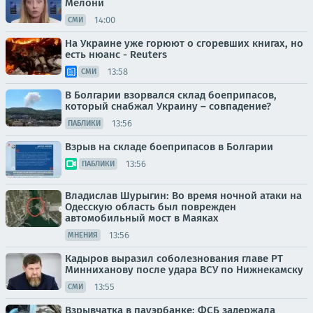
Мелони
14:00
СМИ
На Украине уже горюют о сгоревших книгах, но
есть нюанс - Reuters
13:58
СМИ
В Болгарии взорвался склад боеприпасов,
который снабжал Украину – совпадение?
13:56
ПАБЛИКИ
Взрыв на складе боеприпасов в Болгарии
13:56
ПАБЛИКИ
Владислав Шурыгин: Во время ночной атаки на
Одесскую область был поврежден
автомобильный мост в Маяках
13:56
МНЕНИЯ
Кадыров выразил соболезнования главе РТ
Минниханову после удара ВСУ по Нижнекамску
13:55
СМИ
Взрывчатка в пауэрбанке: ФСБ задержала