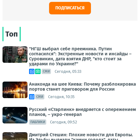
ПОДПИСАТЬСЯ
Топ
"НГШ выбрал себе преемника. Путин
согласился": Экстренные новости и инсайды –
Суровикин, дата взятия ДНР, "кто стоит за
ударами по Украине?"
Сегодня, 05:33
СМИ
Анаконда на шее Киева: Почему разблокировка
портов станет приговором для России
Сегодня, 10:35
СМИ
Русский «Старлинк» внедряется с опережением
планов, – укро-генерал
Сегодня, 09:52
ПАБЛИКИ
Дмитрий Стешин: Плохие новости для Европы.
Из Эльбы вылезли "камни голода", даты