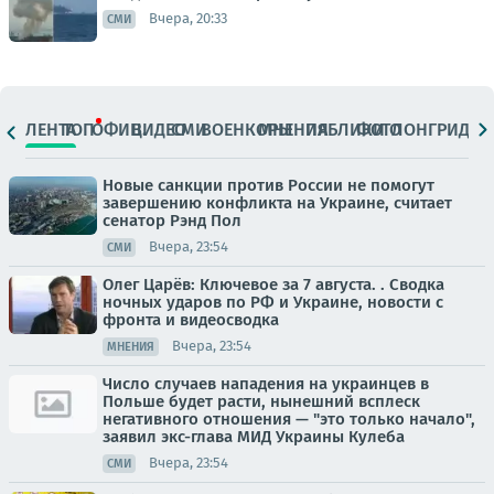
Вчера, 20:33
СМИ
ЛЕНТА
ТОП
ОФИЦ.
ВИДЕО
СМИ
ВОЕНКОРЫ
МНЕНИЯ
ПАБЛИКИ
ФОТО
ЛОНГРИДЫ
Новые санкции против России не помогут
завершению конфликта на Украине, считает
сенатор Рэнд Пол
Вчера, 23:54
СМИ
Олег Царёв: Ключевое за 7 августа. . Сводка
ночных ударов по РФ и Украине, новости с
фронта и видеосводка
Вчера, 23:54
МНЕНИЯ
Число случаев нападения на украинцев в
Польше будет расти, нынешний всплеск
негативного отношения — "это только начало",
заявил экс-глава МИД Украины Кулеба
Вчера, 23:54
СМИ