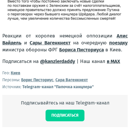
Реакции от королев немецкой оппозиции
Алис
Вайдель
и
Сары Вагенкнехт
на очередную
поездку
министра обороны ФРГ
Бориса Писториуса
в Киев.
Подписаться на
@kanzlerdaddy
| Наш канал
в MAX
Гео:
Киев
Персоны:
Борис Писториус
,
Сара Вагенкнехт
Источник:
Telegram-канал "Папочка канцлера"
Подписывайтесь на наш Telegram-канал
ПОДПИСАТЬСЯ