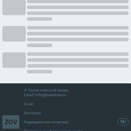
© Лента новостей Киева
Email:
info@newskiev.ru
О нас
Контакты
ZOV
18+
Редакционная политика