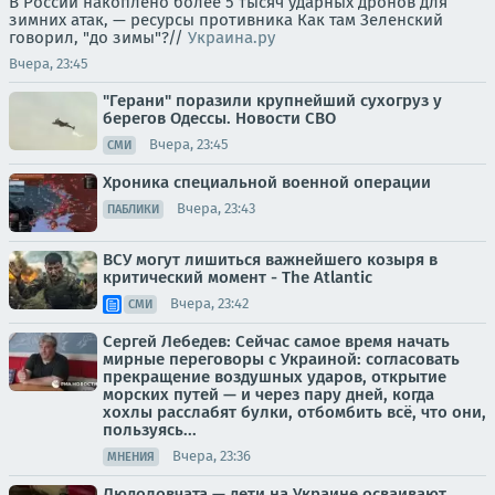
В России накоплено более 5 тысяч ударных дронов для
зимних атак, — ресурсы противника Как там Зеленский
говорил, "до зимы"?//
Украина.ру
Вчера, 23:45
"Герани" поразили крупнейший сухогруз у
берегов Одессы. Новости СВО
Вчера, 23:45
СМИ
Хроника специальной военной операции
Вчера, 23:43
ПАБЛИКИ
ВСУ могут лишиться важнейшего козыря в
критический момент - The Atlantic
Вчера, 23:42
СМИ
Сергей Лебедев: Сейчас самое время начать
мирные переговоры с Украиной: согласовать
прекращение воздушных ударов, открытие
морских путей — и через пару дней, когда
хохлы расслабят булки, отбомбить всё, что они,
пользуясь...
Вчера, 23:36
МНЕНИЯ
Людоловчата — дети на Украине осваивают