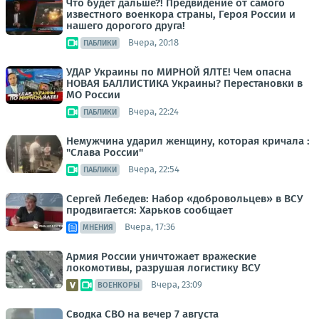
Что будет дальше?! Предвидение от самого
известного военкора страны, Героя России и
нашего дорогого друга!
Вчера, 20:18
ПАБЛИКИ
УДАР Украины по МИРНОЙ ЯЛТЕ! Чем опасна
НОВАЯ БАЛЛИСТИКА Украины? Перестановки в
МО России
Вчера, 22:24
ПАБЛИКИ
Немужчина ударил женщину, которая кричала :
"Слава России"
Вчера, 22:54
ПАБЛИКИ
Сергей Лебедев: Набор «добровольцев» в ВСУ
продвигается: Харьков сообщает
Вчера, 17:36
МНЕНИЯ
Армия России уничтожает вражеские
локомотивы, разрушая логистику ВСУ
Вчера, 23:09
ВОЕНКОРЫ
Сводка СВО на вечер 7 августа