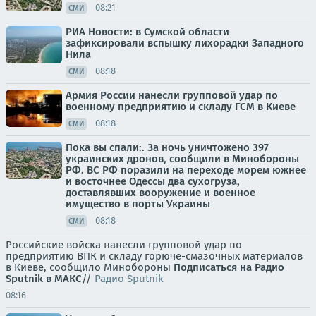
08:21
СМИ
РИА Новости: в Сумской области
зафиксировали вспышку лихорадки Западного
Нила
08:18
СМИ
Армия России нанесли групповой удар по
военному предприятию и складу ГСМ в Киеве
08:18
СМИ
Пока вы спали:. За ночь уничтожено 397
украинских дронов, сообщили в Минобороны
РФ. ВС РФ поразили на переходе морем южнее
и восточнее Одессы два сухогруза,
доставлявших вооружение и военное
имущество в порты Украины
08:18
СМИ
Российские войска нанесли групповой удар по
предприятию ВПК и складу горюче-смазочных материалов
в Киеве, сообщило Минобороны
Подписаться на Радио
Sputnik в МАКС
//
Радио Sputnik
08:16