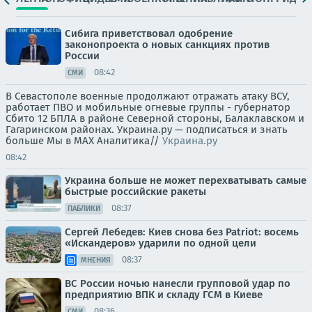
Сибига приветствовал одобрение
законопроекта о новых санкциях против
России
08:42
СМИ
В Севастополе военные продолжают отражать атаку ВСУ,
работает ПВО и мобильные огневые группы - губернатор
Сбито 12 БПЛА в районе Северной стороны, Балаклавском и
Гагаринском районах. Украина.ру — подписаться и знать
больше Мы в MAX Аналитика//
Украина.ру
08:42
Украина больше не может перехватывать самые
быстрые российские ракеты
08:37
ПАБЛИКИ
Сергей Лебедев: Киев снова без Patriot: восемь
«Искандеров» ударили по одной цели
08:37
МНЕНИЯ
ВС России ночью нанесли групповой удар по
предприятию ВПК и складу ГСМ в Киеве
08:36
СМИ