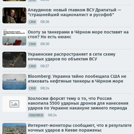
Алаудинов: новый главком ВСУ Драпатый —
"страшнейший националист и русофоб"
08:36
СМИ
Охоту за танкерами в Чёрном море поставят на
стоп? Но есть нюанс
08:30
СМИ
Украинские распространяет в сети схему
ночных ударов по объектам ВСУ
08:27
СМИ
Bloomberg: Украина тайно пообещала США не
атаковать нефтяные танкеры в Чёрном море
08:24
СМИ
Хохлосми форсят тему о то, что Россия
накопила 5500 ударных дронов для нанесения
ударов по Украине накануне зимнего периода
08:24
ПАБЛИКИ
Интернет-мониторы сообщают, что в результате
ночных ударов в Киеве поражены: