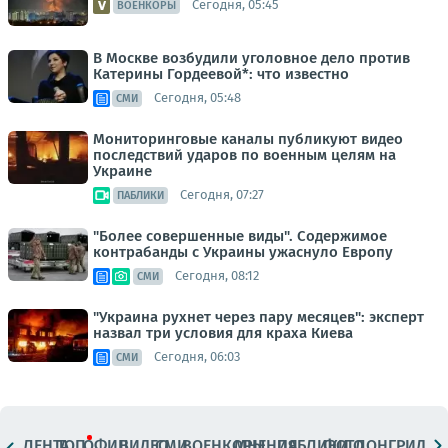
Сегодня, 05:45
ВОЕНКОРЫ
В Москве возбудили уголовное дело против
Катерины Гордеевой*: что известно
Сегодня, 05:48
СМИ
Мониторинговые каналы публикуют видео
последствий ударов по военным целям на
Украине
Сегодня, 07:27
ПАБЛИКИ
"Более совершенные виды". Содержимое
контрабанды с Украины ужаснуло Европу
Сегодня, 08:12
СМИ
"Украина рухнет через пару месяцев": эксперт
назвал три условия для краха Киева
Сегодня, 06:03
СМИ
ЛЕНТА
ТОП
ОФИЦ.
ВИДЕО
СМИ
ВОЕНКОРЫ
МНЕНИЯ
ПАБЛИКИ
ФОТО
ЛОНГРИДЫ