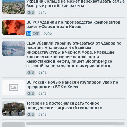
Украина больше не может перехватывать самые
быстрые российские ракеты
08:16
СМИ
ВС РФ ударили по производству компонентов
ракет «Фламинго» в Киеве
08:15
СМИ
США убедили Украину отказаться от ударов по
нефтяным танкерам и объектам
инфраструктуры в Черном море, имеющим
критическое значение для экспорта
казахстанской нефти, пишет Bloomberg со
ссылкой на неназванного американского...
08:12
СМИ
ВС России ночью нанесли групповой удар по
предприятию ВПК в Киеве
08:12
СМИ
Тегеран не постеснялся дать точное
определение – «грязный свинарник»
08:12
СМИ