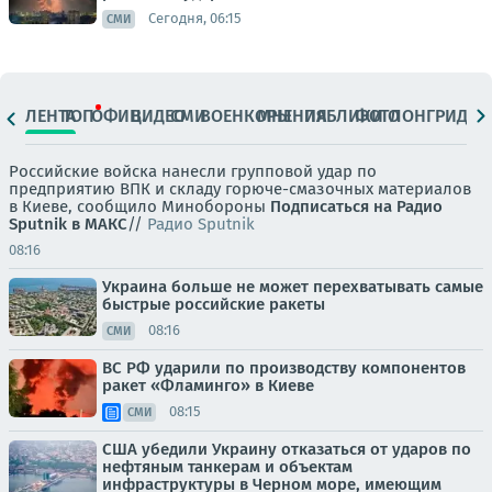
Сегодня, 06:15
СМИ
ЛЕНТА
ТОП
ОФИЦ.
ВИДЕО
СМИ
ВОЕНКОРЫ
МНЕНИЯ
ПАБЛИКИ
ФОТО
ЛОНГРИДЫ
Российские войска нанесли групповой удар по
предприятию ВПК и складу горюче-смазочных материалов
в Киеве, сообщило Минобороны
Подписаться на Радио
Sputnik в МАКС
//
Радио Sputnik
08:16
Украина больше не может перехватывать самые
быстрые российские ракеты
08:16
СМИ
ВС РФ ударили по производству компонентов
ракет «Фламинго» в Киеве
08:15
СМИ
США убедили Украину отказаться от ударов по
нефтяным танкерам и объектам
инфраструктуры в Черном море, имеющим