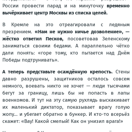
России провести парад и на минуточку
временно
вычёркивает центр Москвы из списка целей
.
В Кремле на это отреагировали с ледяным
презрением.
«Нам не нужно ничье дозволение», —
жёстко ответил Песков,
посоветовав Зеленскому
заниматься своими бедами. А параллельно чётко
дали понять: «горе тому, кто пытается над Днём
Победы подтрунивать».
А теперь представьте осаждённую крепость.
Стены
давно разрушены, защитников осталось совсем
немного, воевать никто не хочет — люди тысячами
бегут за границу, лишь бы не попасть в лапы
военкомов. И тут на эту самую рухлядь выскакивает
их маленький диктатор, показывает врагу голую
жопу… и убегает обратно в бункер. И кто-то всерьёз
скажет: «Вау! Какой смелый! Как он унизил врага!»