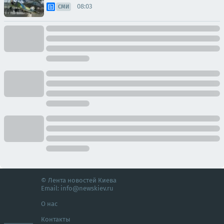
08:03
СМИ
© Лента новостей Киева
Email:
info@newskiev.ru
О нас
Контакты