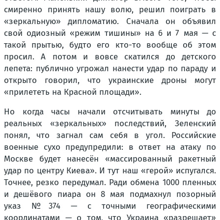
смиренно принять нашу волю, решил поиграть в
«зеркальную» дипломатию. Сначала он объявил
свой одиозный «режим тишины» на 6 и 7 мая — с
такой прытью, будто его кто-то вообще об этом
просил. А потом и вовсе скатился до детского
лепета: публично угрожал нанести удар по параду и
открыто говорил, что украинские дроны могут
«прилететь на Красной площади».
Но когда часы начали отсчитывать минуты до
реальных «зеркальных» последствий, Зеленский
понял, что загнал сам себя в угол. Российские
военные сухо предупредили: в ответ на атаку по
Москве будет нанесён «массированный ракетный
удар по центру Киева». И тут наш «герой» испугался.
Точнее, резко передумал. Ради обмена 1000 пленных
и дешёвого пиара он 8 мая подмахнул позорный
указ №374 — с точными географическими
координатами — о том, что Украина «разрешает»