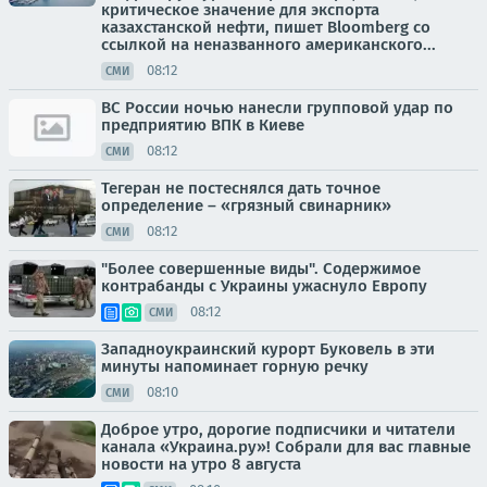
критическое значение для экспорта
казахстанской нефти, пишет Bloomberg со
ссылкой на неназванного американского...
08:12
СМИ
ВС России ночью нанесли групповой удар по
предприятию ВПК в Киеве
08:12
СМИ
Тегеран не постеснялся дать точное
определение – «грязный свинарник»
08:12
СМИ
"Более совершенные виды". Содержимое
контрабанды с Украины ужаснуло Европу
08:12
СМИ
Западноукраинский курорт Буковель в эти
минуты напоминает горную речку
08:10
СМИ
Доброе утро, дорогие подписчики и читатели
канала «Украина.ру»! Собрали для вас главные
новости на утро 8 августа