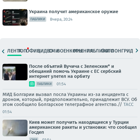
Украина получит американское оружие
Вчера, 20:24
ПАБЛИКИ
ЛЕНТА
ТОП
ОФИЦ.
ВИДЕО
СМИ
ВОЕНКОРЫ
МНЕНИЯ
ПАБЛИКИ
ФОТО
ЛОНГРИДЫ
После объятий Вучича с Зеленским* и
обещаний помочь Украине с ЕС сербский
интернет улетел на орбиту
01:54
ПАБЛИКИ
МИД Болгарии вызвал посла Украины из-за инцидента с
дроном, который, предположительно, принадлежит ВСУ. Об
этом сообщило Болгарское телеграфное агентство.//
ТАСС
01:54
Киев может получить находящиеся у Турции
американские ракеты и установки: что сообщил
Госдеп
01:54
СМИ