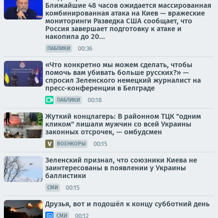
Ближайшие 48 часов ожидается массированная
комбинированная атака на Киев — вражеские
мониторинги Разведка США сообщает, что
Россия завершает подготовку к атаке и
накопила до 20...
00:36
ПАБЛИКИ
«Что конкретно мы можем сделать, чтобы
помочь вам убивать больше русских?» —
спросил Зеленского немецкий журналист на
пресс-конференции в Белграде
00:18
ПАБЛИКИ
Жуткий концлагерь: В районном ТЦК "одним
кликом" лишали мужчин со всей Украины
законных отсрочек, — омбудсмен
00:15
ВОЕНКОРЫ
Зеленский признал, что союзники Киева не
заинтересованы в появлении у Украины
баллистики
00:15
СМИ
Друзья, вот и подошёл к концу субботний день
00:12
СМИ