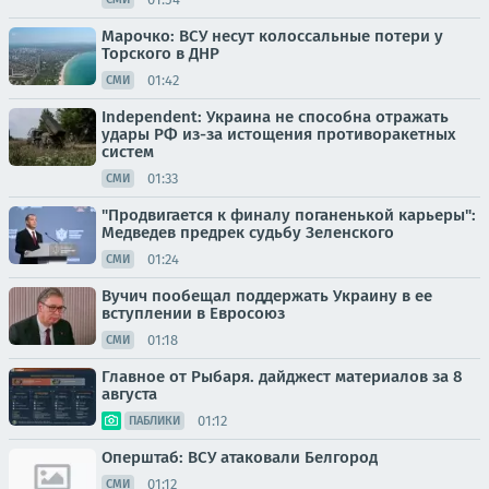
Марочко: ВСУ несут колоссальные потери у
Торского в ДНР
01:42
СМИ
Independent: Украина не способна отражать
удары РФ из-за истощения противоракетных
систем
01:33
СМИ
"Продвигается к финалу поганенькой карьеры":
Медведев предрек судьбу Зеленского
01:24
СМИ
Вучич пообещал поддержать Украину в ее
вступлении в Евросоюз
01:18
СМИ
Главное от Рыбаря. дайджест материалов за 8
августа
01:12
ПАБЛИКИ
Оперштаб: ВСУ атаковали Белгород
01:12
СМИ