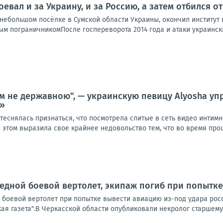
оевал и за Украину, и за Россию, а затем отбился 
ебольшом посёлке в Сумской области Украины, окончил институт в
м пограничникомПосле госпереворота 2014 года и атаки украинских
м не державною", — украинскую певицу Alyosha упр
е»
теснялась признаться, что посмотрела слитые в сеть видео интим
 этом выразила свое крайнее недовольство тем, что во время проце
едной боевой вертолет, экипаж погиб при попытке
 боевой вертолет при попытке вывести авиацию из-под удара росс
ая газета".В Черкасской области опубликовали некролог старшему