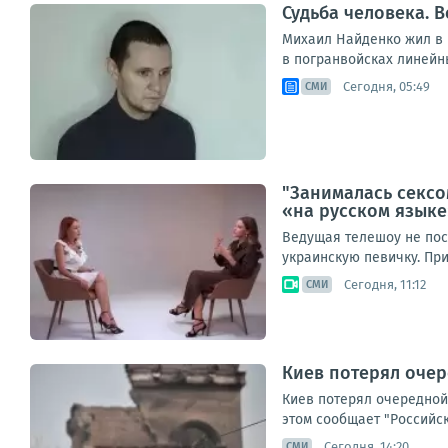
Судьба человека. В
Михаил Найденко жил в н
в погранвойсках линейны
Сегодня, 05:49
СМИ
"Занималась сексо
«на русском язык
Ведущая телешоу не пос
украинскую певичку. При
Сегодня, 11:12
СМИ
Киев потерял очер
Киев потерял очередной
этом сообщает "Российск
Сегодня, 14:20
СМИ