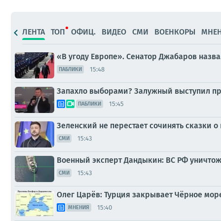
ЛЕНТА
ТОП
ОФИЦ.
ВИДЕО
СМИ
ВОЕНКОРЫ
МНЕ
«В угоду Европе». Сенатор Джабаров назв
15:48
ПАБЛИКИ
Запахло выборами? Залужный выступил п
15:45
ПАБЛИКИ
Зеленский не перестает сочинять сказки о
15:43
СМИ
Военный эксперт Дандыкин: ВС РФ уничтож
15:43
СМИ
Олег Царёв: Турция закрывает Чёрное мор
15:40
МНЕНИЯ