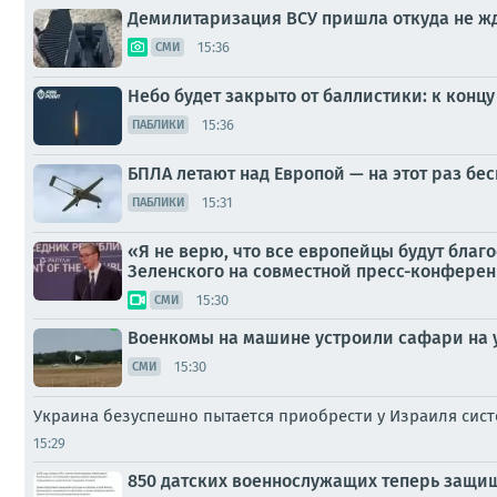
Демилитаризация ВСУ пришла откуда не ж
15:36
СМИ
Небо будет закрыто от баллистики: к концу
15:36
ПАБЛИКИ
БПЛА летают над Европой — на этот раз бе
15:31
ПАБЛИКИ
«Я не верю, что все европейцы будут благ
Зеленского на совместной пресс-конферен
15:30
СМИ
Военкомы на машине устроили сафари на 
15:30
СМИ
Украина безуспешно пытается приобрести у Израиля сист
15:29
850 датских военнослужащих теперь защищ