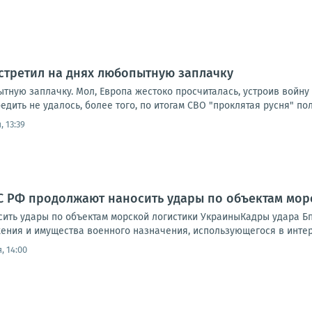
стретил на днях любопытную заплачку
тную заплачку. Мол, Европа жестоко просчиталась, устроив войну
дить не удалось, более того, по итогам СВО "проклятая русня" по
 13:39
С РФ продолжают наносить удары по объектам мор
ить удары по объектам морской логистики УкраиныКадры удара БпЛ
ения и имущества военного назначения, использующегося в инте
, 14:00