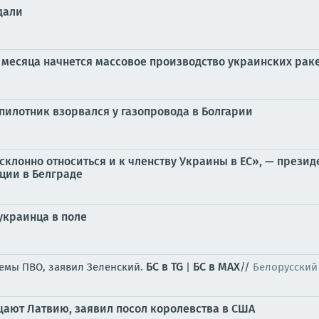
дали
 месяца начнется массовое производство украинских ракет
спилотник взорвался у газопровода в Болгарии
осклонно относиться и к членству Украины в ЕС», — прези
ции в Белграде
украинца в поле
БС в TG
БС в МАХ
емы ПВО, заявил Зеленский.
|
//
Белорусский
ают Латвию, заявил посол королевства в США