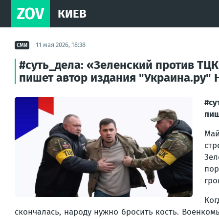
ZOV
КИЕВ
11 мая 2026, 18:38
СМИ
#суть_дела: «Зеленский против ТЦ
пишет автор издания "Украина.ру"
#су
пиш
Май
стр
Зел
пор
гро
Ког
скончалась, народу нужно бросить кость. Военком