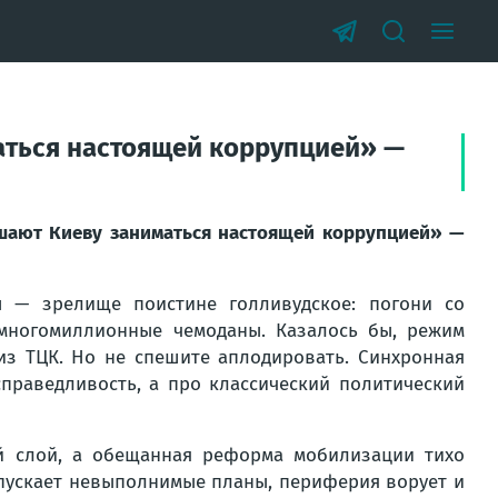
аться настоящей коррупцией» —
ешают Киеву заниматься настоящей коррупцией» —
 — зрелище поистине голливудское: погони со
 многомиллионные чемоданы. Казалось бы, режим
з ТЦК. Но не спешите аплодировать. Синхронная
справедливость, а про классический политический
й слой, а обещанная реформа мобилизации тихо
 спускает невыполнимые планы, периферия ворует и