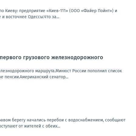
по Киеву: предприятие «Киев-111» (ООО «Файер Пойнт») и
и восточнее Одессы.Что за...
м первого грузового железнодорожного
железнодорожного маршрута.Минюст России пополнил список
 пенсии.Американский сенатор...
правом берегу начались перебои с водоснабжением, сообщают
тупают от жителей с обеих...