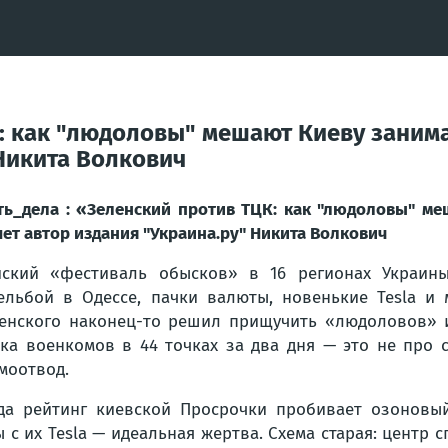
К: как "людоловы" мешают Киеву заним
 Никита Волкович
ть_дела : «Зеленский против ТЦК: как "людоловы" м
ет автор издания "Украина.ру" Никита Волкович
ский «фестиваль обысков» в 16 регионах Украины
ельбой в Одессе, пачки валюты, новенькие Tesla и
енского наконец-то решил прищучить «людоловов» и
ка военкомов в 44 точках за два дня — это не про 
моотвод.
да рейтинг киевской Просрочки пробивает озоновы
ы с их Tesla — идеальная жертва. Схема старая: центр