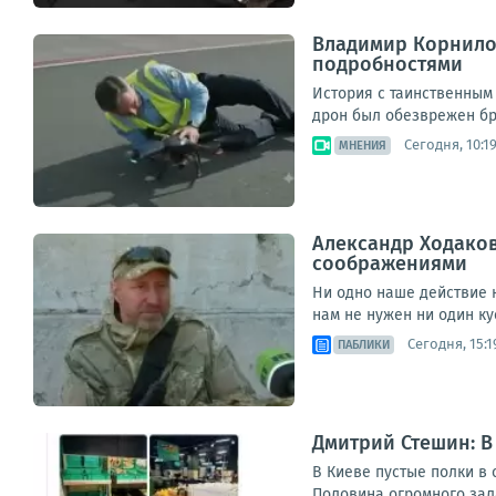
Владимир Корнилов
подробностями
История с таинственным 
дрон был обезврежен бра
Сегодня, 10:1
МНЕНИЯ
Александр Ходаков
соображениями
Ни одно наше действие 
нам не нужен ни один ку
Сегодня, 15:1
ПАБЛИКИ
Дмитрий Стешин: В
В Киеве пустые полки в 
Половина огромного зала