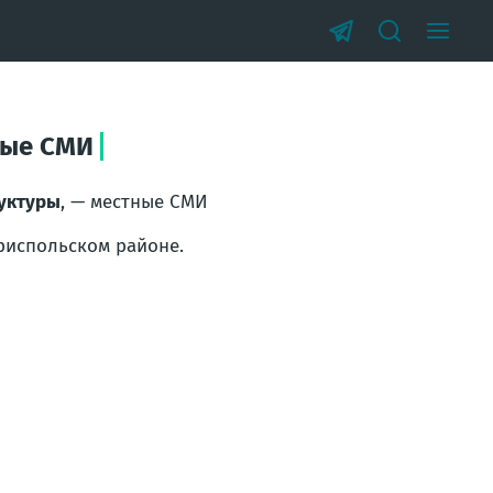
ные СМИ
руктуры
, — местные СМИ
риспольском районе.