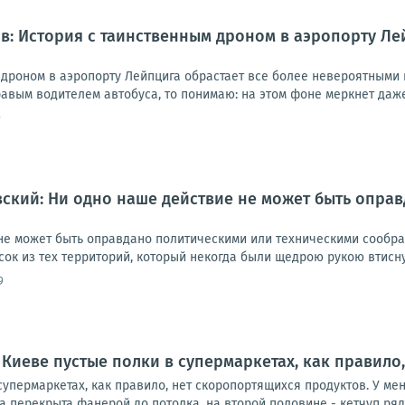
: История с таинственным дроном в аэропорту Ле
дроном в аэропорту Лейпцига обрастает все более невероятными п
вым водителем автобуса, то понимаю: на этом фоне меркнет даже 
9
ский: Ни одно наше действие не может быть опра
не может быть оправдано политическими или техническими сообра
сок из тех территорий, который некогда были щедрою рукою втисну
9
 Киеве пустые полки в супермаркетах, как правило
супермаркетах, как правило, нет скоропортящихся продуктов. У меня
 перекрыта фанерой до потолка, на второй половине - кетчуп рядам