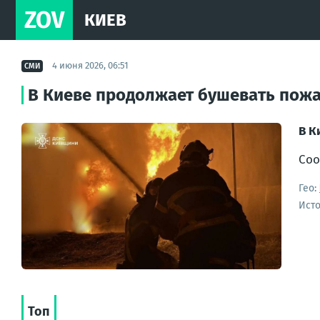
ZOV
КИЕВ
4 июня 2026, 06:51
СМИ
В Киеве продолжает бушевать пожа
В К
Соо
Гео:
Ист
Топ