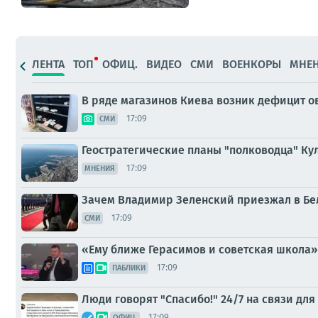
ЛЕНТА
ТОП
ОФИЦ.
ВИДЕО
СМИ
ВОЕНКОРЫ
МНЕ
В ряде магазинов Киева возник дефицит ов
17:09
СМИ
Геостратегические планы "полководца" Ку
17:09
МНЕНИЯ
Зачем Владимир Зеленский приезжал в Бе
17:09
СМИ
«Ему ближе Герасимов и советская школа»
17:09
ПАБЛИКИ
Люди говорят "Спасибо!" 24/7 на связи дл
17:09
ОФИЦ.