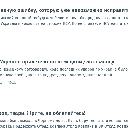
лавную ошибку, которую уже невозможно исправит
украинский военный омбудсмен Решетилова обнародовала данные о 
краины и воюющих на стороне ВСУ. По её словам, в ВСУ насчитыва
 Украине прилетело по немецкому автозаводу
о немецкому автозаводуВ ходе последних ударов по Украине был
ивника сообщают, что под раздачу попало здание частной...
дня, 15:25
род, твари! Жрите, не обляпайтесь!
жно быть выхода к Чёрному морю. Пусть берут лопаты и копают се
vpaka Поддержать Отряд КовпакаОтряд Ковпака в ВК Отряд Ковпака