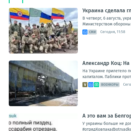
Украина сделала г
В четверг, 6 августа, 
Министерством обороны У
Сегодня, 11:58
СМИ
Александр Коц: На
На Украине прилетело п
капиталом. Паблики прот
Сего
ВОЕНКОРЫ
А это вам за Белго
У украины больше не дол
#отрядКовпака@otryadko