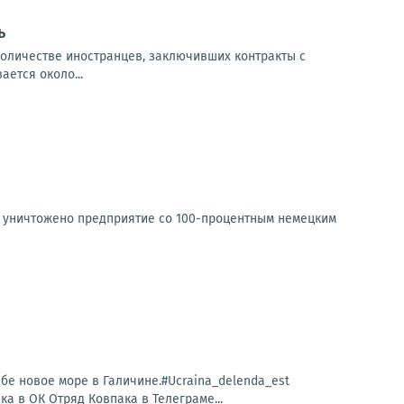
ь
количестве иностранцев, заключивших контракты с
ется около...
о уничтожено предприятие со 100-процентным немецким
бе новое море в Галичине.#Ucraina_delenda_est
 в ОК Отряд Ковпака в Телеграме...