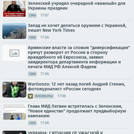
Зеленский учредил очередной «важный» для
Украины праздник
17:07
СМИ
Запад не хочет делиться оружием с Украиной,
пишет New York Times
17:06
СМИ
Армянские власти за словом "диверсификация"
прячут разворот от России в сторону
враждебного ей Евросоюза, заявил
замдиректора департамента информации и
печати МИД РФ Алексей Фадеев
17:06
СМИ
WarGonzo: 12 лет назад погиб Андрей Стенин,
фотожурналист «России сегодня»
17:06
ВОЕНКОРЫ
Глава МИД Латвии встретилась с Зеленским,
"Новое единство" продолжает предвыборную
кампанию
17:06
СМИ
УКРАИНА: СИТУАЦИЯ ОТ УЖАСНОЙ К