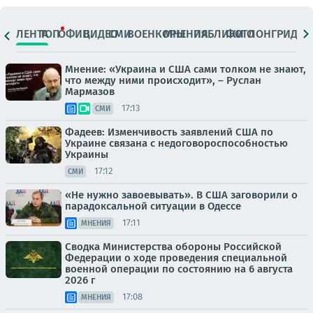
ЛЕНТА
ТОП
ОФИЦ.
ВИДЕО
СМИ
ВОЕНКОРЫ
МНЕНИЯ
ПАБЛИКИ
ФОТО
ЛОНГРИДЫ
Мнение: «Украина и США сами толком не знают,
что между ними происходит», – Руслан
Мармазов
17:13
СМИ
Фадеев: Изменчивость заявлений США по
Украине связана с недоговороспособностью
Украины
17:12
СМИ
«Не нужно завоевывать». В США заговорили о
парадоксальной ситуации в Одессе
17:11
МНЕНИЯ
Сводка Министерства обороны Российской
Федерации о ходе проведения специальной
военной операции по состоянию на 6 августа
2026 г
17:08
МНЕНИЯ