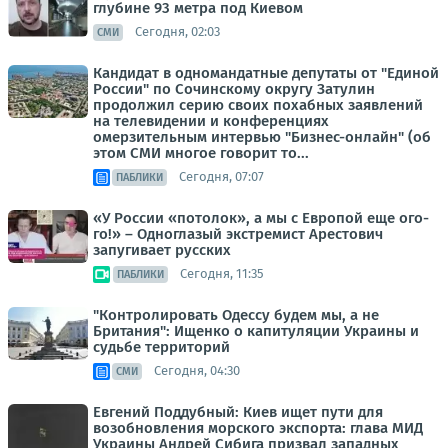
глубине 93 метра под Киевом
Сегодня, 02:03
СМИ
Кандидат в одномандатные депутаты от "Единой
России" по Сочинскому округу Затулин
продолжил серию своих похабных заявлений
на телевидении и конференциях
омерзительным интервью "Бизнес-онлайн" (об
этом СМИ многое говорит то...
Сегодня, 07:07
ПАБЛИКИ
«У России «потолок», а мы с Европой еще ого-
го!» – Одноглазый экстремист Арестович
запугивает русских
Сегодня, 11:35
ПАБЛИКИ
"Контролировать Одессу будем мы, а не
Британия": Ищенко о капитуляции Украины и
судьбе территорий
Сегодня, 04:30
СМИ
Евгений Поддубный: Киев ищет пути для
возобновления морского экспорта: глава МИД
Украины Андрей Сибига призвал западных