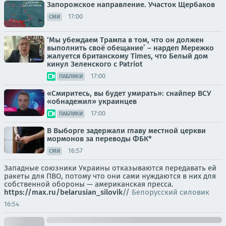
Запорожское направление. Участок Щербаков
17:00
СМИ
‘Мы убеждаем Трампа в том, что он должен
выполнить своё обещание’ – нардеп Мережко
жалуется британскому Times, что Белый дом
кинул Зеленского с Patriot
17:00
ПАБЛИКИ
«Смиритесь, вы будет умирать»: снайпер ВСУ
«обнадежил» украинцев
17:00
ПАБЛИКИ
В Выборге задержали главу местной церкви
мормонов за переводы ФБК*
16:57
СМИ
Западные союзники Украины отказываются передавать ей
ракеты для ПВО, потому что они сами нуждаются в них для
собственной обороны — американская пресса.
https://max.ru/belarusian_silovik
//
Белорусский силовик
16:54