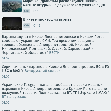
Марочко: Драпатый распорядился начать
мясные штурмы на дружковском участке в ДНР
01:15
СМИ
В Киеве произошли взрывы
01:12
СМИ
Взрывы звучат в Киеве, Днепропетровске и Кривом Роге ,
сообщают украинские СМИ. Тем временем воздушная
тревога объявлена в Днепропетровской, Киевской,
Николаевской, Полтавской, Сумской, Харьковской и
Черниговской областях.//
ВЕСТИ
01:09
Серия сильных взрывов в Киеве и Днепропетровске.
БС в TG
|
БС в МАХ
//
Белорусский силовик
01:09
Украинские Telegram-каналы сообщают о серии мощных
взрывов в Киеве, Днепропетровске и Кривом Роге на фоне
воздушной тревоги. Подписаться на RT:
ТГ
|
Зеркало
|
MAX
//
RT на русском
01:06
Серия сильных взрывов в Киеве и Днепропетровске.