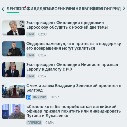
ЛЕНТА
ТОП
ОФИЦ.
ВИДЕО
СМИ
ВОЕНКОРЫ
МНЕНИЯ
ПАБЛИКИ
ФОТО
ЛОНГРИДЫ
Экс-президент Финляндии предложил
Евросоюзу обсудить с Россией две темы
02:03
СМИ
Федоров намекнул, что протесты в поддержку
его возвращения могут усилиться
01:57
СМИ
Экс-президент Финляндии Ниинисте призвал
Европу к диалогу с РФ
01:57
СМИ
С чем и зачем Владимир Зеленский прилетел в
Белград
01:57
ПАБЛИКИ
«Стоило хотя бы попробовать»: латвийский
офицер призвал похитить или ликвидировать
Путина и Лукашенко
01:54
ПАБЛИКИ