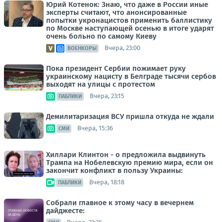
Юрий Котенок: Знаю, что даже в России иные
эксперты считают, что анонсированные
попытки укронацистов применить баллистику
по Москве наступающей осенью в итоге ударят
очень больно по самому Киеву
Вчера, 23:00
ВОЕНКОРЫ
Пока президент Сербии пожимает руку
украинскому нацисту в Белграде тысячи сербов
выходят на улицы с протестом
Вчера, 23:15
ПАБЛИКИ
Демилитаризация ВСУ пришла откуда не ждали
Вчера, 15:36
СМИ
Хиллари Клинтон - о предложила выдвинуть
Трампа на Нобелевскую премию мира, если он
закончит конфликт в пользу Украины:
Вчера, 18:18
ПАБЛИКИ
Собрали главное к этому часу в вечернем
дайджесте: