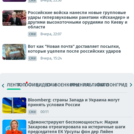
Вчера, 23:36
СМИ
Российские войска нанесли новые групповые
удары гиперзвуковыми ракетами «Искандер» и
другими высокоточными орудиями по Киеву и
области
Вчера, 22:07
СМИ
Вот как "Новая почта" доставляет посылки,
которые уцелели после российских ударов
Вчера, 15:24
СМИ
ЛЕНТА
ТОП
ОФИЦ.
ВИДЕО
СМИ
ВОЕНКОРЫ
МНЕНИЯ
ПАБЛИКИ
ФОТО
ЛОНГРИДЫ
Bloomberg: страны Запада и Украина могут
принять условия России
00:11
СМИ
«Демонстрируют беспомощность»: Мария
Захарова отреагировала на истеричные шаги
председателя ЕК Урсулы фон дер Ляйен