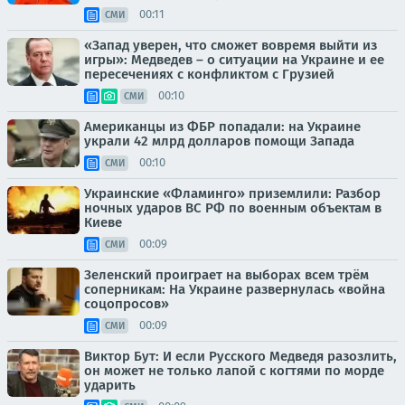
00:11
СМИ
«Запад уверен, что сможет вовремя выйти из
игры»: Медведев – о ситуации на Украине и ее
пересечениях с конфликтом с Грузией
00:10
СМИ
Американцы из ФБР попадали: на Украине
украли 42 млрд долларов помощи Запада
00:10
СМИ
Украинские «Фламинго» приземлили: Разбор
ночных ударов ВС РФ по военным объектам в
Киеве
00:09
СМИ
Зеленский проиграет на выборах всем трём
соперникам: На Украине развернулась «война
соцопросов»
00:09
СМИ
Виктор Бут: И если Русского Медведя разозлить,
он может не только лапой с когтями по морде
ударить