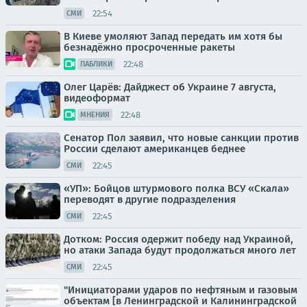
22:54
СМИ
В Киеве умоляют Запад передать им хотя бы
безнадёжно просроченные ракеты
22:48
ПАБЛИКИ
Олег Царёв: Дайджест об Украине 7 августа,
видеоформат
22:48
МНЕНИЯ
Сенатор Пол заявил, что новые санкции против
России сделают американцев беднее
22:45
СМИ
«УП»: Бойцов штурмового полка ВСУ «Скала»
переводят в другие подразделения
22:45
СМИ
Дотком: Россия одержит победу над Украиной,
но атаки Запада будут продолжаться много лет
22:45
СМИ
"Инициаторами ударов по нефтяным и газовым
объектам [в Ленинградской и Калининградской