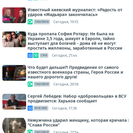
Известный киевский журналист: «Радость от
ударов «Мадьяра» закончилась»
Сегодня, 19:15
ПАБЛИКИ
Куда пропала София Ротару: Не была на
Украине 3,5 года, шикует в Европе, тайно
выступает для богачей - дома ей не могут
простить миллионы, заработанные в России
Сегодня, 21:44
СМИ
Что будет дальше?! Предвидение от самого
известного военкора страны, Героя России и
нашего дорогого друга!
Сегодня, 20:18
ПАБЛИКИ
Сергей Лебедев: Набор «добровольцев» в ВСУ
продвигается: Харьков сообщает
Сегодня, 17:36
МНЕНИЯ
Немужчина ударил женщину, которая кричала :
"Слава России"
Сегодня, 22:54
ПАБЛИКИ