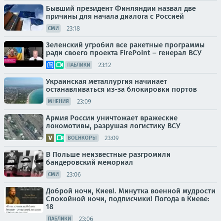
Бывший президент Финляндии назвал две
причины для начала диалога с Россией
23:18
СМИ
Зеленский угробил все ракетные программы
ради своего проекта FirePoint – генерал ВСУ
23:12
ПАБЛИКИ
Украинская металлургия начинает
останавливаться из-за блокировки портов
23:09
МНЕНИЯ
Армия России уничтожает вражеские
локомотивы, разрушая логистику ВСУ
23:09
ВОЕНКОРЫ
В Польше неизвестные разгромили
бандеровский мемориал
23:06
СМИ
Доброй ночи, Киев!. Минутка военной мудрости
Спокойной ночи, подписчики! Погода в Киеве:
18
23:06
ПАБЛИКИ