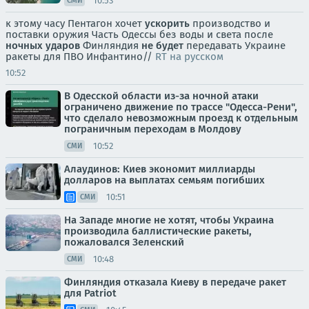
10:53
СМИ
к этому часу Пентагон хочет
ускорить
производство и
поставки оружия Часть Одессы без воды и света после
ночных ударов
Финляндия
не будет
передавать Украине
ракеты для ПВО Инфантино//
RT на русском
10:52
В Одесской области из-за ночной атаки
ограничено движение по трассе "Одесса-Рени",
что сделало невозможным проезд к отдельным
пограничным переходам в Молдову
10:52
СМИ
Алаудинов: Киев экономит миллиарды
долларов на выплатах семьям погибших
10:51
СМИ
На Западе многие не хотят, чтобы Украина
производила баллистические ракеты,
пожаловался Зеленский
10:48
СМИ
Финляндия отказала Киеву в передаче ракет
для Patriot