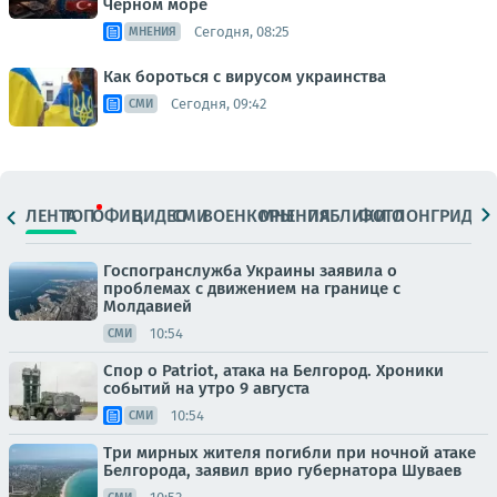
Чёрном море
Сегодня, 08:25
МНЕНИЯ
Как бороться с вирусом украинства
Сегодня, 09:42
СМИ
ЛЕНТА
ТОП
ОФИЦ.
ВИДЕО
СМИ
ВОЕНКОРЫ
МНЕНИЯ
ПАБЛИКИ
ФОТО
ЛОНГРИДЫ
Госпогранслужба Украины заявила о
проблемах с движением на границе с
Молдавией
10:54
СМИ
Спор о Patriot, атака на Белгород. Хроники
событий на утро 9 августа
10:54
СМИ
Три мирных жителя погибли при ночной атаке
Белгорода, заявил врио губернатора Шуваев