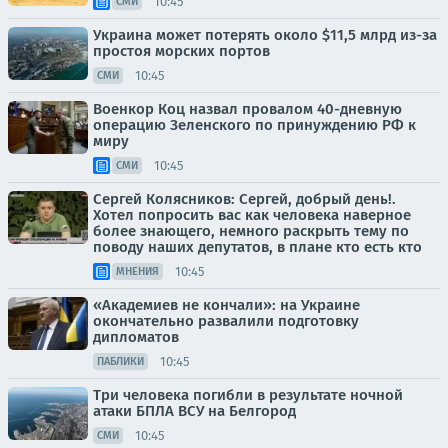
10:45
СМИ
Украина может потерять около $11,5 млрд из-за
простоя морских портов
10:45
СМИ
Военкор Коц назвал провалом 40-дневную
операцию Зеленского по принуждению РФ к
миру
10:45
СМИ
Сергей Колясников: Сергей, добрый день!.
Хотел попросить вас как человека наверное
более знающего, немного раскрыть тему по
поводу наших депутатов, в плане кто есть кто
10:45
МНЕНИЯ
«Академиев не кончали»: на Украине
окончательно развалили подготовку
дипломатов
10:45
ПАБЛИКИ
Три человека погибли в результате ночной
атаки БПЛА ВСУ на Белгород
10:45
СМИ