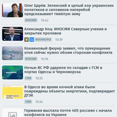
Олег Царёв: Зеленский и целый хор украинских
политиков и силовиков наперебой
предсказывают тяжёлую зиму
10:42
МНЕНИЯ
Александр Коц: ИНОСМИ Северные учения и
закрытие проливов
10:39
ВОЕНКОРЫ
Кокаиновый фюрер заявил, что прекращение
огня сейчас нужно обоим сторонам конфликта
10:36
МНЕНИЯ
Ночью ВС РФ ударили по складам с ГСМ в
портах Одессы и Черноморска
10:35
СМИ
В Одессе во время ночной атаки были
повреждены объекты энергетики, подтверждает
ДТЭК
10:34
СМИ
Германия выслала почти 400 россиян с начала
конфликта на Украине