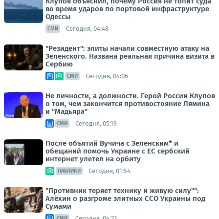
Клупов объяснил, почему Россия не топит суда
во время ударов по портовой инфраструктуре
Одессы
Сегодня, 04:48
СМИ
"Резидент": элиты начали совместную атаку на
Зеленского. Названа реальная причина визита в
Сербию
Сегодня, 04:06
СМИ
Не личности, а должности. Герой России Клупов
о том, чем закончится противостояние Лямина
и "Мадьяра"
Сегодня, 05:19
СМИ
После объятий Вучича с Зеленским* и
обещаний помочь Украине с ЕС сербский
интернет улетел на орбиту
Сегодня, 01:54
ПАБЛИКИ
"Противник теряет технику и живую силу"":
Алёхин о разгроме элитных ССО Украины под
Сумами
Сегодня, 04:33
СМИ