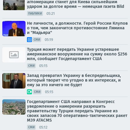
агломерации станет для Киева сильнейшим
ударом за долгое время — немецкая газета Bild
05:21
ПАБЛИКИ
Не личности, а должности. Герой России Клупов
о том, чем закончится противостояние Лямина
и "Мадьяра"
05:19
СМИ
Турция может передать Украине устаревшее
американское вооружение на сумму около $256
млн, сообщает Госдепартамент США
05:15
СМИ
Запад превратил Украину в беспредельщика,
который творит что угодно в их интересах, и
ему за это ничего не будет
05:15
СМИ
Госдепартамент США направил в Конгресс
уведомление о намерении разрешить
правительству Турции передать Украине из
своих запасов 70 оперативно-тактических ракет
M39 ATACMS
05:12
СМИ