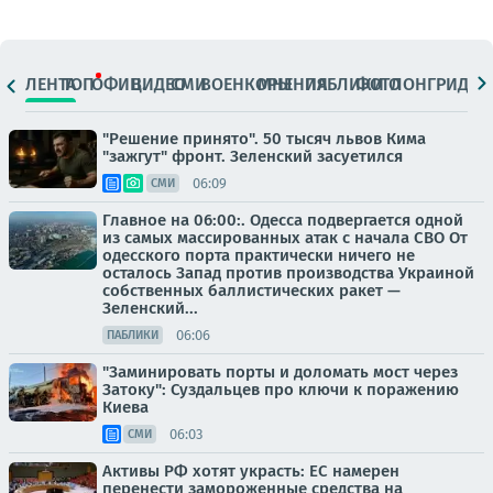
ЛЕНТА
ТОП
ОФИЦ.
ВИДЕО
СМИ
ВОЕНКОРЫ
МНЕНИЯ
ПАБЛИКИ
ФОТО
ЛОНГРИДЫ
"Решение принято". 50 тысяч львов Кима
"зажгут" фронт. Зеленский засуетился
06:09
СМИ
Главное на 06:00:. Одесса подвергается одной
из самых массированных атак с начала СВО От
одесского порта практически ничего не
осталось Запад против производства Украиной
собственных баллистических ракет —
Зеленский...
06:06
ПАБЛИКИ
"Заминировать порты и доломать мост через
Затоку": Суздальцев про ключи к поражению
Киева
06:03
СМИ
Активы РФ хотят украсть: ЕС намерен
перенести замороженные средства на