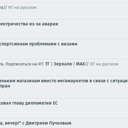
га//
RT на русском
лектричества из-за аварии
 спортсменам проблемами с визами
ТГ
Зеркало
MAX
а. Подписаться на RT:
|
|
//
RT на русском
леньким магазинам вместо мегамаркетов в связи с ситуац
пран
ковал главу дипломатии ЕС
а, вечер!" с Дмитрием Пучковым