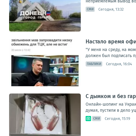
неприемлемым вывод вой
Сегодня, 13:32
СМИ
Настало время офи
"У меня на среду, на м
должен был подписать при
Сегодня, 16:04
ПАБЛИКИ
С дымком и без га
Онлайн-шопинг на Украи
думая, пустили в дело у
Сегодня, 15:19
СМИ