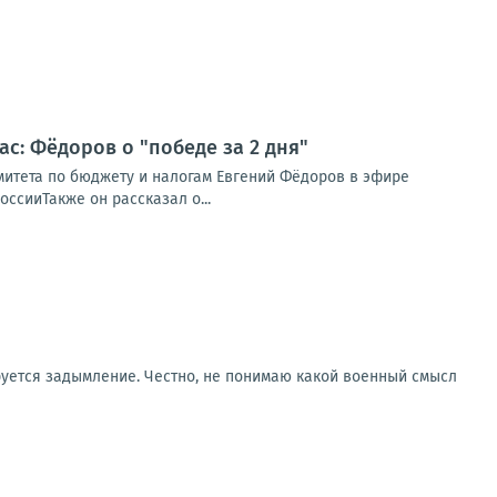
ас: Фёдоров о "победе за 2 дня"
омитета по бюджету и налогам Евгений Фёдоров в эфире
ссииТакже он рассказал о...
руется задымление. Честно, не понимаю какой военный смысл