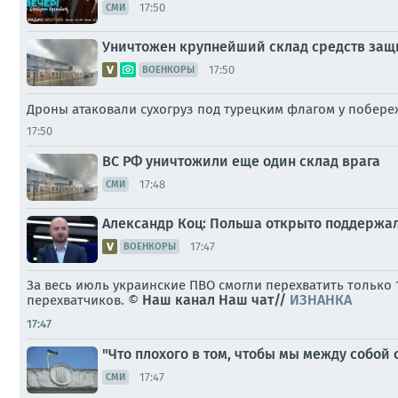
17:50
СМИ
Уничтожен крупнейший склад средств защи
17:50
ВОЕНКОРЫ
Дроны атаковали сухогруз под турецким флагом у побере
17:50
ВС РФ уничтожили еще один склад врага
17:48
СМИ
Александр Коц: Польша открыто поддержа
17:47
ВОЕНКОРЫ
За весь июль украинские ПВО смогли перехватить только
Наш канал
Наш чат//
ИЗНАНКА
перехватчиков. ©
17:47
"Что плохого в том, чтобы мы между собой
17:47
СМИ