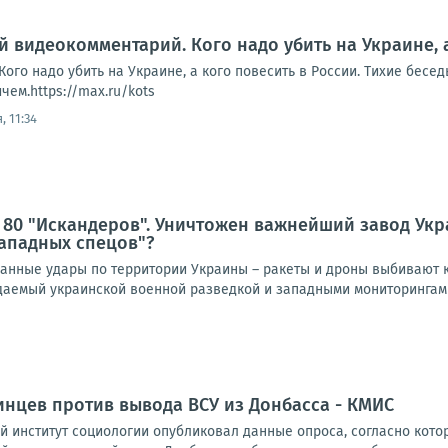
й видеокомментарий. Кого надо убить на Украине, 
ого надо убить на Украине, а кого повесить в России. Тихие бесе
ем.https://max.ru/kots
, 11:34
 80 "Искандеров". Уничтожен важнейший завод Ук
ападных спецов"?
нные удары по территории Украины – ракеты и дроны выбивают к
идаемый украинской военной разведкой и западными мониторингами
нцев против вывода ВСУ из Донбасса - КМИС
 институт социологии опубликовал данные опроса, согласно кото