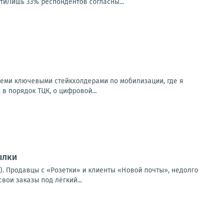
тиЛишь 33% респондентов согласны...
всеми ключевыми стейкхолдерами по мобилизации, где я
 в порядок ТЦК, о цифровой...
ылки
). Продавцы с «Розетки» и клиенты «Новой почты», недолго
вои заказы под лёгкий...