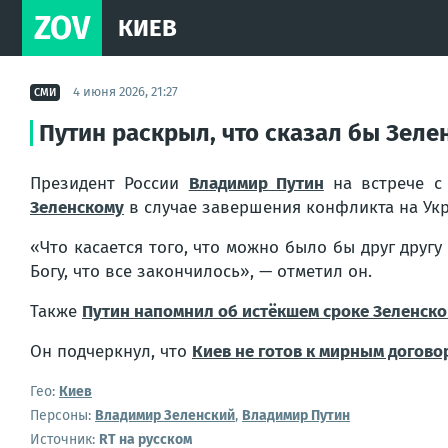
ZOV
КИЕВ
4 июня 2026, 21:27
СМИ
Путин раскрыл, что сказал бы Зеле
Президент России
Владимир Путин
на встрече с
Зеленскому
в случае завершения конфликта на Укр
«Что касается того, что можно было бы друг друг
Богу, что все закончилось», — отметил он.
Также
Путин напомнил об истёкшем сроке Зеленско
Он подчеркнул, что
Киев не готов к мирным догов
Гео:
Киев
Персоны:
Владимир Зеленский
,
Владимир Путин
Источник:
RT на русском