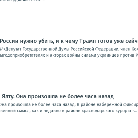
3
 России нужно убить, и к чему Трамп готов уже сейч
25%">Депутат Государственной Думы Российской Федерации, член К
ыгодоприобретателях и акторах войны силами украинцев против Ро
а Ялту. Она произошла не более часа назад
уОна произошла не более часа назад. В районе набережной фикси
венный смысл, как и недавно в районе краснодарского курорта -...