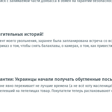
ск с занимаемой части Донбасса в обмен на гарантии безопаснос
гительных историй!
омент моего увольнения, заранее была запланирована встреча со 
каз о том, чтобы снять балаклавы, о камерах, о том, как привести
рантии: Украинцы начали получать обугленные пос
не явно переживает не лучшие времена (а не всё коту масленица!
целевший на пепелищах товар. Покупатели теперь распаковывают с