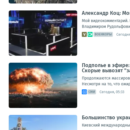
Александр Коц: Мо
Мой видеокомментарий. К
Владимиром Рудольфович
Сегодня
ВОЕНКОРЫ
Подполье в эфире:
Скорые вывозят "з
Продолжаются массирова
Несмотря на то, что ож
Сегодня, 05:33
СМИ
Большинство украи
Киевский международный