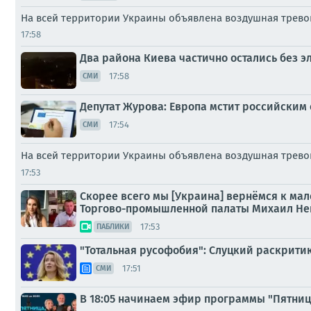
На всей территории Украины объявлена воздушная трево
17:58
Два района Киева частично остались без э
17:58
СМИ
Депутат Журова: Европа мстит российским
17:54
СМИ
На всей территории Украины объявлена воздушная тревог
17:53
Скорее всего мы [Украина] вернёмся к ма
Торгово-промышленной палаты Михаил Не
17:53
ПАБЛИКИ
"Тотальная русофобия": Слуцкий раскрити
17:51
СМИ
В 18:05 начинаем эфир программы "Пятниц