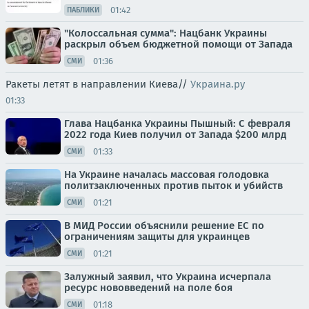
01:42
ПАБЛИКИ
"Колоссальная сумма": Нацбанк Украины
раскрыл объем бюджетной помощи от Запада
01:36
СМИ
Ракеты летят в направлении Киева//
Украина.ру
01:33
Глава Нацбанка Украины Пышный: С февраля
2022 года Киев получил от Запада $200 млрд
01:33
СМИ
На Украине началась массовая голодовка
политзаключенных против пыток и убийств
01:21
СМИ
В МИД России объяснили решение ЕС по
ограничениям защиты для украинцев
01:21
СМИ
Залужный заявил, что Украина исчерпала
ресурс нововведений на поле боя
01:18
СМИ