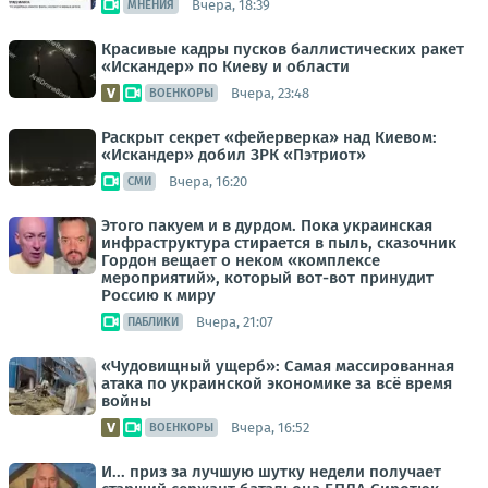
Вчера, 18:39
МНЕНИЯ
Красивые кадры пусков баллистических ракет
«Искандер» по Киеву и области
Вчера, 23:48
ВОЕНКОРЫ
Раскрыт секрет «фейерверка» над Киевом:
«Искандер» добил ЗРК «Пэтриот»
Вчера, 16:20
СМИ
Этого пакуем и в дурдом. Пока украинская
инфраструктура стирается в пыль, сказочник
Гордон вещает о неком «комплексе
мероприятий», который вот-вот принудит
Россию к миру
Вчера, 21:07
ПАБЛИКИ
«Чудовищный ущерб»: Самая массированная
атака по украинской экономике за всё время
войны
Вчера, 16:52
ВОЕНКОРЫ
И... приз за лучшую шутку недели получает