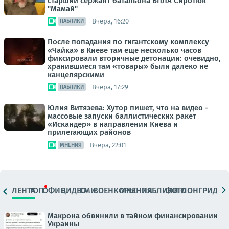
старший сержант батальона БПЛА Сиротюк
"Мамай"
Вчера, 16:20
ПАБЛИКИ
После попадания по гигантскому комплексу
«Чайка» в Киеве там еще несколько часов
фиксировали вторичные детонации: очевидно,
хранившиеся там «товары» были далеко не
канцелярскими
Вчера, 17:29
ПАБЛИКИ
Юлия Витязева: Хутор пишет, что на видео -
массовые запуски баллистических ракет
«Искандер» в направлении Киева и
прилегающих районов
Вчера, 22:01
МНЕНИЯ
ЛЕНТА
ТОП
ОФИЦ.
ВИДЕО
СМИ
ВОЕНКОРЫ
МНЕНИЯ
ПАБЛИКИ
ФОТО
ЛОНГРИДЫ
Макрона обвинили в тайном финансировании
Украины