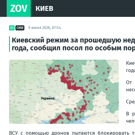
ZOV
КИЕВ
9 июня 2026, 07:54
СМИ
Киевский режим за прошедшую неде
года, сообщил посол по особым п
Кие
год
От
нес
Сре
В р
чел
ВСУ с помощью дронов пытаются блокировать т