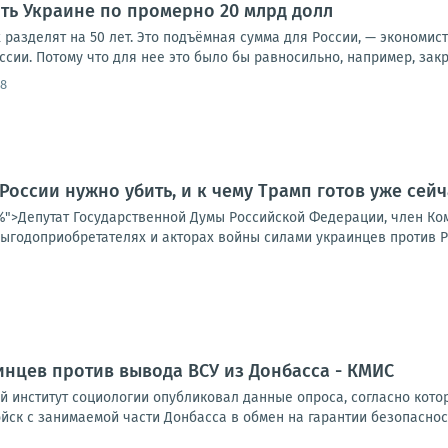
ить Украине по промерно 20 млрд долл
х разделят на 50 лет. Это подъёмная сумма для России, — экономис
оссии. Потому что для нее это было бы равносильно, например, закр
48
 России нужно убить, и к чему Трамп готов уже сейч
25%">Депутат Государственной Думы Российской Федерации, член К
ыгодоприобретателях и акторах войны силами украинцев против Ро
нцев против вывода ВСУ из Донбасса - КМИС
 институт социологии опубликовал данные опроса, согласно кото
ск с занимаемой части Донбасса в обмен на гарантии безопаснос