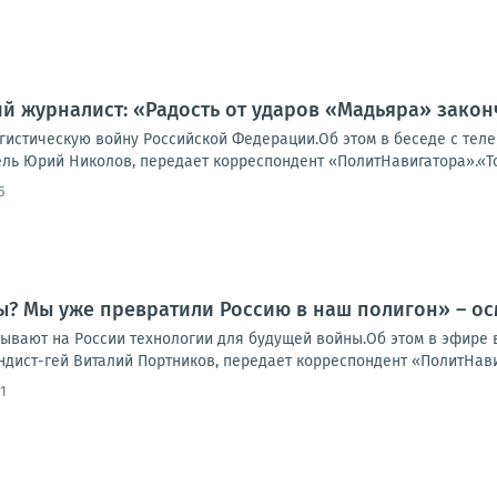
й журналист: «Радость от ударов «Мадьяра» закон
гистическую войну Российской Федерации.Об этом в беседе с тел
ь Юрий Николов, передает корреспондент «ПолитНавигатора».«Тота
5
ы? Мы уже превратили Россию в наш полигон» – о
тывают на России технологии для будущей войны.Об этом в эфире
дист-гей Виталий Портников, передает корреспондент «ПолитНавига
1