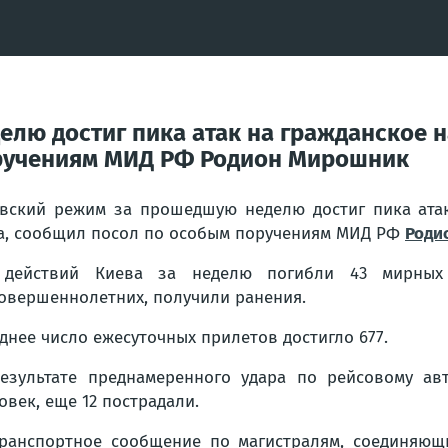
лю достиг пика атак на гражданское н
оручениям МИД РФ Родион Мирошник
вский режим за прошедшую неделю достиг пика атак
а, сообщил посол по особым поручениям МИД РФ
Роди
 действий Киева за неделю погибли 43 мирных
овершеннолетних, получили ранения.
днее число ежесуточных прилетов достигло 677.
езультате преднамеренного удара по рейсовому а
овек, еще 12 пострадали.
ранспортное сообщение по магистралям, соединяющи