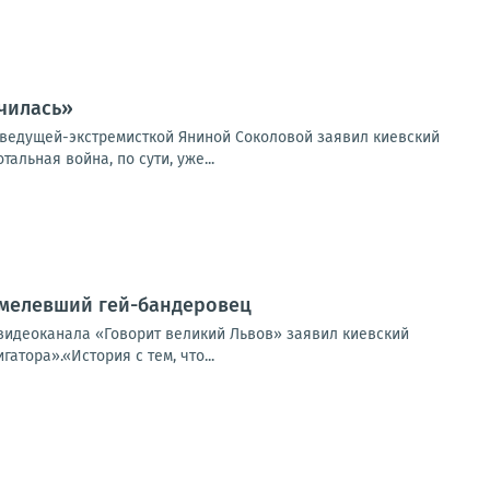
чилась»
еведущей-экстремисткой Яниной Соколовой заявил киевский
льная война, по сути, уже...
смелевший гей-бандеровец
 видеоканала «Говорит великий Львов» заявил киевский
тора».«История с тем, что...