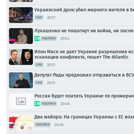
Украинский дрон убил мирного жителя в Б
20:57
СМИ
Лукашенко не пошатнут ни война, ни посл
20:54
ПАБЛИКИ
Илон Маск не дает Украине разрешения исп
эскалации конфликта, пишет The Atlantic
20:51
СМИ
Депутат Рады предложил отправиться в В
20:51
СМИ
Россия будет платить Украине по промерно
20:48
ПАБЛИКИ
Два майора: На границах Украины с ЕС во
20:48
ПАБЛИКИ