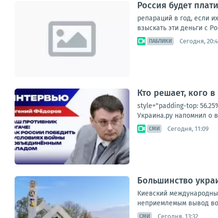
Россия будет плат
репараций в год, если и
взыскать эти деньги с Р
Сегодня, 20:
ПАБЛИКИ
Кто решает, кого в
style="padding-top: 56.
Украина.ру напомнил о в
Сегодня, 11:09
СМИ
Большинство украи
Киевский международный
неприемлемым вывод вой
Сегодня, 13:32
СМИ