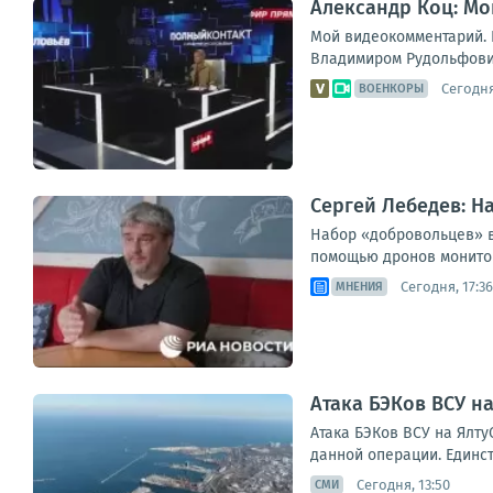
Александр Коц: Мо
Мой видеокомментарий. К
Владимиром Рудольфович
Сегодня
ВОЕНКОРЫ
Сергей Лебедев: Н
Набор «добровольцев» в
помощью дронов мониторя
Сегодня, 17:36
МНЕНИЯ
Атака БЭКов ВСУ н
Атака БЭКов ВСУ на Ялт
данной операции. Единст
Сегодня, 13:50
СМИ