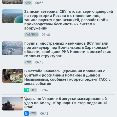
06:57
СМИ
Записки ветерана: СБУ готовит серию диверсий
на территории России в отношении лиц,
занимающихся организацией, разработкой и
производством беспилотных систем и
вооружений
06:48
ПАБЛИКИ
Группы иностранных наемников ВСУ попали
под авиаудар под Волчанском в Харьковской
области, сообщили РИА Новости в российских
силовых структурах
06:48
СМИ
В Паттайе началась церемония прощания с
убитыми россиянами Романом и Дианой
Назимовыми, сообщает корреспондент ТАСС с
места события
06:42
СМИ
Удары по Украине 6 августа: массированный
удар по Киеву, «Торнадо-С» стер подземный
штаб
06:42
СМИ