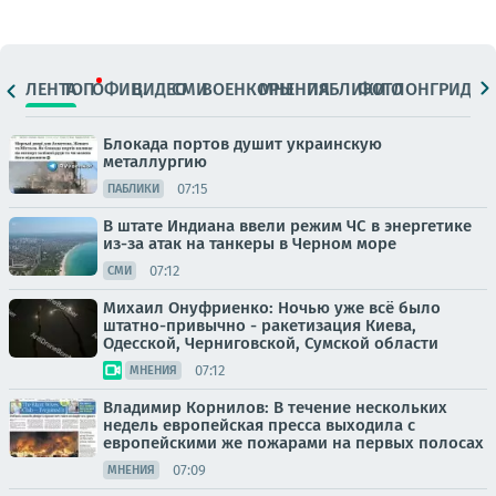
ЛЕНТА
ТОП
ОФИЦ.
ВИДЕО
СМИ
ВОЕНКОРЫ
МНЕНИЯ
ПАБЛИКИ
ФОТО
ЛОНГРИДЫ
Блокада портов душит украинскую
металлургию
07:15
ПАБЛИКИ
В штате Индиана ввели режим ЧС в энергетике
из-за атак на танкеры в Черном море
07:12
СМИ
Михаил Онуфриенко: Ночью уже всё было
штатно-привычно - ракетизация Киева,
Одесской, Черниговской, Сумской области
07:12
МНЕНИЯ
Владимир Корнилов: В течение нескольких
недель европейская пресса выходила с
европейскими же пожарами на первых полосах
07:09
МНЕНИЯ