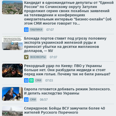
Кандидат в одномандатные депутаты от "Единой
России" по Сочинскому округу Затулин
продолжил серию своих похабных заявлений
на телевидении и конференциях
омерзительным интервью "Бизнес-онлайн" (об
этом СМИ многое говорит то...
07:07
ПАБЛИКИ
Блокада портов ставит под угрозу половину
экспорта украинской железной руды и
приносит убытки на десятки миллионов
долларов, — NV
07:07
ВОЕНКОРЫ
Рекордный удар по Киеву: ПВО у Украины
больше нет. Они разбудили медведя и стоят
перед ним голые. Почему так не били раньше?
07:03
СМИ
Европа готовится добивать режим Зеленского.
И делить наследство Украины
06:57
СМИ
Спиридонов: Бойцы ВСУ замучили более 40
жителей Русского Поречного