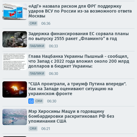
«АдГ» назвала риском для ФРГ поддержку
ударов ВСУ по России из-за возможного ответа
Москвы
06:36
СМИ
Задержка финансирования ЕС сорвала планы
по выпуску 2555 ракет „Фламинго“ в год
06:33
ПАБЛИКИ
Глава Нацбанка Украины Пышный - сообщил,
что Запад с 2022 года вложил около 200 млрд
долларов в бюджет Украины:
06:30
ПАБЛИКИ
"США проиграли, а триумф Путина впереди".
Как на Западе оценивают ситуацию на
украинском фронте
06:30
СМИ
Мэр Хиросимы Мацуи в годовщину
бомбардировки раскритиковал РФ без
упоминания США
06:21
СМИ