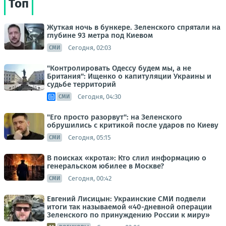
Топ
Жуткая ночь в бункере. Зеленского спрятали на
глубине 93 метра под Киевом
Сегодня, 02:03
СМИ
"Контролировать Одессу будем мы, а не
Британия": Ищенко о капитуляции Украины и
судьбе территорий
Сегодня, 04:30
СМИ
"Его просто разорвут": на Зеленского
обрушились с критикой после ударов по Киеву
Сегодня, 05:15
СМИ
В поисках «крота»: Кто слил информацию о
генеральском юбилее в Москве?
Сегодня, 00:42
СМИ
Евгений Лисицын: Украинские СМИ подвели
итоги так называемой «40-дневной операции
Зеленского по принуждению России к миру»