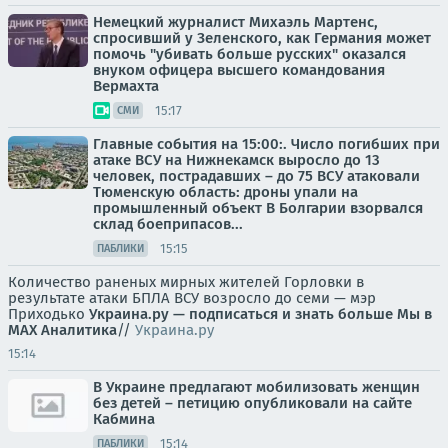
Немецкий журналист Михаэль Мартенс,
спросивший у Зеленского, как Германия может
помочь "убивать больше русских" оказался
внуком офицера высшего командования
Вермахта
15:17
СМИ
Главные события на 15:00:. Число погибших при
атаке ВСУ на Нижнекамск выросло до 13
человек, пострадавших – до 75 ВСУ атаковали
Тюменскую область: дроны упали на
промышленный объект В Болгарии взорвался
склад боеприпасов...
15:15
ПАБЛИКИ
Количество раненых мирных жителей Горловки в
результате атаки БПЛА ВСУ возросло до семи — мэр
Приходько
Украина.ру — подписаться и знать больше
Мы в
MAX
Аналитика
//
Украина.ру
15:14
В Украине предлагают мобилизовать женщин
без детей – петицию опубликовали на сайте
Кабмина
15:14
ПАБЛИКИ