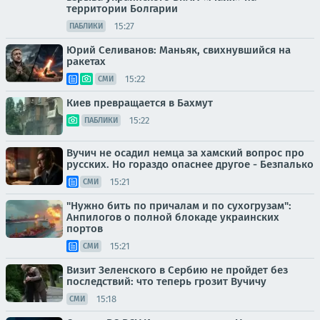
территории Болгарии
15:27
ПАБЛИКИ
Юрий Селиванов: Маньяк, свихнувшийся на
ракетах
15:22
СМИ
Киев превращается в Бахмут
15:22
ПАБЛИКИ
Вучич не осадил немца за хамский вопрос про
русских. Но гораздо опаснее другое - Безпалько
15:21
СМИ
"Нужно бить по причалам и по сухогрузам":
Анпилогов о полной блокаде украинских
портов
15:21
СМИ
Визит Зеленского в Сербию не пройдет без
последствий: что теперь грозит Вучичу
15:18
СМИ