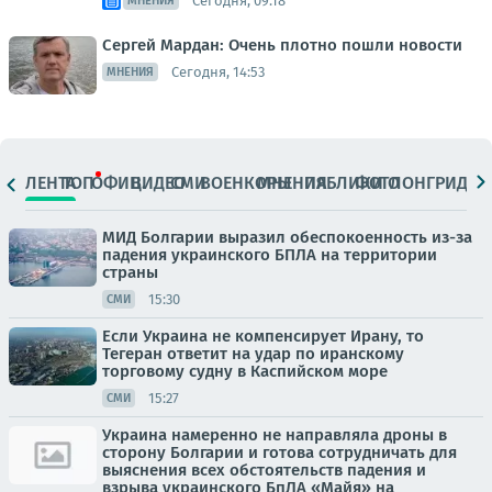
Сегодня, 09:18
МНЕНИЯ
Сергей Мардан: Очень плотно пошли новости
Сегодня, 14:53
МНЕНИЯ
ЛЕНТА
ТОП
ОФИЦ.
ВИДЕО
СМИ
ВОЕНКОРЫ
МНЕНИЯ
ПАБЛИКИ
ФОТО
ЛОНГРИДЫ
МИД Болгарии выразил обеспокоенность из-за
падения украинского БПЛА на территории
страны
15:30
СМИ
Если Украина не компенсирует Ирану, то
Тегеран ответит на удар по иранскому
торговому судну в Каспийском море
15:27
СМИ
Украина намеренно не направляла дроны в
сторону Болгарии и готова сотрудничать для
выяснения всех обстоятельств падения и
взрыва украинского БпЛА «Майя» на