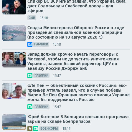
Спикер ВС ВСУ Игнат заявил, что Украина сама
дает Соловьеву и Скабеевой поводы для
эфиров
15:18
СМИ
Сводка Министерства Обороны России о ходе
проведения специальной военной операции
(по состоянию на 10 августа 2026 г.)
15:18
ПАБЛИКИ
Запад должен срочно начать переговоры с
Москвой, чтобы не допустить уничтожения
Украины, заявил бывший директор ЦРУ по
анализу России Джордж Биб
15:17
ПАБЛИКИ
«Ле Пен — объективный союзник России»: экс-
премьер Атталь заявил, что в случае победы
Марин Ле Пен Франция вместо помощи Украине
могла бы поддерживать Россию
15:17
ПАБЛИКИ
Юрий Котенок: В Болгарии внезапно прогремел
взрыв на складе боеприпасов
15:17
ВОЕНКОРЫ