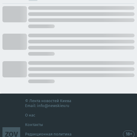
© Лента новостей Киева
Email:
info@newskiev.ru
О нас
Контакты
ZOV
18+
Редакционная политика