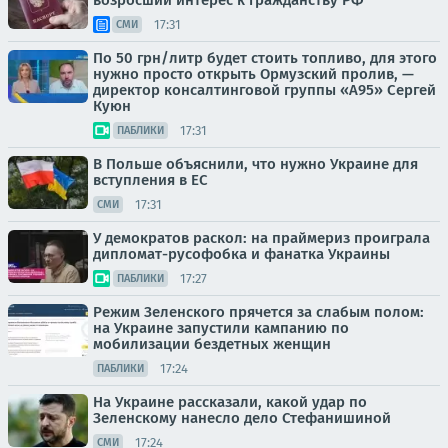
возросший интерес к гражданству РФ
17:31
СМИ
По 50 грн/литр будет стоить топливо, для этого
нужно просто открыть Ормузский пролив, —
директор консалтинговой группы «А95» Сергей
Куюн
17:31
ПАБЛИКИ
В Польше объяснили, что нужно Украине для
вступления в ЕС
17:31
СМИ
У демократов раскол: на праймериз проиграла
дипломат-русофобка и фанатка Украины
17:27
ПАБЛИКИ
Режим Зеленского прячется за слабым полом:
на Украине запустили кампанию по
мобилизации бездетных женщин
17:24
ПАБЛИКИ
На Украине рассказали, какой удар по
Зеленскому нанесло дело Стефанишиной
17:24
СМИ