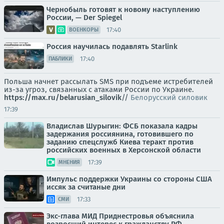
Чернобыль готовят к новому наступлению
России, — Der Spiegel
17:40
ВОЕНКОРЫ
Россия научилась подавлять Starlink
17:40
ПАБЛИКИ
Польша начнет рассылать SMS при подъеме истребителей
из-за угроз, связанных с атаками России по Украине.
https://max.ru/belarusian_silovik
//
Белорусский силовик
17:39
Владислав Шурыгин: ФСБ показала кадры
задержания россиянина, готовившего по
заданию спецслужб Киева теракт против
российских военных в Херсонской области
17:39
МНЕНИЯ
Импульс поддержки Украины со стороны США
иссяк за считаные дни
17:33
СМИ
Экс-глава МИД Приднестровья объяснила