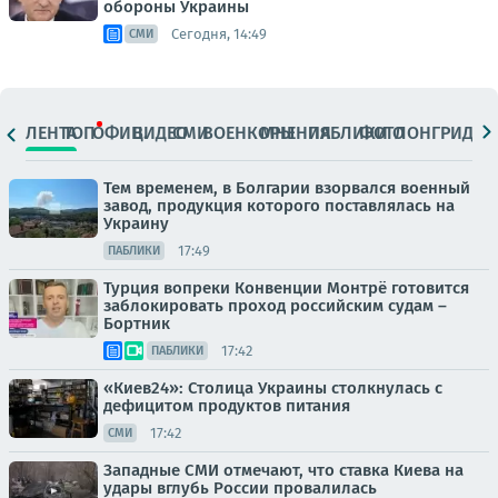
обороны Украины
Сегодня, 14:49
СМИ
ЛЕНТА
ТОП
ОФИЦ.
ВИДЕО
СМИ
ВОЕНКОРЫ
МНЕНИЯ
ПАБЛИКИ
ФОТО
ЛОНГРИДЫ
Тем временем, в Болгарии взорвался военный
завод, продукция которого поставлялась на
Украину
17:49
ПАБЛИКИ
Турция вопреки Конвенции Монтрё готовится
заблокировать проход российским судам –
Бортник
17:42
ПАБЛИКИ
«Киев24»: Столица Украины столкнулась с
дефицитом продуктов питания
17:42
СМИ
Западные СМИ отмечают, что ставка Киева на
удары вглубь России провалилась