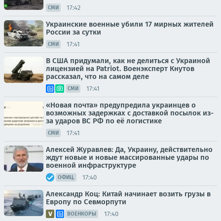
17:42
СМИ
Украинские военные убили 17 мирных жителей
России за сутки
17:41
СМИ
В США придумали, как не делиться с Украиной
лицензией на Patriot. Военэксперт Кнутов
рассказал, что на самом деле
17:41
СМИ
«Новая почта» предупредила украинцев о
возможных задержках с доставкой посылок из-
за ударов ВС РФ по её логистике
17:41
СМИ
Алексей Журавлев: Да, Украину, действительно
ждут новые и новые массированные удары по
военной инфраструктуре
17:40
ОФИЦ.
Александр Коц: Китай начинает возить грузы в
Европу по Севморпути
17:40
ВОЕНКОРЫ