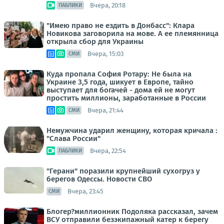
Вчера, 20:18
ПАБЛИКИ
"Имею право не ездить в Донбасс": Клара
Новикова заговорила на мове. А ее племянница
открыла сбор для Украины
Вчера, 15:03
СМИ
Куда пропала София Ротару: Не была на
Украине 3,5 года, шикует в Европе, тайно
выступает для богачей - дома ей не могут
простить миллионы, заработанные в России
Вчера, 21:44
СМИ
Немужчина ударил женщину, которая кричала :
"Слава России"
Вчера, 22:54
ПАБЛИКИ
"Герани" поразили крупнейший сухогруз у
берегов Одессы. Новости СВО
Вчера, 23:45
СМИ
Блогер?миллионник Подоляка рассказал, зачем
ВСУ отправили безэкипажный катер к берегу