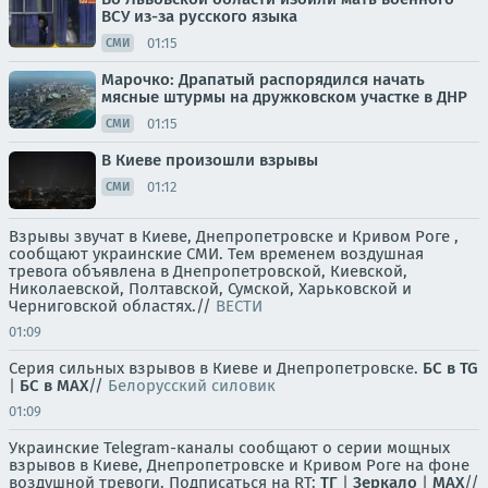
ВСУ из-за русского языка
01:15
СМИ
Марочко: Драпатый распорядился начать
мясные штурмы на дружковском участке в ДНР
01:15
СМИ
В Киеве произошли взрывы
01:12
СМИ
Взрывы звучат в Киеве, Днепропетровске и Кривом Роге ,
сообщают украинские СМИ. Тем временем воздушная
тревога объявлена в Днепропетровской, Киевской,
Николаевской, Полтавской, Сумской, Харьковской и
Черниговской областях.//
ВЕСТИ
01:09
Серия сильных взрывов в Киеве и Днепропетровске.
БС в TG
|
БС в МАХ
//
Белорусский силовик
01:09
Украинские Telegram-каналы сообщают о серии мощных
взрывов в Киеве, Днепропетровске и Кривом Роге на фоне
воздушной тревоги. Подписаться на RT:
ТГ
|
Зеркало
|
MAX
//