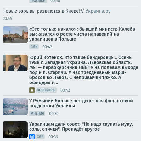
00:48
ПАБЛИКИ
Новые взрывы раздаются в Киеве!//
Украина.ру
00:45
«Это только начало»: бывший министр Кулеба
высказался о росте числа нападений на
украинцев в Польше
00:42
СМИ
Юрий Котенок: Кто такие бандеровцы.. Осень
1988 г. Западная Украина. Львовская область.
Мы — первокурсники ЛВВПУ на полевом выходе
под н.п. Старичи. У нас трехдневный марш-
бросок во Львов. С непривычки тяжко. А
офицеры и...
00:42
ВОЕНКОРЫ
У Румынии больше нет денег для финансовой
поддержки Украины
00:39
МНЕНИЯ
Украинцам дали совет: "Не надо скупать муку,
соль, спички". Пропадёт другое
00:36
СМИ