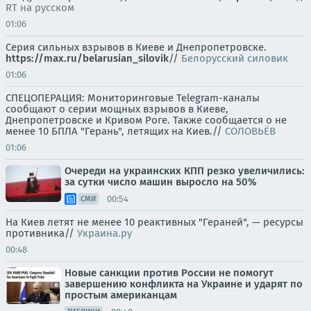
RT на русском
01:06
Серия сильных взрывов в Киеве и Днепропетровске.
https://max.ru/belarusian_silovik
//
Белорусский силовик
01:06
СПЕЦОПЕРАЦИЯ: Мониторинговые Telegram-каналы
сообщают о серии мощных взрывов в Киеве,
Днепропетровске и Кривом Роге. Также сообщается о не
менее 10 БПЛА "Герань", летящих на Киев.//
СОЛОВЬЁВ
01:06
Очереди на украинских КПП резко увеличились:
за сутки число машин выросло на 50%
00:54
СМИ
На Киев летят не менее 10 реактивных "Гераней", — ресурсы
противника//
Украина.ру
00:48
Новые санкции против России не помогут
завершению конфликта на Украине и ударят по
простым американцам