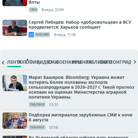
Ялты
Вчера, 22:09
СМИ
Сергей Лебедев: Набор «добровольцев» в ВСУ
продвигается: Харьков сообщает
Вчера, 17:36
МНЕНИЯ
ЛЕНТА
ТОП
ОФИЦ.
ВИДЕО
СМИ
ВОЕНКОРЫ
МНЕНИЯ
ПАБЛИКИ
ФОТО
ЛОНГРИДЫ
Марат Баширов: Bloomberg: Украина может
потерять более половины экспорта
сельхозпродукции в 2026–2027 г. Такой прогноз
основан на оценках Министерства аграрной
политики Украины.
01:33
ПАБЛИКИ
Подборка материалов зарубежных СМИ к ночи
8 августа
01:18
ПАБЛИКИ
Во Львовской области избили мать военного