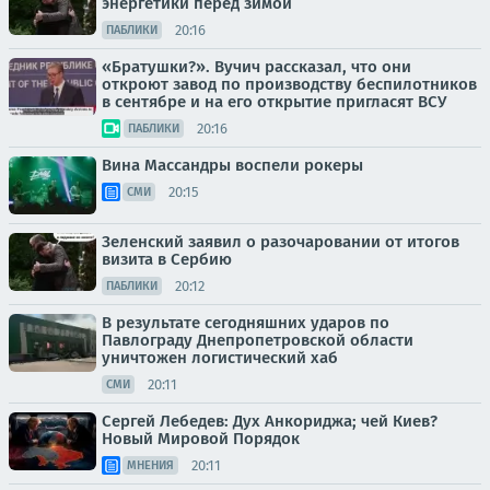
энергетики перед зимой
20:16
ПАБЛИКИ
«Братушки?». Вучич рассказал, что они
откроют завод по производству беспилотников
в сентябре и на его открытие пригласят ВСУ
20:16
ПАБЛИКИ
Вина Массандры воспели рокеры
20:15
СМИ
Зеленский заявил о разочаровании от итогов
визита в Сербию
20:12
ПАБЛИКИ
В результате сегодняшних ударов по
Павлограду Днепропетровской области
уничтожен логистический хаб
20:11
СМИ
Сергей Лебедев: Дух Анкориджа; чей Киев?
Новый Мировой Порядок
20:11
МНЕНИЯ