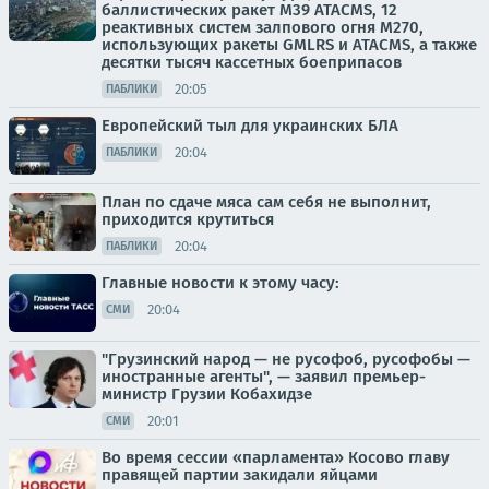
баллистических ракет M39 ATACMS, 12
реактивных систем залпового огня M270,
использующих ракеты GMLRS и ATACMS, а также
десятки тысяч кассетных боеприпасов
20:05
ПАБЛИКИ
Европейский тыл для украинских БЛА
20:04
ПАБЛИКИ
План по сдаче мяса сам себя не выполнит,
приходится крутиться
20:04
ПАБЛИКИ
Главные новости к этому часу:
20:04
СМИ
"Грузинский народ — не русофоб, русофобы —
иностранные агенты", — заявил премьер-
министр Грузии Кобахидзе
20:01
СМИ
Во время сессии «парламента» Косово главу
правящей партии закидали яйцами