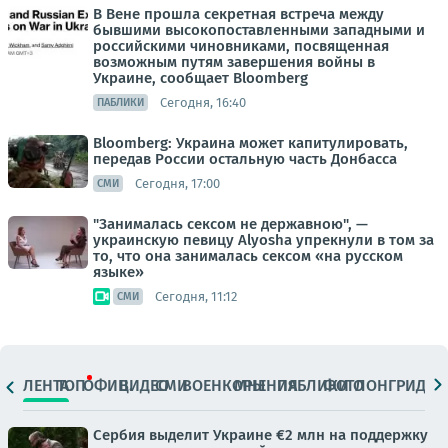
В Вене прошла секретная встреча между
бывшими высокопоставленными западными и
российскими чиновниками, посвященная
возможным путям завершения войны в
Украине, сообщает Bloomberg
Сегодня, 16:40
ПАБЛИКИ
Bloomberg: Украина может капитулировать,
передав России остальную часть Донбасса
Сегодня, 17:00
СМИ
"Занималась сексом не державною", —
украинскую певицу Alyosha упрекнули в том за
то, что она занималась сексом «на русском
языке»
Сегодня, 11:12
СМИ
ЛЕНТА
ТОП
ОФИЦ.
ВИДЕО
СМИ
ВОЕНКОРЫ
МНЕНИЯ
ПАБЛИКИ
ФОТО
ЛОНГРИДЫ
Сербия выделит Украине €2 млн на поддержку