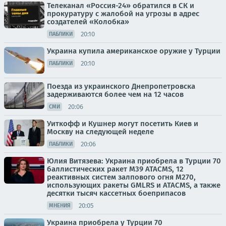
Телеканал «Россия-24» обратился в СК и
прокуратуру с жалобой на угрозы в адрес
создателей «Колобка»
20:10
ПАБЛИКИ
Украина купила американское оружие у Турции
20:10
ПАБЛИКИ
Поезда из украинского Днепропетровска
задерживаются более чем на 12 часов
20:06
СМИ
Уиткофф и Кушнер могут посетить Киев и
Москву на следующей неделе
20:06
ПАБЛИКИ
Юлия Витязева: Украина приобрела в Турции 70
баллистических ракет M39 ATACMS, 12
реактивных систем залпового огня M270,
использующих ракеты GMLRS и ATACMS, а также
десятки тысяч кассетных боеприпасов
20:05
МНЕНИЯ
Украина приобрела у Турции 70