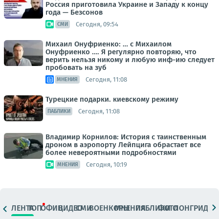
Россия приготовила Украине и Западу к концу
года — Безсонов
Сегодня, 09:54
СМИ
Михаил Онуфриенко: … с Михаилом
Онуфриенко …. Я регулярно повторяю, что
верить нельзя никому и любую инф-ию следует
пробовать на зуб
Сегодня, 11:08
МНЕНИЯ
Турецкие подарки. киевскому режиму
Сегодня, 11:08
ПАБЛИКИ
Владимир Корнилов: История с таинственным
дроном в аэропорту Лейпцига обрастает все
более невероятными подробностями
Сегодня, 10:19
МНЕНИЯ
ЛЕНТА
ТОП
ОФИЦ.
ВИДЕО
СМИ
ВОЕНКОРЫ
МНЕНИЯ
ПАБЛИКИ
ФОТО
ЛОНГРИДЫ