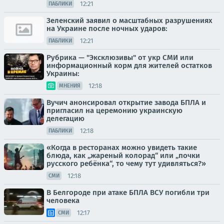
12:21
ПАБЛИКИ
Зеленский заявил о масштабных разрушениях
на Украине после ночных ударов:
12:21
ПАБЛИКИ
Рубрика — "Эксклюзивы" от укр СМИ или
информационный корм для жителей остатков
Украины:
12:18
МНЕНИЯ
Вучич анонсировал открытие завода БПЛА и
пригласил на церемонию украинскую
делегацию
12:18
ПАБЛИКИ
«Когда в ресторанах можно увидеть такие
блюда, как „жареный колорад“ или „почки
русского ребёнка“, то чему тут удивляться?»
12:18
СМИ
В Белгороде при атаке БПЛА ВСУ погибли три
человека
12:17
СМИ