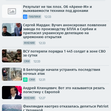
Результат не так плох. Об «Арене-М» и
выживаемости техники под дронами
12:33
ПАБЛИКИ
Сергей Мардан: Вучич анонсировал появление
завода по производству БПЛА в Сербии и
пригласил украинскую делегацию на
церемонию открытия
12:33
МНЕНИЯ
ВСУ потеряли порядка 1 445 солдат в зоне СВО
за сутки
12:33
СМИ
В Белгороде начали устранять последствия
ночных атак
12:31
СМИ
Андрей Клинцевич: Вот это называется резать
логистику с Европой
12:27
МНЕНИЯ
Финляндия наотрез отказалась делиться Patriot
с Украиной