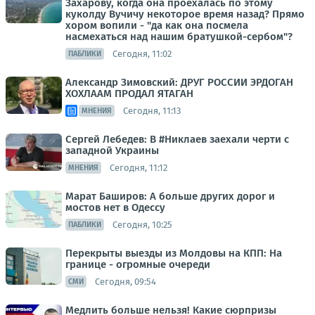
Захарову, когда она проехалась по этому
куколду Вучичу некоторое время назад? Прямо
хором вопили - "да как она посмела
насмехаться над нашим братушкой-сербом"?
Сегодня, 11:02
ПАБЛИКИ
Александр Зимовский: ДРУГ РОССИИ ЭРДОГАН
ХОХЛААМ ПРОДАЛ ЯТАГАН
Сегодня, 11:13
МНЕНИЯ
Сергей Лебедев: В #Никлаев заехали черти с
западной Украины
Сегодня, 11:12
МНЕНИЯ
Марат Баширов: А больше других дорог и
мостов нет в Одессу
Сегодня, 10:25
ПАБЛИКИ
Перекрыты выезды из Молдовы на КПП: На
границе - огромные очереди
Сегодня, 09:54
СМИ
Медлить больше нельзя! Какие сюрпризы