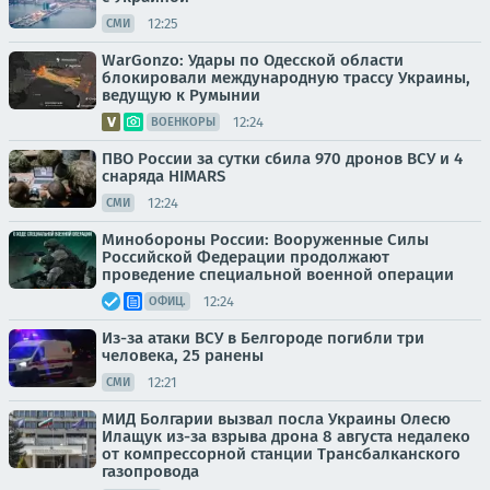
12:25
СМИ
WarGonzo: Удары по Одесской области
блокировали международную трассу Украины,
ведущую к Румынии
12:24
ВОЕНКОРЫ
ПВО России за сутки сбила 970 дронов ВСУ и 4
снаряда HIMARS
12:24
СМИ
Минобороны России: Вооруженные Силы
Российской Федерации продолжают
проведение специальной военной операции
12:24
ОФИЦ.
Из-за атаки ВСУ в Белгороде погибли три
человека, 25 ранены
12:21
СМИ
МИД Болгарии вызвал посла Украины Олесю
Илащук из-за взрыва дрона 8 августа недалеко
от компрессорной станции Трансбалканского
газопровода