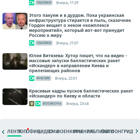
Вчера, 17:29
ПАБЛИКИ
Этого пакуем и в дурдом. Пока украинская
инфраструктура стирается в пыль, сказочник
Гордон вещает о неком «комплексе
мероприятий», который вот-вот принудит
Россию к миру
Вчера, 21:07
ПАБЛИКИ
Юлия Витязева: Хутор пишет, что на видео -
массовые запуски баллистических ракет
«Искандер» в направлении Киева и
прилегающих районов
Вчера, 22:01
МНЕНИЯ
Красивые кадры пусков баллистических ракет
«Искандер» по Киеву и области
Вчера, 23:48
ВОЕНКОРЫ
ЛЕНТА
ТОП
ОФИЦ.
ВИДЕО
СМИ
ВОЕНКОРЫ
МНЕНИЯ
ПАБЛИКИ
ФОТО
ЛОНГРИДЫ