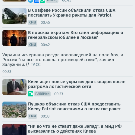
00:45
ОФИЦ.
В Совфеде России объяснили отказ США
поставлять Украине ракеты для Patriot
00:45
СМИ
В поисках «крота»: Кто слил информацию о
генеральском юбилее в Москве?
00:42
СМИ
Украина исчерпала ресурс нововведений на поле боя, а
Россия "на все это нашла противодействие", заявил
Залужный.//
ТАСС
00:33
Киев ищет новые укрытия для складов после
разгрома логистической сети
00:33
ПАБЛИКИ
Пушков объяснил отказ США предоставить
Киеву Patriot опасениями о нехватке ракет
00:33
СМИ
"Ни во что не ставит даже Запад": в МИД РФ
высказались о действиях Киева