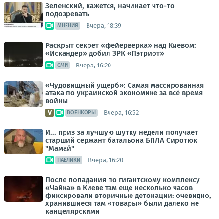
Зеленский, кажется, начинает что-то
подозревать
Вчера, 18:39
МНЕНИЯ
Раскрыт секрет «фейерверка» над Киевом:
«Искандер» добил ЗРК «Пэтриот»
Вчера, 16:20
СМИ
«Чудовищный ущерб»: Самая массированная
атака по украинской экономике за всё время
войны
Вчера, 16:52
ВОЕНКОРЫ
И... приз за лучшую шутку недели получает
старший сержант батальона БПЛА Сиротюк
"Мамай"
Вчера, 16:20
ПАБЛИКИ
После попадания по гигантскому комплексу
«Чайка» в Киеве там еще несколько часов
фиксировали вторичные детонации: очевидно,
хранившиеся там «товары» были далеко не
канцелярскими