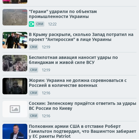
"Герани" ударили по объектам
промышленности Украины
12:22
СМИ
В Крыму раскрыли, сколько Запад потратил на
проект "Антироссия" в лице Украины
12:19
СМИ
Беспилотная авиация наносит удары по
блиндажам и живой силе ВСУ
12:19
СМИ
Жорин: Украина не должна соревноваться с
Россией в количестве военных
12:16
СМИ
Соскин: Зеленскому придётся ответить за удары
ВС России по Киеву
12:16
СМИ
Полковник армии США в отставке Роберт
Гамильтон подтвердил, что Вашингтон забирает
у ЕС ракеты Patriot