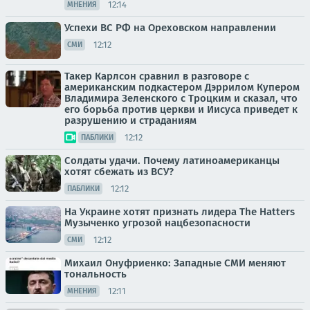
12:14
МНЕНИЯ
Успехи ВС РФ на Ореховском направлении
12:12
СМИ
Такер Карлсон сравнил в разговоре с
американским подкастером Дэррилом Купером
Владимира Зеленского с Троцким и сказал, что
его борьба против церкви и Иисуса приведет к
разрушению и страданиям
12:12
ПАБЛИКИ
Солдаты удачи. Почему латиноамериканцы
хотят сбежать из ВСУ?
12:12
ПАБЛИКИ
На Украине хотят признать лидера The Hatters
Музыченко угрозой нацбезопасности
12:12
СМИ
Михаил Онуфриенко: Западные СМИ меняют
тональность
12:11
МНЕНИЯ