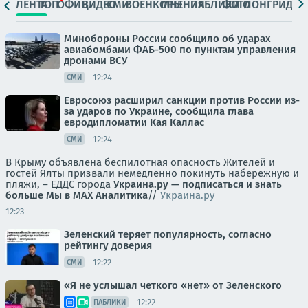
ЛЕНТА
ТОП
ОФИЦ.
ВИДЕО
СМИ
ВОЕНКОРЫ
МНЕНИЯ
ПАБЛИКИ
ФОТО
ЛОНГРИДЫ
Минобороны России сообщило об ударах
авиабомбами ФАБ-500 по пунктам управления
дронами ВСУ
12:24
СМИ
Евросоюз расширил санкции против России из-
за ударов по Украине, сообщила глава
евродипломатии Кая Каллас
12:24
СМИ
В Крыму объявлена беспилотная опасность Жителей и
гостей Ялты призвали немедленно покинуть набережную и
пляжи, – ЕДДС города
Украина.ру — подписаться и знать
больше
Мы в MAX
Аналитика
//
Украина.ру
12:23
Зеленский теряет популярность, согласно
рейтингу доверия
12:22
СМИ
«Я не услышал четкого «нет» от Зеленского
12:22
ПАБЛИКИ