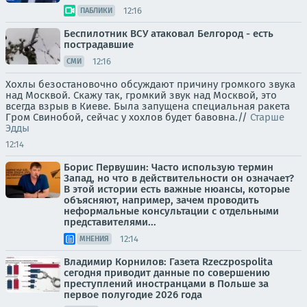
12:16
ПАБЛИКИ
Беспилотник ВСУ атаковал Белгород - есть
пострадавшие
12:16
СМИ
Хохлы безостановочно обсуждают причину громкого звука
над Москвой. Скажу так, громкий звук над Москвой, это
всегда взрыв в Киеве. Была запущена специальная ракета
Гром Свинобой, сейчас у хохлов будет бавовна.//
Старше
Эдды
12:14
Борис Первушин: Часто использую термин
Запад, но что в действительности он означает?
В этой истории есть важные нюансы, которые
объясняют, например, зачем проводить
неформальные консультации с отдельными
представителями...
12:14
МНЕНИЯ
Владимир Корнилов: Газета Rzeczpospolita
сегодня приводит данные по совершению
преступлений иностранцами в Польше за
первое полугодие 2026 года