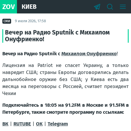
ZOV
КИЕВ
9 июля 2026, 17:58
СМИ
Вечер на Радио Sputnik с Михаилом
Онуфриенко!
Вечер на Радио Sputnik с
Михаилом Онуфриенко
!
Лицензия на Patriot не спасет Украину, а только
навредит США; страны Европы договорились делать
дальнобойное оружие без США; у Киева есть два
месяца на переговоры с Россией, считает президент
Чехии
Подключайтесь в 18:05 на 91.2FM в Москве и 91.5FM в
Петербурге, также смотрите программу по ссылкам:
ВК
|
RUTUBE
|
ОК
|
Telegram