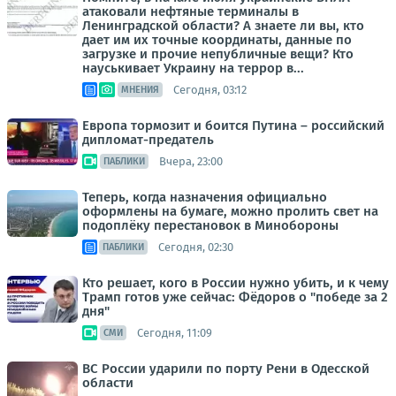
атаковали нефтяные терминалы в
Ленинградской области? А знаете ли вы, кто
дает им их точные координаты, данные по
загрузке и прочие непубличные вещи? Кто
науськивает Украину на террор в...
Сегодня, 03:12
МНЕНИЯ
Европа тормозит и боится Путина – российский
дипломат-предатель
Вчера, 23:00
ПАБЛИКИ
Теперь, когда назначения официально
оформлены на бумаге, можно пролить свет на
подоплёку перестановок в Минобороны
Сегодня, 02:30
ПАБЛИКИ
Кто решает, кого в России нужно убить, и к чему
Трамп готов уже сейчас: Фёдоров о "победе за 2
дня"
Сегодня, 11:09
СМИ
ВС России ударили по порту Рени в Одесской
области