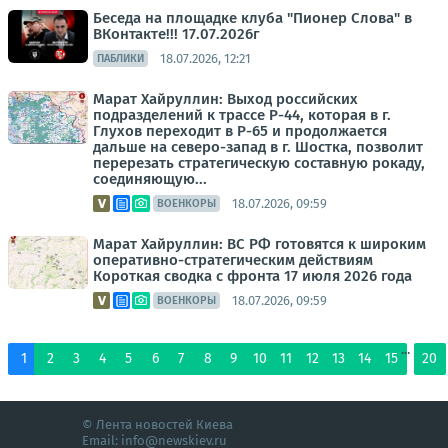
Беседа на площадке клуба "Пионер Слова" в
ВКонтакте!!! 17.07.2026г
18.07.2026, 12:21
ПАБЛИКИ
Марат Хайруллин: Выход российских
подразделений к трассе Р-44, которая в г.
Глухов переходит в Р-65 и продолжается
дальше на северо-запад в г. Шостка, позволит
перерезать стратегическую составную рокаду,
соединяющую...
18.07.2026, 09:59
ВОЕНКОРЫ
Марат Хайруллин: ВС РФ готовятся к широким
оперативно-стратегическим действиям
Короткая сводка с фронта 17 июля 2026 года
18.07.2026, 09:59
ВОЕНКОРЫ
...
1
2
3
4
5
6
7
8
9
10
11
12
13
14
15
20
© Лента новостей Киева
Email:
info@newskiev.ru