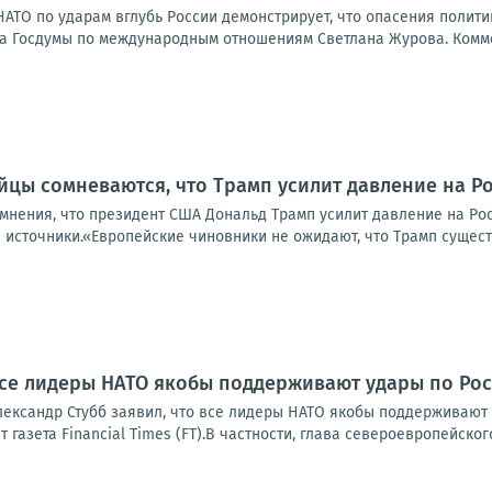
АТО по ударам вглубь России демонстрирует, что опасения полити
а Госдумы по международным отношениям Светлана Журова. Коммен
йцы сомневаются, что Трамп усилит давление на Р
нения, что президент США Дональд Трамп усилит давление на Рос
 источники.«Европейские чиновники не ожидают, что Трамп существ
 все лидеры НАТО якобы поддерживают удары по Ро
ександр Стубб заявил, что все лидеры НАТО якобы поддерживают 
 газета Financial Times (FT).В частности, глава североевропейского