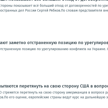
стороны показывает всё больший отход от договоренностей по ур
ностранных дел России Сергей Рябков.По словам представителя вн
мают заметно отстраненную позицию по урегулиро
тстраненную позицию по урегулированию конфликта на Украине. О
 пытаются перетянуть на свою сторону США в вопр
О стремятся перетянуть на свою сторону американцев в вопросе р
в.По его оценке, европейские страны ведут курс на дальнейшую эс