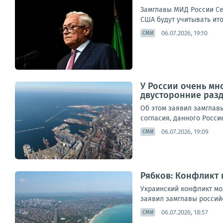
Замглавы МИД России Се
США будут учитывать ито
06.07.2026, 19:10
СМИ
У России очень мн
двусторонние раз
Об этом заявил замглав
согласия, данного Россие
06.07.2026, 19:09
СМИ
Рябков: Конфликт 
Украинский конфликт мо
заявил замглавы россий
06.07.2026, 18:57
СМИ