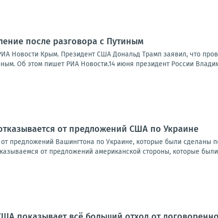
ление после разговора с Путиным
ИА Новости Крым. Президент США Дональд Трамп заявил, что про
ным. Об этом пишет РИА Новости.14 июня президент России Владим
 отказывается от предложений США по Украине
 от предложений Вашингтона по Украине, которые были сделаны п
тказываемся от предложений американской стороны, которые были
США показывает всё больший отход от договоренн