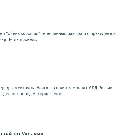
вел "очень хороший" телефонный разговор с президентом
ир Путин провел...
еред саммитом на Аляске, заявил замглавы МИД России
 сделаны перед Анкориджем и...
остей по Украине