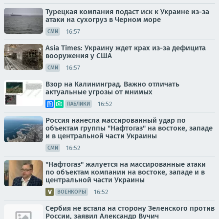
Турецкая компания подаст иск к Украине из-за
атаки на сухогруз в Черном море
16:57
СМИ
Asia Times: Украину ждет крах из-за дефицита
вооружения у США
16:57
СМИ
Взор на Калининград. Важно отличать
актуальные угрозы от мнимых
16:52
ПАБЛИКИ
Россия нанесла массированный удар по
объектам группы "Нафтогаз" на востоке, западе
и в центральной части Украины
16:52
СМИ
"Нафтогаз" жалуется на массированные атаки
по объектам компании на востоке, западе и в
центральной части Украины
16:52
ВОЕНКОРЫ
Сербия не встала на сторону Зеленского против
России, заявил Александр Вучич