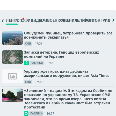
ЛЕНТА
ТОП
ОФИЦ.
ВИДЕО
СМИ
ВОЕНКОРЫ
МНЕНИЯ
ПАБЛИКИ
ФОТО
ЛОНГРИДЫ
Омбудсмен Лубинец потребовал проверить все
военкоматы Закарпатья
17:06
СМИ
Записки ветерана: Геноцид европейских
компаний на Украине
17:00
ПАБЛИКИ
Украину ждет крах из-за дефицита
американского вооружения, пишет Asia Times
17:00
СМИ
«Зеленский – нацист!». Эти кадры из Сербии не
показали по украинскому ТВ. Украинские СМИ
замолчали, что во время вчерашнего визита
Зеленского в Сербию кокаинист был встречен
протестами
16:57
ПАБЛИКИ