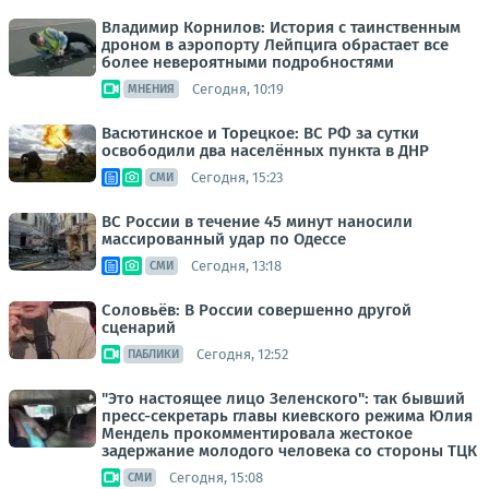
Владимир Корнилов: История с таинственным
дроном в аэропорту Лейпцига обрастает все
более невероятными подробностями
Сегодня, 10:19
МНЕНИЯ
Васютинское и Торецкое: ВС РФ за сутки
освободили два населённых пункта в ДНР
Сегодня, 15:23
СМИ
ВС России в течение 45 минут наносили
массированный удар по Одессе
Сегодня, 13:18
СМИ
Соловьёв: В России совершенно другой
сценарий
Сегодня, 12:52
ПАБЛИКИ
"Это настоящее лицо Зеленского": так бывший
пресс-секретарь главы киевского режима Юлия
Мендель прокомментировала жестокое
задержание молодого человека со стороны ТЦК
Сегодня, 15:08
СМИ