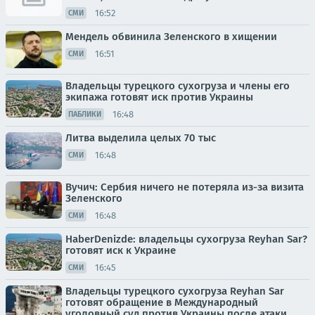
16:52
СМИ
Мендель обвинила Зеленского в хищении
16:51
СМИ
Владельцы турецкого сухогруза и члены его
экипажа готовят иск против Украины
16:48
ПАБЛИКИ
Литва выделила целых 70 тыс
16:48
СМИ
Вучич: Сербия ничего не потеряла из-за визита
Зеленского
16:48
СМИ
HaberDenizde: владельцы сухогруза Reyhan Sar?
готовят иск к Украине
16:45
СМИ
Владельцы турецкого сухогруза Reyhan Sar
готовят обращение в Международный
уголовный суд против Украины после атаки