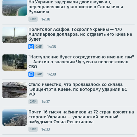
На Украине задержали двоих мужчин,
переправлявших уклонистов в Словакию и
Румынию
14:38
СМИ
Политолог Асафов: Госдолг Украины — 170
миллиардов долларов, но отдавать его Киев не
будет
14:38
СМИ
"Наступление будет сосредоточено именно там"
— Алёхин о значении Чугуева и перспективах
СВО
14:38
СМИ
Стало известно, что продавалось со склада
"Эпицентр" в Киеве, по которому ударили ВС
РФ
14:37
СМИ
Почти 16 тысяч наёмников из 72 стран воюют на
стороне Украины — украинский военный
омбудсмен Ольга Решетилова
14:33
СМИ