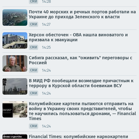
14:28
СМИ
Почти 40 морских и речных портов работали на
Украине до прихода Зеленского к власти
14:27
СМИ
Херсон обесточен - ОВА нашла виноватого и
призвала к эвакуации
14:25
СМИ
Сибига рассказал, как "оживить" переговоры с
Россией
14:24
СМИ
В МИД РФ пообещали возмездие причастным к
террору в Курской области боевикам ВСУ
14:24
СМИ
Колумбийские картели пытаются отправить на
войну в Украину своих представителей, чтобы
те научились пользоваться дронами, — Financial
Times
14:24
СМИ
Financial Times: колумбийские наркокартели