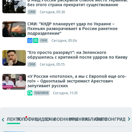
В МИД России раскрыли слабое место Украины:
без этого страна прекратит существование
Сегодня, 05:30
СМИ
СМИ: "КНДР планирует удар по Украине –
Пхеньян разворачивает в России ракетное
подразделение"
Сегодня, 05:04
СМИ
"Его просто разорвут": на Зеленского
обрушились с критикой после ударов по Киеву
Сегодня, 05:15
СМИ
«У России «потолок», а мы с Европой еще ого-
го!» – Одноглазый экстремист Арестович
запугивает русских
Сегодня, 11:35
ПАБЛИКИ
ЛЕНТА
ТОП
ОФИЦ.
ВИДЕО
СМИ
ВОЕНКОРЫ
МНЕНИЯ
ПАБЛИКИ
ФОТО
ЛОНГРИДЫ