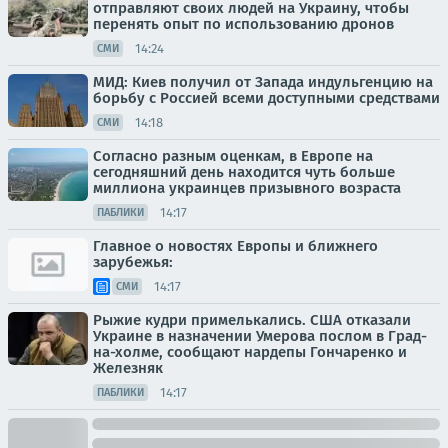
отправляют своих людей на Украину, чтобы
перенять опыт по использованию дронов
14:24
СМИ
МИД: Киев получил от Запада индульгенцию на
борьбу с Россией всеми доступными средствами
14:18
СМИ
Согласно разным оценкам, в Европе на
сегодняшний день находится чуть больше
миллиона украинцев призывного возраста
14:17
ПАБЛИКИ
Главное о новостях Европы и ближнего
зарубежья:
14:17
СМИ
Рыжие кудри примелькались. США отказали
Украине в назначении Умерова послом в Град-
на-холме, сообщают нардепы Гончаренко и
Железняк
14:17
ПАБЛИКИ