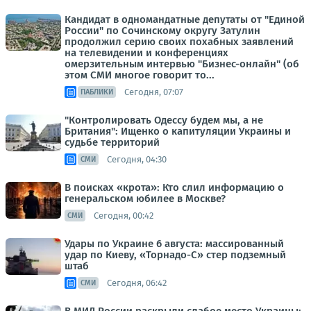
Кандидат в одномандатные депутаты от "Единой
России" по Сочинскому округу Затулин
продолжил серию своих похабных заявлений
на телевидении и конференциях
омерзительным интервью "Бизнес-онлайн" (об
этом СМИ многое говорит то...
Сегодня, 07:07
ПАБЛИКИ
"Контролировать Одессу будем мы, а не
Британия": Ищенко о капитуляции Украины и
судьбе территорий
Сегодня, 04:30
СМИ
В поисках «крота»: Кто слил информацию о
генеральском юбилее в Москве?
Сегодня, 00:42
СМИ
Удары по Украине 6 августа: массированный
удар по Киеву, «Торнадо-С» стер подземный
штаб
Сегодня, 06:42
СМИ