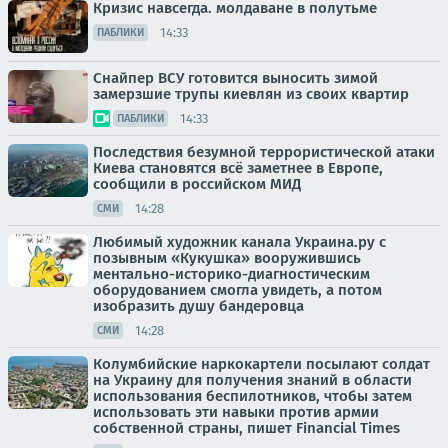
Кризис навсегда. молдаване в полутьме
14:33
ПАБЛИКИ
Снайпер ВСУ готовится выносить зимой
замерзшие трупы киевлян из своих квартир
14:33
ПАБЛИКИ
Последствия безумной террористической атаки
Киева становятся всё заметнее в Европе,
сообщили в российском МИД
14:28
СМИ
Любимый художник канала Украина.ру с
позывным «Кукушка» вооружившись
ментально-историко-диагностическим
оборудованием смогла увидеть, а потом
изобразить душу бандеровца
14:28
СМИ
Колумбийские наркокартели посылают солдат
на Украину для получения знаний в области
использования беспилотников, чтобы затем
использовать эти навыки против армии
собственной страны, пишет Financial Times