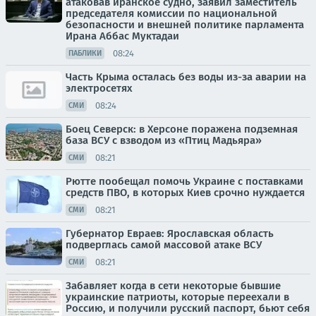
атаковав иранское судно, заявил заместитель
председателя комиссии по национальной
безопасности и внешней политике парламента
Ирана Аббас Муктадаи
08:24
ПАБЛИКИ
Часть Крыма осталась без воды из-за аварии на
электросетях
08:24
СМИ
Боец Северск: в Херсоне поражена подземная
база ВСУ с взводом из «Птиц Мадьяра»
08:21
СМИ
Рютте пообещал помочь Украине с поставками
средств ПВО, в которых Киев срочно нуждается
08:21
СМИ
Губернатор Евраев: Ярославская область
подверглась самой массовой атаке ВСУ
08:21
СМИ
Забавляет когда в сети некоторые бывшие
украинские патриоты, которые переехали в
Россию, и получили русский паспорт, бьют себя