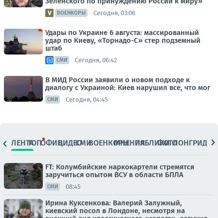
Зеленского по принуждению России к миру»
Сегодня, 03:06
ВОЕНКОРЫ
Удары по Украине 6 августа: массированный
удар по Киеву, «Торнадо-С» стер подземный
штаб
Сегодня, 06:42
СМИ
В МИД России заявили о новом подходе к
диалогу с Украиной: Киев нарушил все, что мог
Сегодня, 04:45
СМИ
ЛЕНТА
ТОП
ОФИЦ.
ВИДЕО
СМИ
ВОЕНКОРЫ
МНЕНИЯ
ПАБЛИКИ
ФОТО
ЛОНГРИДЫ
FT: Колумбийские наркокартели стремятся
заручиться опытом ВСУ в области БПЛА
08:45
СМИ
Ирина Куксенкова: Валерий Залужный,
киевский посол в Лондоне, несмотря на