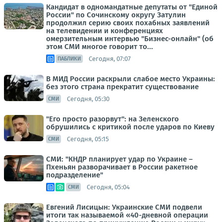
Кандидат в одномандатные депутаты от "Единой
России" по Сочинскому округу Затулин
продолжил серию своих похабных заявлений
на телевидении и конференциях
омерзительным интервью "Бизнес-онлайн" (об
этом СМИ многое говорит то...
Сегодня, 07:07
ПАБЛИКИ
В МИД России раскрыли слабое место Украины:
без этого страна прекратит существование
Сегодня, 05:30
СМИ
"Его просто разорвут": на Зеленского
обрушились с критикой после ударов по Киеву
Сегодня, 05:15
СМИ
СМИ: "КНДР планирует удар по Украине –
Пхеньян разворачивает в России ракетное
подразделение"
Сегодня, 05:04
СМИ
Евгений Лисицын: Украинские СМИ подвели
итоги так называемой «40-дневной операции