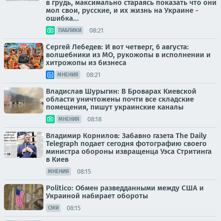
в грудь, максимально стараясь показать что они
мол свои, русские, и их жизнь на Украине -
ошибка...
08:21
ПАБЛИКИ
Сергей Лебедев: И вот четверг, 6 августа:
волшебники из МО, рукожопы в исполнении и
хитрожопы из бизнеса
08:21
МНЕНИЯ
Владислав Шурыгин: В Броварах Киевской
области уничтожены почти все складские
помещения, пишут украинские каналы
08:18
МНЕНИЯ
Владимир Корнилов: Забавно газета The Daily
Telegraph подает сегодня фотографию своего
министра обороны извращенца Уэса Стритинга
в Киев
08:15
МНЕНИЯ
Politico: Обмен разведданными между США и
Украиной набирает обороты
08:15
СМИ