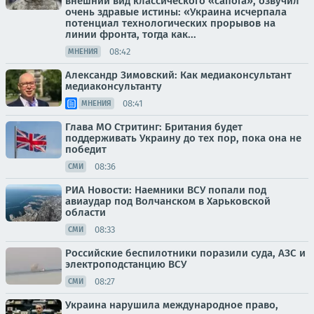
внешний вид классического «сапога», озвучил
очень здравые истины: «Украина исчерпала
потенциал технологических прорывов на
линии фронта, тогда как...
08:42
МНЕНИЯ
Александр Зимовский: Как медиаконсультант
медиаконсультанту
08:41
МНЕНИЯ
Глава МО Стритинг: Британия будет
поддерживать Украину до тех пор, пока она не
победит
08:36
СМИ
РИА Новости: Наемники ВСУ попали под
авиаудар под Волчанском в Харьковской
области
08:33
СМИ
Российские беспилотники поразили суда, АЗС и
электроподстанцию ВСУ
08:27
СМИ
Украина нарушила международное право,