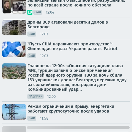
Зеленский заявил о масштабных разрушениях
по всей стране после ночного обстрела
12:04
СМИ
Дроны ВСУ атаковали десятки домов в
Белгороде
12:03
СМИ
"Пусть США наращивают производство":
Финляндия не даст Украине ракеты Patriot
12:03
СМИ
Главное на 12:00:. «Опасная ситуация»: глава
МИД Турции заявил о риске применения
Россией ядерного оружия ПВО за ночь сбила
153 украинских дрона: Белгород пережил одну
из сильнейших атак, пострадали дети
Комбинированный удар...
12:00
ПАБЛИКИ
Режим ограничений в Крыму: энергетики
работают круглосуточно после ударов
11:58
СМИ