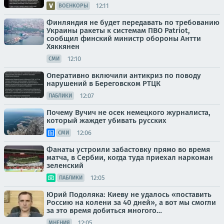
12:11
ВОЕНКОРЫ
Финляндия не будет передавать по требованию
Украины ракеты к системам ПВО Patriot,
сообщил финский министр обороны Антти
Хяккянен
12:10
СМИ
Оперативно включили антикриз по поводу
нарушений в Береговском РТЦК
12:07
ПАБЛИКИ
Почему Вучич не осек немецкого журналиста,
который жаждет убивать русских
12:06
СМИ
Фанаты устроили забастовку прямо во время
матча, в Сербии, когда туда приехал наркоман
зеленский
12:05
ПАБЛИКИ
Юрий Подоляка: Киеву не удалось «поставить
Россию на колени за 40 дней», а вот мы смогли
за это время добиться многого…
12:05
МНЕНИЯ