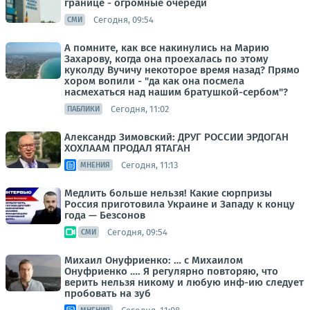
границе - огромные очереди
Сегодня, 09:54
СМИ
А помните, как все накинулись на Марию
Захарову, когда она проехалась по этому
куколду Вучичу некоторое время назад? Прямо
хором вопили - "да как она посмела
насмехаться над нашим братушкой-сербом"?
Сегодня, 11:02
ПАБЛИКИ
Александр Зимовский: ДРУГ РОССИИ ЭРДОГАН
ХОХЛААМ ПРОДАЛ ЯТАГАН
Сегодня, 11:13
МНЕНИЯ
Медлить больше нельзя! Какие сюрпризы
Россия приготовила Украине и Западу к концу
года — Безсонов
Сегодня, 09:54
СМИ
Михаил Онуфриенко: … с Михаилом
Онуфриенко …. Я регулярно повторяю, что
верить нельзя никому и любую инф-ию следует
пробовать на зуб