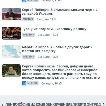
Сегодня, 11:08
МНЕНИЯ
Сергей Лебедев: В #Никлаев заехали черти с
западной Украины
Сегодня, 11:12
МНЕНИЯ
Турецкие подарки. киевскому режиму
Сегодня, 11:08
ПАБЛИКИ
Марат Баширов: А больше других дорог и
мостов нет в Одессу
Сегодня, 10:25
ПАБЛИКИ
Сергей Колясников: Сергей, добрый день!.
Хотел попросить вас как человека наверное
более знающего, немного раскрыть тему по
поводу наших депутатов, в плане кто есть кто
Сегодня, 10:45
МНЕНИЯ
ЛЕНТА
ТОП
ОФИЦ.
ВИДЕО
СМИ
ВОЕНКОРЫ
МНЕНИЯ
ПАБЛИКИ
ФОТО
ЛОНГРИДЫ