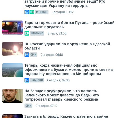
загрузке и прочие непубличные вещи? Кто
науськивает Украину на террор в...
Сегодня, 03:12
МНЕНИЯ
Европа тормозит и боится Путина – российский
дипломат-предатель
Вчера, 23:00
ПАБЛИКИ
ВС России ударили по порту Рени в Одесской
области
Сегодня, 06:18
СМИ
Теперь, когда назначения официально
оформлены на бумаге, можно пролить свет на
подоплёку перестановок в Минобороны
Сегодня, 02:30
ПАБЛИКИ
На Западе предупредили, что наглость
Зеленского может довести до беды: что
потребовал главарь киевского режима
Сегодня, 07:12
СМИ
Загнать в блокаду. Какую стратегию в войне