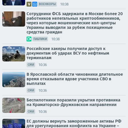
10:38
ВОЕНКОРЫ
Сотрудники ФСБ задержали в Москве более 20
работников нелегальных криптообменников,
через которые мошеннические кол-центры
Украины выводили за рубеж похищенные
средства граждан
10:38
ПАБЛИКИ
Российские хакеры получили доступ к
документам об ударах ВСУ по нефтяным
терминалам
10:36
СМИ
В Ярославской области чиновники длительное
время отказывали вдове участника СВО в
выплатах
10:36
СМИ
Беспилотники поразили укрытия противника
на Краматорско-Дружковском направлении
10:36
СМИ
ЕС должны вернуть замороженные активы РФ
для урегулирования конфликта на Украине –