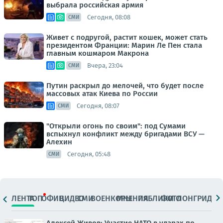
выбрала российская армия
Сегодня, 08:08
СМИ
Живет с подругой, растит кошек, может стать
президентом Франции: Марин Ле Пен стала
главным кошмаром Макрона
Вчера, 23:04
СМИ
Путин раскрыл до мелочей, что будет после
массовых атак Киева по России
Сегодня, 08:07
СМИ
"Открыли огонь по своим": под Сумами
вспыхнул конфликт между бригадами ВСУ —
Алехин
Сегодня, 05:48
СМИ
ЛЕНТА
ТОП
ОФИЦ.
ВИДЕО
СМИ
ВОЕНКОРЫ
МНЕНИЯ
ПАБЛИКИ
ФОТО
ЛОНГРИДЫ