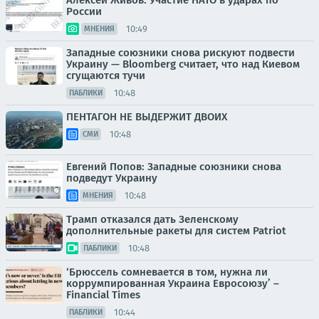
Алексей Живов: Участие НАТО в ударах по
России
10:49
МНЕНИЯ
Западные союзники снова рискуют подвести
Украину — Bloomberg считает, что над Киевом
сгущаются тучи
10:48
ПАБЛИКИ
ПЕНТАГОН НЕ ВЫДЕРЖИТ ДВОИХ
10:48
СМИ
Евгений Попов: Западные союзники снова
подведут Украину
10:48
МНЕНИЯ
Трамп отказался дать Зеленскому
дополнительные ракеты для систем Patriot
10:48
ПАБЛИКИ
‘Брюссель сомневается в том, нужна ли
коррумпированная Украина Евросоюзу’ –
Financial Times
10:44
ПАБЛИКИ