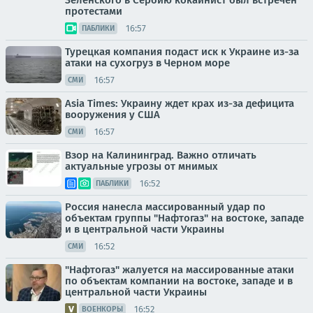
Зеленского в Сербию кокаинист был встречен
протестами
16:57
ПАБЛИКИ
Турецкая компания подаст иск к Украине из-за
атаки на сухогруз в Черном море
16:57
СМИ
Asia Times: Украину ждет крах из-за дефицита
вооружения у США
16:57
СМИ
Взор на Калининград. Важно отличать
актуальные угрозы от мнимых
16:52
ПАБЛИКИ
Россия нанесла массированный удар по
объектам группы "Нафтогаз" на востоке, западе
и в центральной части Украины
16:52
СМИ
"Нафтогаз" жалуется на массированные атаки
по объектам компании на востоке, западе и в
центральной части Украины
16:52
ВОЕНКОРЫ