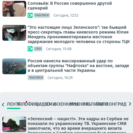
Соловьёв: В России совершенно другой
сценарий
Сегодня, 12:52
ПАБЛИКИ
"Это настоящее лицо Зеленского": так бывший
пресс-секретарь главы киевского режима Юлия
Мендель прокомментировала жестокое
задержание молодого человека со стороны ТЦК
Сегодня, 15:08
СМИ
Россия нанесла массированный удар по
объектам группы "Нафтогаз" на востоке, западе
и в центральной части Украины
Сегодня, 16:29
ПАБЛИКИ
ЛЕНТА
ТОП
ОФИЦ.
ВИДЕО
СМИ
ВОЕНКОРЫ
МНЕНИЯ
ПАБЛИКИ
ФОТО
ЛОНГРИДЫ
«Зеленский – нацист!». Эти кадры из Сербии не
показали по украинскому ТВ. Украинские СМИ
замолчали, что во время вчерашнего визита