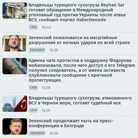
Владельцы турецкого сухогруза Reyhan Sar
готовят обращение в Международный
уголовный суд против Украины после атаки
ВСУ, сообщил портал HaberDenizde
16:40
СМИ
Зеленский пожаловался на масштабные
разрушения от ночных ударов по всей стране
16:39
ПАБЛИКИ
Админа чата протестов в поддержку Федорова
мобилизовали, после чего доступ к его Telegram
получил следователь, а от имени активиста
опубликовали сообщение с критикой
протестующих
16:39
СМИ
Владельцы турецкого сухогруза, атакованного
ВСУ в Черном море, готовят судебный иск
16:39
СМИ
Зеленский продолжает ныть на пресс-
конференции в Белграде
16:36
ПАБЛИКИ