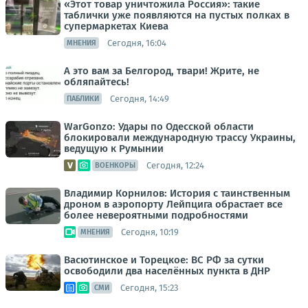
«Этот товар уничтожила Россия»: такие
таблички уже появляются на пустых полках в
супермаркетах Киева
Сегодня, 16:04
МНЕНИЯ
А это вам за Белгород, твари! Жрите, не
обляпайтесь!
Сегодня, 14:49
ПАБЛИКИ
WarGonzo: Удары по Одесской области
блокировали международную трассу Украины,
ведущую к Румынии
Сегодня, 12:24
ВОЕНКОРЫ
Владимир Корнилов: История с таинственным
дроном в аэропорту Лейпцига обрастает все
более невероятными подробностями
Сегодня, 10:19
МНЕНИЯ
Васютинское и Торецкое: ВС РФ за сутки
освободили два населённых пункта в ДНР
Сегодня, 15:23
СМИ