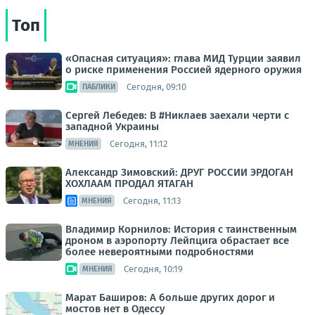
Топ
«Опасная ситуация»: глава МИД Турции заявил
о риске применения Россией ядерного оружия
Сегодня, 09:10
ПАБЛИКИ
Сергей Лебедев: В #Никлаев заехали черти с
западной Украины
Сегодня, 11:12
МНЕНИЯ
Александр Зимовский: ДРУГ РОССИИ ЭРДОГАН
ХОХЛААМ ПРОДАЛ ЯТАГАН
Сегодня, 11:13
МНЕНИЯ
Владимир Корнилов: История с таинственным
дроном в аэропорту Лейпцига обрастает все
более невероятными подробностями
Сегодня, 10:19
МНЕНИЯ
Марат Баширов: А больше других дорог и
мостов нет в Одессу