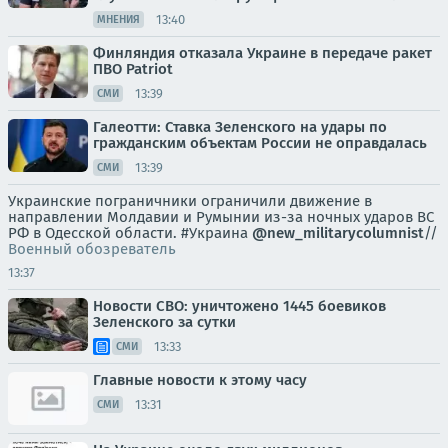
13:40
МНЕНИЯ
Финляндия отказала Украине в передаче ракет
ПВО Patriot
13:39
СМИ
Галеотти: Ставка Зеленского на удары по
гражданским объектам России не оправдалась
13:39
СМИ
Украинские пограничники ограничили движение в
направлении Молдавии и Румынии из-за ночных ударов ВС
РФ в Одесской области. #Украина
@new_militarycolumnist
//
Военный обозреватель
13:37
Новости СВО: уничтожено 1445 боевиков
Зеленского за сутки
13:33
СМИ
Главные новости к этому часу
13:31
СМИ