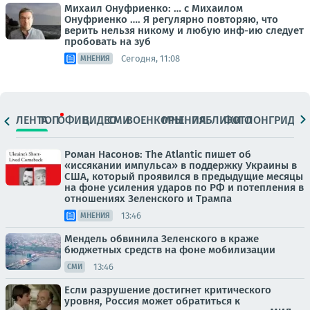
Михаил Онуфриенко: … с Михаилом
Онуфриенко …. Я регулярно повторяю, что
верить нельзя никому и любую инф-ию следует
пробовать на зуб
Сегодня, 11:08
МНЕНИЯ
ЛЕНТА
ТОП
ОФИЦ.
ВИДЕО
СМИ
ВОЕНКОРЫ
МНЕНИЯ
ПАБЛИКИ
ФОТО
ЛОНГРИДЫ
Роман Насонов: The Atlantic пишет об
«иссякании импульса» в поддержку Украины в
США, который проявился в предыдущие месяцы
на фоне усиления ударов по РФ и потепления в
отношениях Зеленского и Трампа
13:46
МНЕНИЯ
Мендель обвинила Зеленского в краже
бюджетных средств на фоне мобилизации
13:46
СМИ
Если разрушение достигнет критического
уровня, Россия может обратиться к