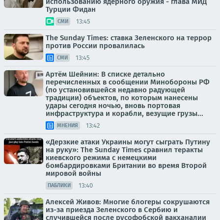
использованию ядерного оружия - глава МИД
Турции Фидан
13:45
СМИ
The Sunday Times: ставка Зеленского на террор
против России провалилась
13:45
СМИ
Артём Шейнин: В списке детально
перечисленных в сообщении Минобороны РФ
(по установившейся недавно радующей
традиции) объектов, по которым нанесены
удары сегодня ночью, вновь портовая
инфраструктура и корабли, везущие грузы...
13:42
МНЕНИЯ
«Дерзкие атаки Украины могут сыграть Путину
на руку»: The Sunday Times сравнил теракты
киевского режима с немецкими
бомбардировками Британии во время Второй
мировой войны
13:40
ПАБЛИКИ
Алексей Живов: Многие блогеры сокрушаются
из-за приезда Зеленского в Сербию и
случившейся после русофобской вакханалии