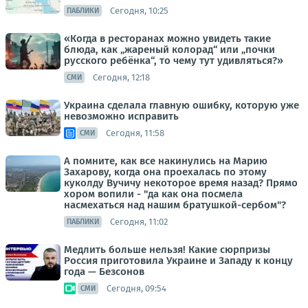
Сегодня, 10:25
ПАБЛИКИ
«Когда в ресторанах можно увидеть такие
блюда, как „жареный колорад“ или „почки
русского ребёнка“, то чему тут удивляться?»
Сегодня, 12:18
СМИ
Украина сделала главную ошибку, которую уже
невозможно исправить
Сегодня, 11:58
СМИ
А помните, как все накинулись на Марию
Захарову, когда она проехалась по этому
куколду Вучичу некоторое время назад? Прямо
хором вопили - "да как она посмела
насмехаться над нашим братушкой-сербом"?
Сегодня, 11:02
ПАБЛИКИ
Медлить больше нельзя! Какие сюрпризы
Россия приготовила Украине и Западу к концу
года — Безсонов
Сегодня, 09:54
СМИ