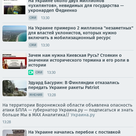
На Украине около двух миллионов
«ухилянтов», невидимых для государства —
укронардеп Федиенко
13:30
СМИ
На Украине примерно 2 миллиона "незаметных"
для властей уклонистов, которых нужно
включить в мобилизационный ресурс
13:30
СМИ
Зачем нам нужна Киевская Русь? Стоякин о
значении исторического термина и его роли в
истории
13:30
СМИ
Эдуард Басурин: В Финляндии отказались
передать Украине ракеты Patriot
13:28
МНЕНИЯ
На территории Воронежской области объявлена опасность
атаки БПЛА — губернатор Украина.ру — подписаться и знать
больше Мы в MAX Аналитика//
Украина.ру
13:28
На Украине начались перебои с поставкой