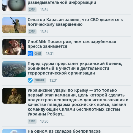
разведывательной информации
13:34
СМИ
Сенатор Карасин завяил, что СВО движется к
логическому завершению
13:34
СМИ
ИноСМИ: Посмотрим, чем там зарубежная
пресса занимается
13:31
СМИ
Перед судом предстанет украинский боевик,
обвиняемый в участии в деятельности
террористической организации
13:31
ОФИЦ.
Украинские удары по Крыму — это только
первый этап кампании, цель которой сделать
полуостров непригодным для использования в
качестве плацдарма российских войск, заявил
командующий Силами беспилотных систем
Украины Роберт...
13:30
СМИ
На одном из складов боеприпасов