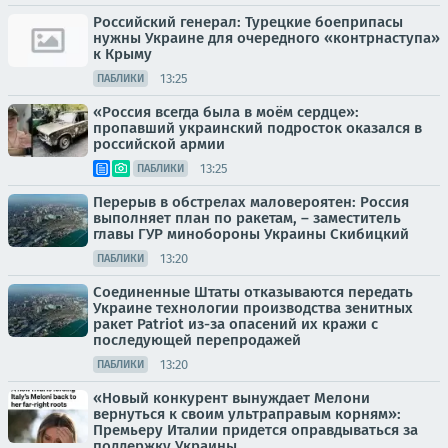
Российский генерал: Турецкие боеприпасы
нужны Украине для очередного «контрнаступа»
к Крыму
13:25
ПАБЛИКИ
«Россия всегда была в моём сердце»:
пропавший украинский подросток оказался в
российской армии
13:25
ПАБЛИКИ
Перерыв в обстрелах маловероятен: Россия
выполняет план по ракетам, – заместитель
главы ГУР минобороны Украины Скибицкий
13:20
ПАБЛИКИ
Соединенные Штаты отказываются передать
Украине технологии производства зенитных
ракет Patriot из-за опасений их кражи с
последующей перепродажей
13:20
ПАБЛИКИ
«Новый конкурент вынуждает Мелони
вернуться к своим ультраправым корням»:
Премьеру Италии придется оправдываться за
поддержку Украины