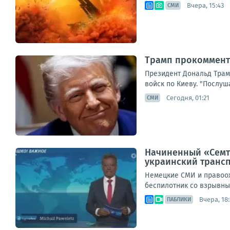
Вчера, 15:43
СМИ
Трамп прокоммент
Президент Дональд Трам
войск по Киеву. "Послуша
Сегодня, 01:21
СМИ
Начиненный «Семте
украинский транс
Немецкие СМИ и правоох
беспилотник со взрывным
Вчера, 18:
ПАБЛИКИ