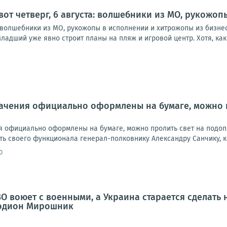
 вот четверг, 6 августа: волшебники из МО, рукожо
а: волшебники из МО, рукожопы в исполнении и хитрожопы из бизне
ладший уже явно строит планы на пляж и игровой центр. Хотя, как в
начения официально оформлены на бумаге, можно 
ия официально оформлены на бумаге, можно пролить свет на подоп
ь своего функционала генерал-полковнику Александру Санчику, ко
0
ВО воюет с военными, а Украина старается сделат
Родион Мирошник