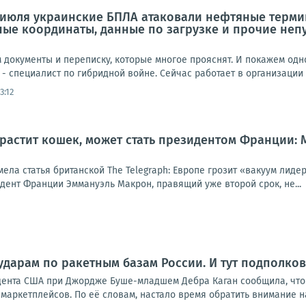
 июля украинские БПЛА атаковали нефтяные термин
чные координаты, данные по загрузке и прочие неп
документы и переписку, которые многое прояснят. И покажем одно
 - специалист по гибридной войне. Сейчас работает в организации H
3:12
 растит кошек, может стать президентом Франции:
мела статья британской The Telegraph: Европе грозит «вакуум лид
идент Франции Эммануэль Макрон, правящий уже второй срок, не...
ударам по ракетным базам России. И тут подполко
дента США при Джордже Буше-младшем Дебра Каган сообщила, что
маркетплейсов. По её словам, настало время обратить внимание на р