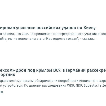
ировал усиление российских ударов по Киеву
п заявил, что США не принимают непосредственного участия в кон
йте, мы не вовлечены в это. Нас отделяет океан", - сказал...
ксом» дрон под крылом ВСУ: в Германии рассекре
портник
ранительные органы обнародовали подробности инцидента в аэроп
 устройством. По данным расследования WDR, NDR, Sddeutsche Zeitun
30