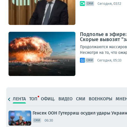
Сегодня, 03:12
СМИ
Подполье в эфире:
Скорые вывозят "з
Продолжаются массирова
Несмотря на то, что ож
Сегодня, 05:33
СМИ
ЛЕНТА
ТОП
ОФИЦ.
ВИДЕО
СМИ
ВОЕНКОРЫ
МНЕ
Генсек ООН Гутерриш осудил удары Украи
06:30
СМИ