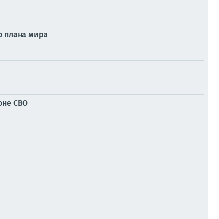
о плана мира
оне СВО