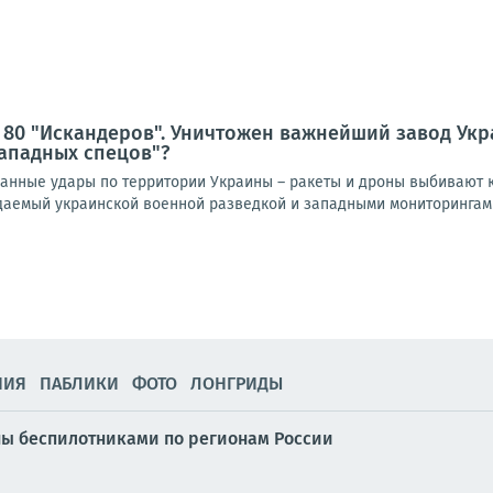
 80 "Искандеров". Уничтожен важнейший завод Ук
ападных спецов"?
нные удары по территории Украины – ракеты и дроны выбивают к
идаемый украинской военной разведкой и западными мониторингами
НИЯ
ПАБЛИКИ
ФОТО
ЛОНГРИДЫ
ны беспилотниками по регионам России