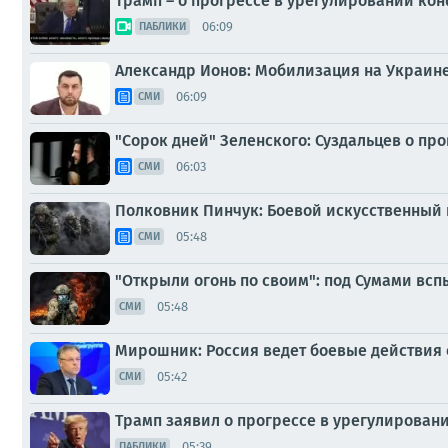
Трамп – о прогрессе в урегулировании кон
06:09
ПАБЛИКИ
Александр Ионов: Мобилизация на Украине
06:09
СМИ
"Сорок дней" Зеленского: Суздальцев о п
06:03
СМИ
Полковник Пинчук: Боевой искусственный и
05:48
СМИ
"Открыли огонь по своим": под Сумами вс
05:48
СМИ
Мирошник: Россия ведет боевые действия
05:42
СМИ
Трамп заявил о прогрессе в урегулирован
05:39
ПАБЛИКИ