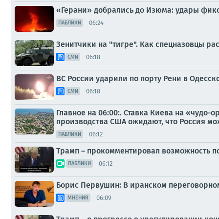
«Герани» добрались до Изюма: удары фикс
06:24
ПАБЛИКИ
Зенитчики на "тигре". Как спецназовцы ра
06:18
СМИ
ВС России ударили по порту Рени в Одесск
06:18
СМИ
Главное на 06:00:. Ставка Киева на «чудо
производства США ожидают, что Россия мож
06:12
ПАБЛИКИ
Трамп – прокомментировал возможность по
06:12
ПАБЛИКИ
Борис Первушин: В иранском переговорном
06:09
МНЕНИЯ