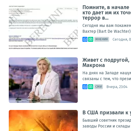
Помните, в начале
кто дает им их то
террор в...
Сегодня мы вам покажем 
Вахтер (Bart De Wachter)
Сегодня, 0
МНЕНИЯ
Живет с подругой,
Макрона
На днях на Западе нашу
связаны с тем, что през
Вчера, 23:04
СМИ
В США призвали к 
Бывший советник прези
заводы России и склады 