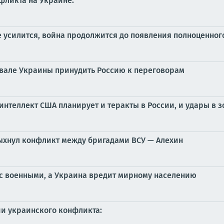
фликта на Украине:
 усилится, война продолжится до появления полноценног
ровале Украины принудить Россию к переговорам
нтеллект США планирует и теракты в России, и удары в з
пыхнул конфликт между бригадами ВСУ — Алехин
 с военными, а Украина вредит мирному населению
ии украинского конфликта: