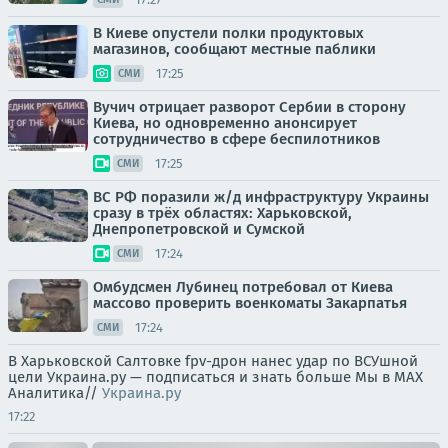
В Киеве опустели полки продуктовых
магазинов, сообщают местные паблики
17:25
СМИ
Вучич отрицает разворот Сербии в сторону
Киева, но одновременно анонсирует
сотрудничество в сфере беспилотников
17:25
СМИ
ВС РФ поразили ж/д инфраструктуру Украины
сразу в трёх областях: Харьковской,
Днепропетровской и Сумской
17:24
СМИ
Омбудсмен Лубинец потребовал от Киева
массово проверить военкоматы Закарпатья
17:24
СМИ
В Харьковской Салтовке fpv-дрон нанес удар по ВСУшной
цели Украина.ру — подписаться и знать больше Мы в MAX
Аналитика//
Украина.ру
17:22