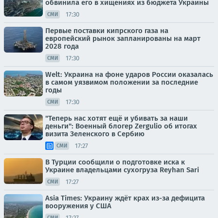
обвинила его в хищениях из бюджета Украины
17:30
СМИ
Первые поставки кипрского газа на
европейский рынок запланированы на март
2028 года
17:30
СМИ
Welt: Украина на фоне ударов России оказалась
в самом уязвимом положении за последние
годы
17:30
СМИ
"Теперь нас хотят ещё и убивать за наши
деньги": Военный блогер Zergulio об итогах
визита Зеленского в Сербию
17:27
СМИ
В Турции сообщили о подготовке иска к
Украине владельцами сухогруза Reyhan Sari
17:27
СМИ
Asia Times: Украину ждёт крах из-за дефицита
вооружения у США
17:27
СМИ