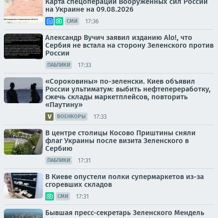
Карта спецоперации Вооруженных сил России
на Украине на 09.08.2026
17:36
СМИ
Александр Вучич заявил изданию Alo!, что
Сербия не встала на сторону Зеленского против
России
17:33
ПАБЛИКИ
«Сороковины» по-зеленски. Киев объявил
России ультиматум: выбить нефтепереработку,
сжечь склады маркетплейсов, повторить
«Паутину»
17:33
ВОЕНКОРЫ
В центре столицы Косово Приштины сняли
флаг Украины после визита Зеленского в
Сербию
17:31
ПАБЛИКИ
В Киеве опустели полки супермаркетов из-за
сгоревших складов
17:31
СМИ
Бывшая пресс-секретарь Зеленского Мендель