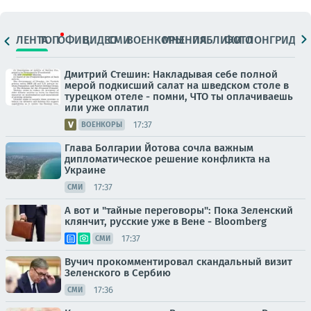
ЛЕНТА
ТОП
ОФИЦ.
ВИДЕО
СМИ
ВОЕНКОРЫ
МНЕНИЯ
ПАБЛИКИ
ФОТО
ЛОНГРИДЫ
Дмитрий Стешин: Накладывая себе полной
мерой подкисший салат на шведском столе в
турецком отеле - помни, ЧТО ты оплачиваешь
или уже оплатил
17:37
ВОЕНКОРЫ
Глава Болгарии Йотова сочла важным
дипломатическое решение конфликта на
Украине
17:37
СМИ
А вот и "тайные переговоры": Пока Зеленский
клянчит, русские уже в Вене - Bloomberg
17:37
СМИ
Вучич прокомментировал скандальный визит
Зеленского в Сербию
17:36
СМИ