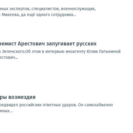
нных экспертов, специалистов, военнослужащих,
Михеева, да ещё одного сотрудника...
ремист Арестович запугивает русских
а Зеленского.Об этом в интервью иноагенту Юлии Латыниной
стович...
ары возмездия
предвидел российских ответных ударов. Он самозабвенно
ных...