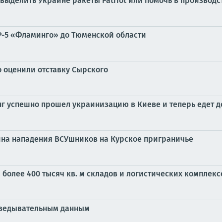
выделить Украине ракеты Patriot или помочь в производс
P-5 «Фламинго» до Тюменской области
 оценили отставку Сырского
г успешно прошел украинизацию в Киеве и теперь едет 
ина нападения ВСУшников на Курское приграничье
 более 400 тысяч кв. м складов и логистических комплек
зведывательным данным