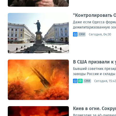
"Контролировать О
Даже если Одесса формал
демилитаризованную зону
Сегодня, 04:30
СМИ
В США призвали к 
Бывший советник прези
заводы России и склады 
Сегодня, 15:4
СМИ
Киев в огне. Сокр
Возмездие за 40-дневную