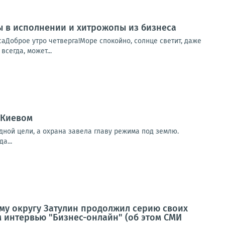
пы в исполнении и хитрожопы из бизнеса
саДоброе утро четверга!Море спокойно, солнце светит, даже
сегда, может...
 Киевом
дной цели, а охрана завела главу режима под землю.
а...
му округу Затулин продолжил серию своих
 интервью "Бизнес-онлайн" (об этом СМИ