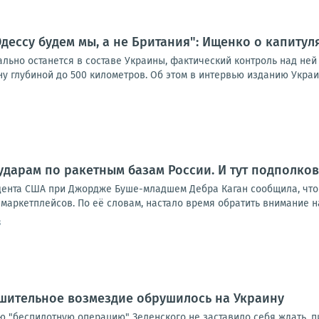
дессу будем мы, а не Британия": Ищенко о капиту
ьно останется в составе Украины, фактический контроль над ней п
 глубиной до 500 километров. Об этом в интервью изданию Украин
ударам по ракетным базам России. И тут подполко
дента США при Джордже Буше-младшем Дебра Каган сообщила, что
маркетплейсов. По её словам, настало время обратить внимание на р
3
ушительное возмездие обрушилось на Украину
 "беспилотную операцию" Зеленского не заставило себя ждать, пиш