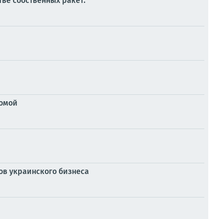
тве собственных ракет:
домой
сов украинского бизнеса