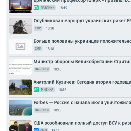
Британский профессор Кларк - призвал ЕС 
18:19
ПАБЛИКИ
Опубликован маршрут украинских ракет F
18:18
СМИ
Больше половины украинцев положительно
18:18
СМИ
Министр обороны Великобритании Стритин
18:16
ПАБЛИКИ
Анатолий Кузичев: Сегодня вторая годовщ
18:16
МНЕНИЯ
Forbes — Россия с начала июля уничтожила
18:15
ПАБЛИКИ
США возобновили полный доступ ВСУ к ра
18:15
СМИ