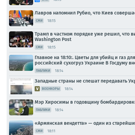
Лавров напомнил Рубио, что Киев соверша
18:15
СМИ
Трамп в частном порядке уже решил, что в
Washington Post
18:15
СМИ
Главное на 18:10:. Цветы для убийц и газ
российский сухогруз Украине В Госдуму вн
18:14
ПАБЛИКИ
Западные страны не спешат передавать Ук
18:14
ВОЕНКОРЫ
Мэр Хиросимы в годовщину бомбардировки
18:14
ПАБЛИКИ
«Армянская вендетта» — один из старейши
18:11
СМИ