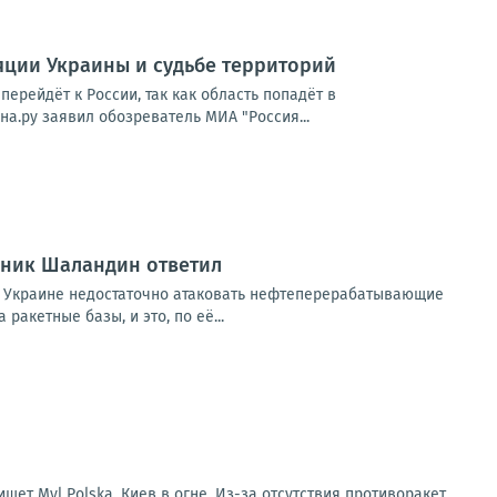
ляции Украины и судьбе территорий
ерейдёт к России, так как область попадёт в
а.ру заявил обозреватель МИА "Россия...
вник Шаландин ответил
 Украине недостаточно атаковать нефтеперерабатывающие
акетные базы, и это, по её...
ет Myl Polska. Киев в огне. Из-за отсутствия противоракет