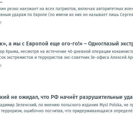
.
лин резко наезжает на всех патриотов, включая авторитетных вое
ным ударам по Европе (по имени из них он называет лишь Сергея 
7
к», а мы с Европой еще ого-го!» – Одноглазый экст
ор Крыма, несмотря на истечение 40-дневной операции кокаинист
ок экстремистов и террористов экс-советник Зе-офиса Алексей Аре
5
нский не ожидал, что РФ начнёт разрушительные уд
адимир Зеленский, по мнению польского издания Mysl Polska, не 
 терроризм, ошибочно посчитав, что придерживающаяся определён