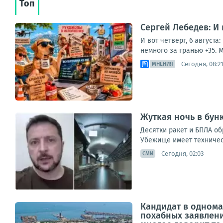
Топ
Сергей Лебедев: И
И вот четверг, 6 август
немного за гранью +35. М
Сегодня, 08:2
МНЕНИЯ
Жуткая ночь в бун
Десятки ракет и БПЛА о
Убежище имеет техническ
Сегодня, 02:03
СМИ
Кандидат в однома
похабных заявлени