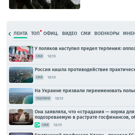
ЛЕНТА
ТОП
ОФИЦ.
ВИДЕО
СМИ
ВОЕНКОРЫ
МНЕ
У поляков наступил предел терпения: опп
18:19
СМИ
Россия нашла противодействие практичес
18:19
СМИ
На Украине призвали переименовать поль
18:19
ПАБЛИКИ
Она заявляла, что «страдания — норма для
подозреваемую в растрате госфинансов, об
18:19
СМИ