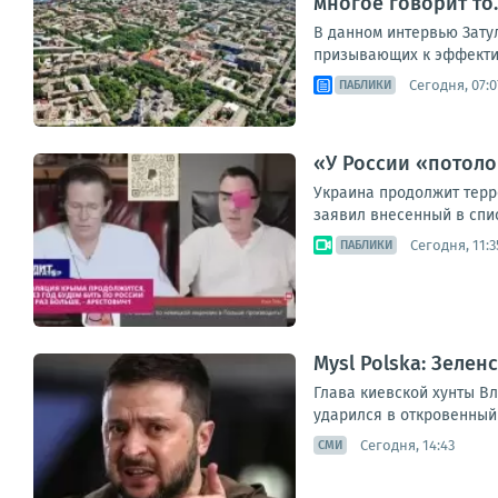
многое говорит то..
В данном интервью Зату
призывающих к эффектив
Сегодня, 07:0
ПАБЛИКИ
«У России «потоло
Украина продолжит терр
заявил внесенный в спис
Сегодня, 11:3
ПАБЛИКИ
Mysl Polska: Зеле
Глава киевской хунты Вл
ударился в откровенный
Сегодня, 14:43
СМИ