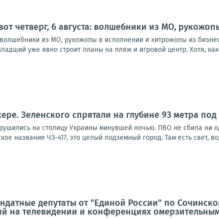
 вот четверг, 6 августа: волшебники из МО, рукожо
а: волшебники из МО, рукожопы в исполнении и хитрожопы из бизне
ладший уже явно строит планы на пляж и игровой центр. Хотя, как в
1
кере. Зеленского спрятали на глубине 93 метра под
брушились на столицу Украины минувшей ночью. ПВО не сбила ни о
ое название ЧЗ-417, это целый подземный город. Там есть свет, вод
ндатные депутаты от "Единой России" по Сочинско
й на телевидении и конференциях омерзительным